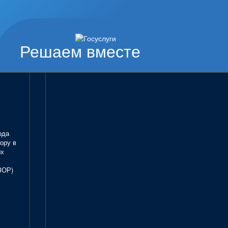
Решаем вместе
ода
ору в
ых
ЗОР)