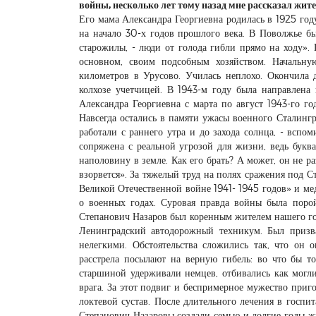
войны, несколько лет тому назад мне рассказал жи
Его мама Александра Георгиевна родилась в 1925 год
на начало 30-х годов прошлого века. В Поволжье бы
старожилы, - люди от голода гибли прямо на ходу».
основном, своим подсобным хозяйством. Начальн
километров в Урусово. Училась неплохо. Окончила д
колхозе учетчицей. В 1943-м году была направлена 
Александра Георгиевна с марта по август 1943-го го
Навсегда остались в памяти ужасы военного Сталингр
работали с раннего утра и до захода солнца, - вспом
сопряжена с реальной угрозой для жизни, ведь бук
наполовину в земле. Как его брать? А может, он не р
взорвется». За тяжелый труд на полях сражения под 
Великой Отечественной войне 1941- 1945 годов» и м
о военных годах. Суровая правда войны была порой
Степанович Назаров был коренным жителем нашего гор
Ленинградский автодорожный техникум. Был призв
нелегкими. Обстоятельства сложились так, что он 
расстрела посылают на верную гибель: во что бы то
старшиной удерживали немцев, отбивались как могли
врага. За этот подвиг и беспримерное мужество при
локтевой сустав. После длительного лечения в госпи
Степанович Назаровы создали семью и долгие годы жи