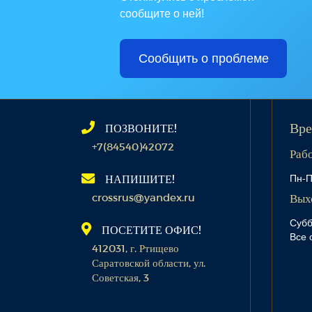
сообщите о ней!
Сообщить о проблеме
ПОЗВОНИТЕ!
Вре
+7(84540)42072
Раб
Пн-П
НАПИШИТЕ!
crossrus@yandex.ru
Вых
Субб
ПОСЕТИТЕ ОФИС!
Все 
412031, г. Ртищево
Саратовской области, ул.
Советская, 3