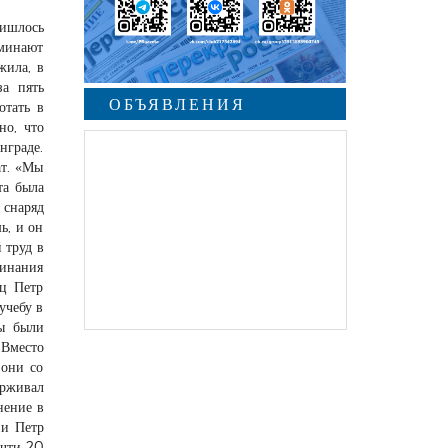
ришлось
оминают
жила, в
а пять
ОБЪЯВЛЕНИЯ
отать в
но, что
нграде.
ат. «Мы
та была
 снаряд
ь, и он
 труд в
минания
ец Петр
учебу в
ы были
 Вместо
 они со
ерживал
нение в
 и Петр
очти 20