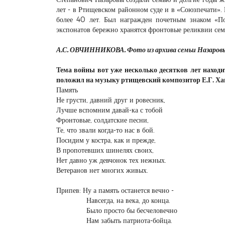
лет - в Ртищевском районном суде и в «Союзпечати». 
более 40 лет. Был награжден почетным знаком «П
экспонатов бережно хранятся фронтовые реликвии сем
А.С. ОВЧИННИКОВА. Фото из архива семьи Назаров
Тема войны вот уже несколько десятков лет наход
положил на музыку ртищевский композитор Е.Г. Ха
Память
Не грусти, давний друг и ровесник,
Лучше вспомним давай-ка с тобой
Фронтовые, солдатские песни,
Те, что звали когда-то нас в бой.
Посидим у костра, как и прежде,
В пропотевших шинелях своих,
Нет давно уж девчонок тех нежных.
Ветеранов нет многих живых.
Припев: Ну а память останется вечно -
Навсегда, на века, до конца.
Было просто бы бесчеловечно
Нам забыть патриота-бойца.