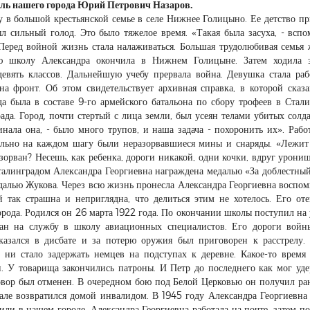
тель нашего города Юрий Петрович Назаров.
у в большой крестьянской семье в селе Нижнее Голицыно. Ее детство п
л сильный голод. Это было тяжелое время. «Такая была засуха, - всп
 Перед войной жизнь стала налаживаться. Большая трудолюбивая семья 
ую школу Александра окончила в Нижнем Голицыне. Затем ходила з
евять классов. Дальнейшую учебу прервала война. Девушка стала раб
на фронт. Об этом свидетельствует архивная справка, в которой сказа
да была в составе 9-го армейского батальона по сбору трофеев в Стали
ада. Город, почти стертый с лица земли, был усеян телами убитых солд
инала она, - было много трупов, и наша задача - похоронить их». Рабо
вально на каждом шагу были неразорвавшиеся мины и снаряды. «Лежит
азорван? Несешь, как ребенка, дороги никакой, одни кочки, вдруг урониш
Сталинградом Александра Георгиевна награждена медалью «За доблестный
едалью Жукова. Через всю жизнь пронесла Александра Георгиевна воспо
 так страшна и неприглядна, что делиться этим не хотелось. Его от
ода. Родился он 26 марта 1922 года. По окончании школы поступил на 
ан на службу в школу авиационных специалистов. Его дороги войн
оказался в дисбате и за потерю оружия был приговорен к расстрелу.
 ни стало задержать немцев на подступах к деревне. Какое-то время
. У товарища закончились патроны. И Петр до последнего как мог уд
говор был отменен. В очередном бою под Белой Церковью он получил ра
тале возвратился домой инвалидом. В 1945 году Александра Георгиевна
ли в нашем городе. Александра Георгиевна работала на почте, затем п