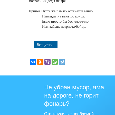
Воевали их деды не зря.
Припев:Пусть же память останется вечно -
Навсегда, на века, до конца.
Было просто бы бесчеловечно
Нам забыть патриота-бойца.
Вернуться...
Не убран мусор, яма
на дороге, не горит
фонарь?
Столкнулись с проблемой —