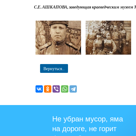
С.Е. АШКАПОВА, заведующая краеведческим музеем М
Вернуться...
Не убран мусор, яма
на дороге, не горит