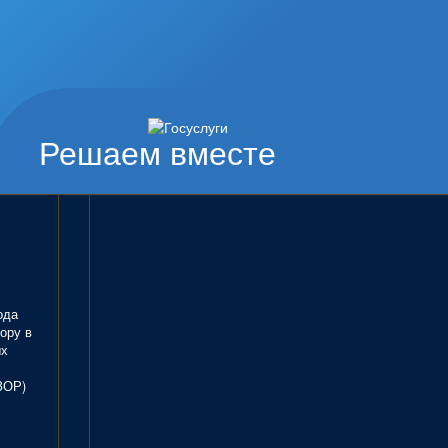
Решаем вместе
ода
ору в
ых
ЗОР)