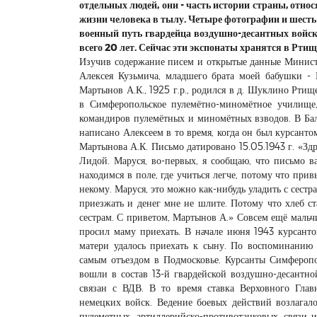
отдельных людей, они - часть истории страны, отн
жизни человека в тылу. Четыре фотографии и шесть 
военный путь гвардейца воздушно-десантных войс
всего 20 лет. Сейчас эти экспонаты хранятся в Рти
Изучив содержание писем и открытые данные Министе
Алексея Кузьмича, младшего брата моей бабушки -
Мартынов А.К., 1925 г.р., родился в д. Шуклино Рти
в Симферопольское пулемётно-миномётное училище,
командиров пулемётных и миномётных взводов. В Бал
написано Алексеем в то время, когда он был курсанто
Мартынова А.К. Письмо датировано 15.05.1943 г. «Зд
Лидой. Маруся, во-первых, я сообщаю, что письмо ва
находимся в поле, где учиться легче, потому что при
некому. Маруся, это можно как-нибудь уладить с сестра
приезжать и денег мне не шлите. Потому что хлеб ста
сестрам. С приветом, Мартынов А.» Совсем ещё мальч
просил маму приехать. В начале июня 1943 курсант
матери удалось приехать к сыну. По воспоминанию
самым отъездом в Подмосковье. Курсанты Симферопо
вошли в состав 13-й гвардейской воздушно-десантно
связан с ВДВ. В то время ставка Верховного Гла
немецких войск. Ведение боевых действий возлагало
пулеметных, артиллерийско-противотанковых, связи 