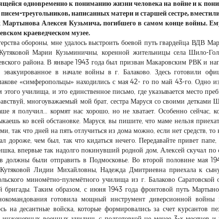
осящейся одновременно к пониманию жизни человека на войне и к по
писем-треугольников, написанных матери и старшей сестре, вместили
к Мартынова Алексея Кузьмича, погибшего в самом конце войны. Е
щевском краеведческом музее.
рства обороны, мне удалось выстроить боевой путь гвардейца ВДВ Ма
 Кутяковой Марии Кузьминичны, коренной жительницы села Шило-Го
щевского района. В январе 1943 года был призван Макаровским РВК и на
 эвакуированное в начале войны в г. Балаково. Здесь готовили офи
акове «симферопольцы» находились с мая 42- го по май 43-го. Одно и
м этого училища, и это единственное письмо, где указывается место пре
равствуй, многоуважаемый мой брат, сестра Маруся со своими детками 
ше я получил... кормят нас хорошо, но не хватает. Особенно сейчас, к
выкаешь ко всей обстановке. Маруся, вы пишите, что маме нельзя приехат
ми, так что дней на пять отлучиться из дома можно, если нет средств, то 
л дороже, чем был, так что кидаться нечего. Передавайте привет папе,
ишка, впервые так надолго покинувший родной дом, Алексей скучал по 
ов должны были отправить в Подмосковье. Во второй половине мая 19
 Кутяковой Лидии Михайловны, Надежда Дмитриевна приехала к сын
льского миномётно-пулемётного училища из г. Балаково Саратовской 
й бригады. Таким образом, с июня 1943 года фронтовой путь Мартыно
внокомандования готовила мощный инструмент диверсионной войны 
сь на десантные войска, которые формировались за счет курсантов пе
и инженерных военных училищ, с подготовкой не менее 3-х месяцев и