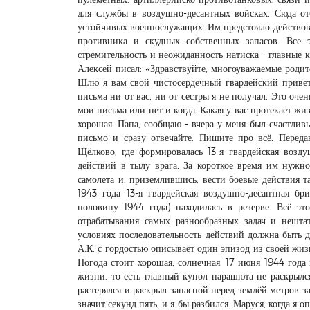
для службы в воздушно-десантных войсках. Сюда о
устойчивых военнослужащих. Им предстояло действова
противника и скудных собственных запасов. Все 
стремительность и неожиданность натиска - главные к
Алексей писал: «Здравствуйте, многоуважаемые родит
Шлю я вам свой чистосердечный гвардейский привет
письма ни от вас, ни от сестры я не получал. Это оче
мои письма или нет и когда. Какая у вас протекает ж
хорошая. Папа, сообщаю - вчера у меня был счастли
письмо и сразу отвечайте. Пишите про всё. Перед
Щёлково, где формировалась 13-я гвардейская возд
действий в тылу врага. За короткое время им нужн
самолета и, приземлившись, вести боевые действия т
1943 года 13-я гвардейская воздушно-десантная б
половину 1944 года) находилась в резерве. Всё эт
отрабатывания самых разнообразных задач и нешта
условиях последовательность действий должна быть 
А.К. с гордостью описывает один эпизод из своей жизн
Погода стоит хорошая, солнечная. 17 июня 1944 год
жизни, то есть главный купол парашюта не раскрыл
растерялся и раскрыл запасной перед землёй метров за
значит секунд пять, и я бы разбился. Маруся, когда я о