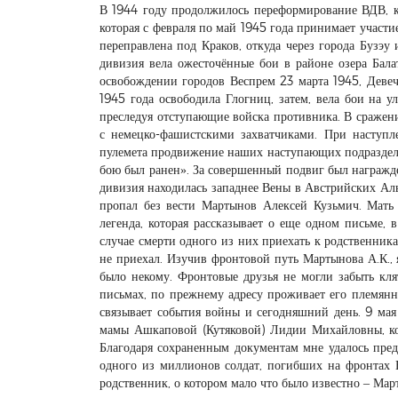
В 1944 году продолжилось переформирование ВДВ, ко
которая с февраля по май 1945 года принимает участи
переправлена под Краков, откуда через города Бузэу
дивизия вела ожесточённые бои в районе озера Бала
освобождении городов Веспрем 23 марта 1945, Девеч
1945 года освободила Глогниц, затем, вела бои на 
преследуя отступающие войска противника. В сражен
с немецко-фашистскими захватчиками. При наступл
пулемета продвижение наших наступающих подразделе
бою был ранен». За совершенный подвиг был награжден
дивизия находилась западнее Вены в Австрийских Аль
пропал без вести Мартынов Алексей Кузьмич. Мать
легенда, которая рассказывает о еще одном письме, 
случае смерти одного из них приехать к родственник
не приехал. Изучив фронтовой путь Мартынова А.К., я
было некому. Фронтовые друзья не могли забыть кля
письмах, по прежнему адресу проживает его племян
связывает события войны и сегодняшний день. 9 ма
мамы Ашкаповой (Кутяковой) Лидии Михайловны, кот
Благодаря сохраненным документам мне удалось пред
одного из миллионов солдат, погибших на фронтах В
родственник, о котором мало что было известно – Ма