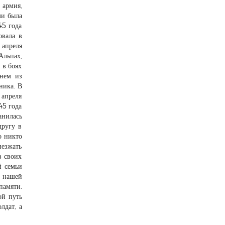
 армия,
ми была
45 года
овала в
 апреля
Альпах,
 в боях
гнем из
ника. В
 апреля
45 года
анилась
другу в
о никто
иезжать
в своих
й семьи
я нашей
памяти.
ой путь
лдат, а