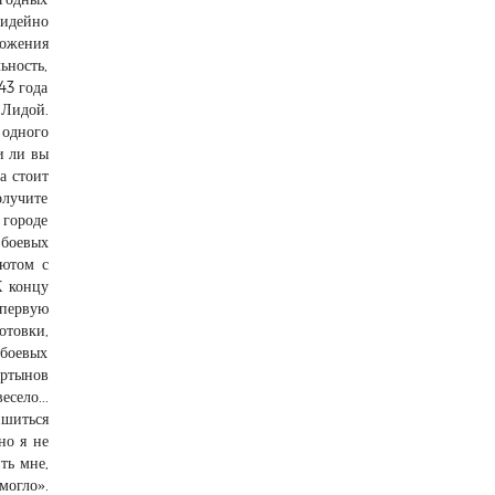
 идейно
ложения
ьность,
43 года
 Лидой.
 одного
и ли вы
а стоит
олучите
 городе
 боевых
шютом с
К концу
(первую
отовки,
 боевых
артынов
село...
ишиться
но я не
ть мне,
могло».