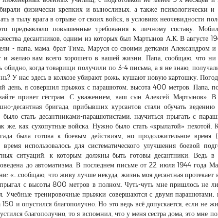
тбирали физически крепких и выносливых, а также психологически и
ть в тылу врага в отрыве от своих войск, в условиях неочевидности по
это предъявляло повышенные требования к личному составу. Мобил
ачества десантников, одним из которых был Мартынов А.К. В августе 19
ели - папа, мама, брат Тима, Маруся со своими детками Александром и
 и желаю вам всего хорошего в вашей жизни. Папа, сообщаю, что ни
нь обидно, когда товарищи получили по 3-4 письма, а я не знаю, получал
изнь? У нас здесь в колхозе убирают рожь, кушают новую картошку. Погод
вый день, я совершил прыжок с парашютом, высота 400 метров. Папа, п
авайте привет сёстрам. С уважением, ваш сын Алексей Мартынов». В
ушно-десантная бригада, прибывших курсантов стали обучать ведению
о было стать десантниками-парашютистами, научиться прыгать с пара
ак же, как сухопутные войска. Нужно было стать «крылатой» пехотой. 
ригада была готова к боевым действиям, но продолжительное время 
о время использовалось для систематического улучшения боевой подг
тных ситуаций, к которым должны быть готовы десантники. Ведь в
доведена до автоматизма. В последнем письме от 22 июля 1944 года М
и: «...сообщаю, что живу лучше некуда, жизнь моя десантная протекает ве
а прыгал с высоты 800 метров в полном. Чуть-чуть мне пришлось не л
ся. Учебные тренировочные прыжки совершаются с двумя парашютами, 
 150 и опустился благополучно. Но это ведь всё допускается, если не жи
пустился благополучно, то я вспомнил, что у меня сестра дома, это мне по