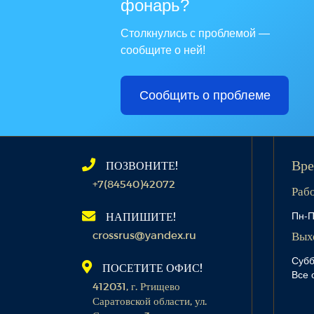
фонарь?
Столкнулись с проблемой —
сообщите о ней!
Сообщить о проблеме
ПОЗВОНИТЕ!
Вре
+7(84540)42072
Раб
Пн-П
НАПИШИТЕ!
crossrus@yandex.ru
Вых
Субб
ПОСЕТИТЕ ОФИС!
Все 
412031, г. Ртищево
Саратовской области, ул.