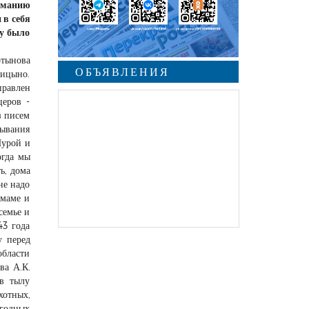
ниманию
 в себя
му было
ртынова
ОБЪЯВЛЕНИЯ
лицыно.
правлен
церов -
з писем
бывания
Шурой и
огда мы
ь, дома
не надо
 маме и
семье и
43 года
у перед
области
ва А.К.
в тылу
хотных,
 годных