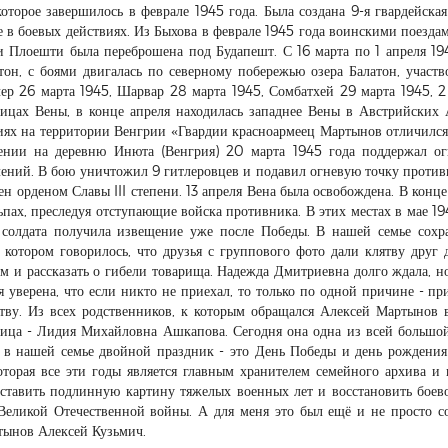
торое завершилось в феврале 1945 года. Была создана 9-я гвардейская
е в боевых действиях. Из Быхова в феврале 1945 года воинскими поезда
 и Плоешти была переброшена под Будапешт. С 16 марта по 1 апреля 19
тон, с боями двигалась по северному побережью озера Балатон, участв
ер 26 марта 1945, Шарвар 28 марта 1945, Сомбатхей 29 марта 1945, 2
улицах Вены, в конце апреля находилась западнее Вены в Австрийских 
иях на территории Венгрии «Гвардии красноармеец Мартынов отличился
ении на деревню Инюта (Венгрия) 20 марта 1945 года поддержал о
ний. В бою уничтожил 9 гитлеровцев и подавил огневую точку против
 орденом Славы III степени. 13 апреля Вена была освобождена. В конце
пах, преследуя отступающие войска противника. В этих местах в мае 19
 солдата получила извещение уже после Победы. В нашей семье сохр
в котором говорилось, что друзья с группового фото дали клятву друг 
ам и рассказать о гибели товарища. Надежда Дмитриевна долго ждала, н
 уверена, что если никто не приехал, то только по одной причине - пр
тву. Из всех родственников, к которым обращался Алексей Мартынов 
ница - Лидия Михайловна Ашкапова. Сегодня она одна из всей большо
я в нашей семье двойной праздник - это День Победы и день рождени
орая все эти годы является главным хранителем семейного архива и 
ставить подлинную картину тяжелых военных лет и восстановить боев
еликой Отечественной войны. А для меня это был ещё и не просто со
ртынов Алексей Кузьмич.