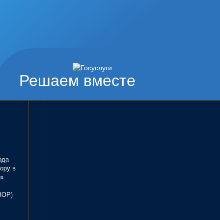
Решаем вместе
ода
ору в
ых
ЗОР)