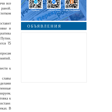
ечи все
 раной,
глотком
оставит
ОБЪЯВЛЕНИЯ
овке и
циатива
 Путин,
ится 15
опросам
риятий,
вести к
й славы
еделами
вленные
нируем,
товка к
истане.
еках. В