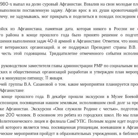
1980-х выпал на долю суровый Афганистан. Взвалив на свои молодые пл
 выполнили поставленную задачу. Афган врос в их души кровоточащей
лечу, не задумываясь, мог прикрыть и поделиться в походах последним 
йск из Афганистана, памятная дата, которая никого в России не 
го района в конце прошлого года было принято решение о подгот
ения выполнения задач 40-й армией в Афганистане. Отметим, что ини
т ветеранских организаций, и ее поддержал Президент страны В.В.
честь этой годовщины. Тридцатилетие отмеченного события исполн
 руководством заместителя главы администрации РМР по социальным в
нских и общественных организаций разработан и утвержден план мероп
 в минувшую пятницу, 11 января.
очей группы В.А. Сазановой о том, какие мероприятия планируется про
Афганистане:
в конце прошлого года. В декабре прошли экскурсии в Музее Боево
кспозиция, посвященная нашим землякам, исполнявшим свой долг за пр
ике Афганистан. Экскурсии «Они служили Родине с честью», подгото
е 200 человек. В основном это ребята из городских школ. Но мы пла
 Политехнического лицея и филиала СамГУПС. Полным ходом идет подго
й которого является тема, посвященная ртищевцам, воевавшим в Афган
ические мероприятия пройдут в образовательных учреждениях, в библиот