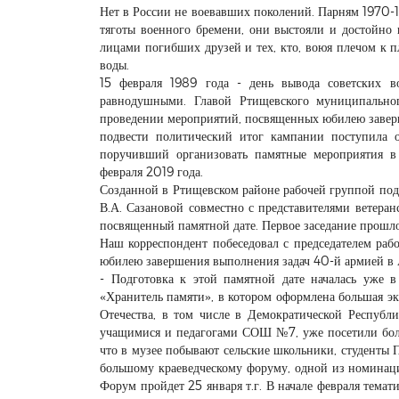
Нет в России не воевавших поколений. Парням 1970-
тяготы военного бремени, они выстояли и достойно
лицами погибших друзей и тех, кто, воюя плечом к п
воды.
15 февраля 1989 года - день вывода советских во
равнодушными. Главой Ртищевского муниципально
проведении мероприятий, посвященных юбилею заверш
подвести политический итог кампании поступила о
поручивший организовать памятные мероприятия в 
февраля 2019 года.
Созданной в Ртищевском районе рабочей группой под
В.А. Сазановой совместно с представителями ветера
посвященный памятной дате. Первое заседание прошло
Наш корреспондент побеседовал с председателем раб
юбилею завершения выполнения задач 40-й армией в 
- Подготовка к этой памятной дате началась уже 
«Хранитель памяти», в котором оформлена большая э
Отечества, в том числе в Демократической Республ
учащимися и педагогами СОШ №7, уже посетили боле
что в музее побывают сельские школьники, студенты
большому краеведческому форуму, одной из номинаци
Форум пройдет 25 января т.г. В начале февраля темат