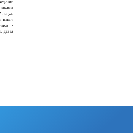
ведение
тниками
 на ул.
бы наши
инов -
, давая