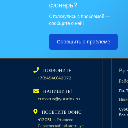
фонарь?
Столкнулись с проблемой —
сообщите о ней!
Сообщить о проблеме
ПОЗВОНИТЕ!
Вре
+7(84540)42072
Раб
Пн-П
НАПИШИТЕ!
crossrus@yandex.ru
Вых
Субб
ПОСЕТИТЕ ОФИС!
Все 
412031, г. Ртищево
Саратовской области, ул.