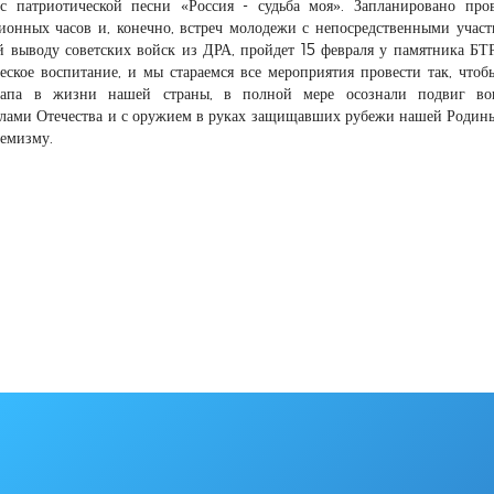
с патриотической песни «Россия - судьба моя». Запланировано про
ионных часов и, конечно, встреч молодежи с непосредственными учас
выводу советских войск из ДРА, пройдет 15 февраля у памятника БТР
ческое воспитание, и мы стараемся все мероприятия провести так, что
этапа в жизни нашей страны, в полной мере осознали подвиг во
елами Отечества и с оружием в руках защищавших рубежи нашей Родины
емизму.