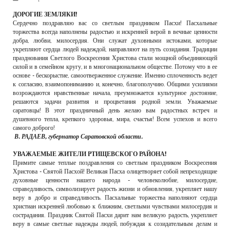
РЕКЛАМОДАТЕЛЯМ
ДОРОГИЕ ЗЕМЛЯКИ!
Сердечно поздравляю вас со светлым праздником Пасхи! Пасхальные
ОБЪЯВЛЕНИЯ
торжества всегда наполнены радостью и искренней верой в вечные ценности
добра, любви, милосердия. Они служат духовными истоками, которые
КОНТАКТЫ
укрепляют сердца людей надеждой, направляют на путь созидания. Традиции
празднования Светлого Воскресения Христова стали мощной объединяющей
силой и в семейном кругу, и в многонациональном обществе. Потому что в ее
основе - бескорыстие, самоотверженное служение. Именно сплоченность ведет
к согласию, взаимопониманию и, конечно, благополучию. Общими усилиями
возрождаются нравственные начала, преумножается культурное достояние,
решаются задачи развития и процветания родной земли. Уважаемые
саратовцы! В этот праздничный день желаю вам радостных встреч и
душевного тепла, крепкого здоровья, мира, счастья! Всем успехов и всего
самого доброго!
В. РАДАЕВ, губернатор Саратовской области.
УВАЖАЕМЫЕ ЖИТЕЛИ РТИЩЕВСКОГО РАЙОНА!
Примите самые теплые поздравления со светлым праздником Воскресения
Христова - Святой Пасхой! Великая Пасха олицетворяет собой непреходящие
духовные ценности нашего народа - человеколюбие, милосердие,
справедливость, символизирует радость жизни и обновления, укрепляет нашу
веру в добро и справедливость. Пасхальные торжества наполняют сердца
христиан искренней любовью к ближним, светлыми чувствами милосердия и
сострадания. Праздник Святой Пасхи дарит нам великую радость, укрепляет
веру в самые светлые надежды людей, побуждая к созидательным делам и