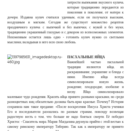
хитрости выпекания вкусного кулича,
которые традиционно передаются из
поколения в поколение, от матери к
дочери. Издавна кулич считался удачным, если он получался высоким,
воздушным и мягким. Сегодня же существует множество рецептов
праздничного кулича: с выпечкой и без выпечки, с мукой и без муки,
традиционно украшенный глазурью и с декором из всевозможных элементов.
Неизменным остается лишь одно - готовить кулич нужно со светлыми
мыслями, вкладывая в него всю свою любовь.
ПАСХАЛЬНЫЕ ЯЙЦА
Важнейшей частью пасхальной
традиции являются яйца, их
раскрашивание, украшение и блюда с
ними. Именно яйца всегда
символизировали новую жизнь,
рождение, плодородие, изобилие и
весну. Яйцо символизировало
маленькое чудо рождения. Красить яйца принято разными красками, но среди
разноцветных яиц обязательно должны быть ярко красные. Почему? История
сохранила нам такое предание. «После воскресения Иисуса Христа ученики
Его и последователи разошлись по разным странам, повсюду возвещая
радостную весть о том, что больше не надо бояться смерти. Её победил
Христос - Спаситель мира. Мария Магдалина дерзнула прийти с этой вестью к
самому римскому императору Тиберию. Так как к императору не принято