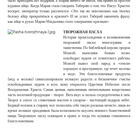
было приходить без подарков, а Мария ничего не имела, она принесла простое
куриное яйцо. Когда Мария стала говорить Тиберию о том, что Иисус Христос
воскрес, император только рассмеялся: «Это так же невозможно, как твоему
белому яйцу превратиться в красное!» И не успел Тиберий закончить фразу,
как яйцо в руках Марии Магдалины стало совершенно красным».
ТВОРОЖНАЯ ПАСХА
История происхождения и возникновения
творожной пасхи многогранна и
таинственна. По библейской версии, пророк
Моисей, выполняя божью волю,
освободил иудеев от египетского рабства.
Моисей вывел свой народ в «землю
хорошую и пространную, где течет молоко
и мед». Эти благословенные продукты
(мед и молоко) символизировали великую радость и бесконечное счастье
освобожденных иудеев и всех, кому открылось Царствие Небесное после
Воскрешения Христа. Самая ценная, наполненная питательными веществами
часть молочной продукции - творог. Весь вкус и польза сосредоточены в нем.
Творог в союзе со сливочным маслом и сахаром - настоящий подарок небес.
Бедный человек в старину мог позволить себе такую роскошь нечасто, лишь во
время великих праздников была возможность вкусить немного божественной
пищи. Творожную пасху освящали в храме, и тогда это кушанье становилось
благословенным.