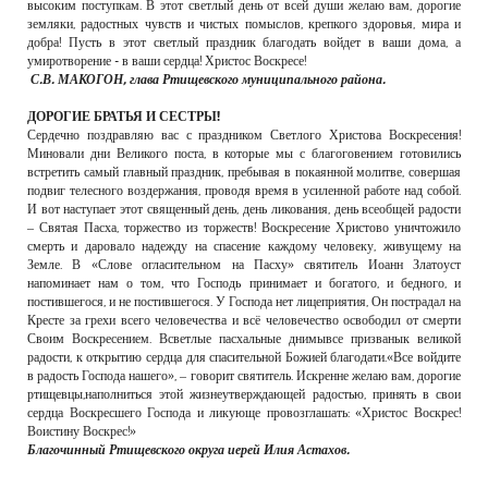
высоким поступкам. В этот светлый день от всей души желаю вам, дорогие
земляки, радостных чувств и чистых помыслов, крепкого здоровья, мира и
добра! Пусть в этот светлый праздник благодать войдет в ваши дома, а
умиротворение - в ваши сердца! Христос Воскресе!
С.В. МАКОГОН, глава Ртищевского муниципального района.
ДОРОГИЕ БРАТЬЯ И СЕСТРЫ!
Сердечно поздравляю вас с праздником Светлого Христова Воскресения!
Миновали дни Великого поста, в которые мы с благоговением готовились
встретить самый главный праздник, пребывая в покаянной молитве, совершая
подвиг телесного воздержания, проводя время в усиленной работе над собой.
И вот наступает этот священный день, день ликования, день всеобщей радости
– Святая Пасха, торжество из торжеств! Воскресение Христово уничтожило
смерть и даровало надежду на спасение каждому человеку, живущему на
Земле. В «Слове огласительном на Пасху» святитель Иоанн Златоуст
напоминает нам о том, что Господь принимает и богатого, и бедного, и
постившегося, и не постившегося. У Господа нет лицеприятия, Он пострадал на
Кресте за грехи всего человечества и всё человечество освободил от смерти
Своим Воскресением. Всветлые пасхальные днимывсе призванык великой
радости, к открытию сердца для спасительной Божией благодати.«Все войдите
в радость Господа нашего», – говорит святитель. Искренне желаю вам, дорогие
ртищевцы,наполниться этой жизнеутверждающей радостью, принять в свои
сердца Воскресшего Господа и ликующе провозглашать: «Христос Воскрес!
Воистину Воскрес!»
Благочинный Ртищевского округа иерей Илия Астахов.