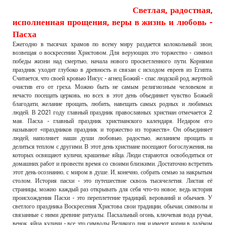
Светлая, радостная,
исполненная прощения, веры в жизнь и любовь -
Пасха
Ежегодно в тысячах храмов по всему миру раздается колокольный звон,
возвещая о воскресении Христовом. Для верующих это торжество - символ
победы жизни над смертью, начала нового просветленного пути. Корнями
праздник уходит глубоко в древность и связан с исходом евреев из Египта.
Считается, что своей кровью Иисус - агнец Божий - спас людской род, жертвой
очистив его от греха. Можно быть не самым религиозным человеком и
нечасто посещать церковь, но всех в этот день объединяет чувство Божьей
благодати, желание прощать, любить, навещать самых родных и любимых
людей. В 2021 году главный праздник православных христиан отмечается 2
мая. Пасха - главный праздник христианского календаря. Недаром его
называют «праздников праздник и торжество из торжеств». Он объединяет
людей, наполняет наши души любовью, радостью, желанием прощать и
делиться теплом с другими. В этот день христиане посещают богослужения, на
которых освящают куличи, крашеные яйца. Люди стараются освободиться от
домашних работ и провести время со своими близкими. Достаточно встретить
этот день осознанно, с миром в душе. И, конечно, собрать семью за накрытым
столом. История пасхи - это путешествие сквозь тысячелетия. Листая её
страницы, можно каждый раз открывать для себя что-то новое, ведь история
происхождения Пасхи - это переплетение традиций, верований и обычаев. У
светлого праздника Воскресения Христова свои традиции, обычаи, символы и
связанные с ними древние ритуалы. Пасхальный огонь, ключевая вода ручья,
венок, яйца, куличи - все это символы Великого дня и имеют корни в далёком