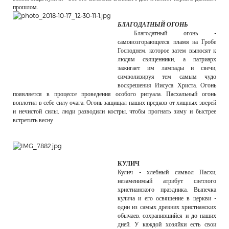
прошлом.
БЛАГОДАТНЫЙ ОГОНЬ
Благодатный огонь -
самовозгорающееся пламя на Гробе
Господнем, которое затем выносят к
людям священники, а патриарх
зажигает им лампады и свечи,
символизируя тем самым чудо
воскрешения Иисуса Христа. Огонь
появляется в процессе проведения особого ритуала. Пасхальный огонь
воплотил в себе силу очага. Огонь защищал наших предков от хищных зверей
и нечистой силы, люди разводили костры, чтобы прогнать зиму и быстрее
встретить весну
КУЛИЧ
Кулич - хлебный символ Пасхи,
незаменимый атрибут светлого
христианского праздника. Выпечка
кулича и его освящение в церкви -
один из самых древних христианских
обычаев, сохранившийся и до наших
дней. У каждой хозяйки есть свои