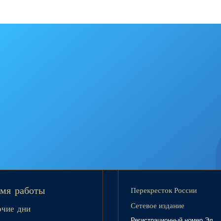
Перекресток России
мя работы
Сетевое издание
очие дни
Регистрационный номер Эл