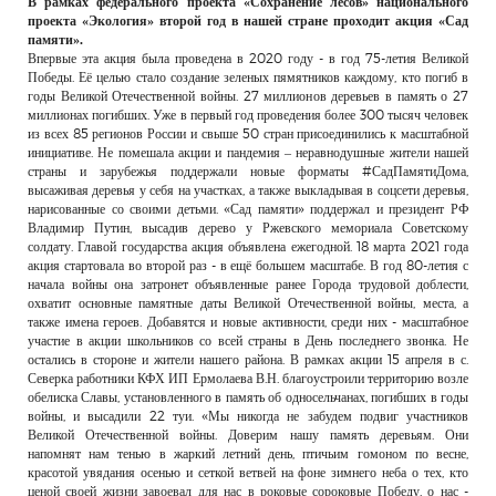
В рамках федерального проекта «Сохранение лесов» национального
РЕКЛАМОДАТЕЛЯМ
проекта «Экология» второй год в нашей стране проходит акция «Сад
памяти».
ОБЪЯВЛЕНИЯ
Впервые эта акция была проведена в 2020 году - в год 75-летия Великой
Победы. Её целью стало создание зеленых пямятников каждому, кто погиб в
КОНТАКТЫ
годы Великой Отечественной войны. 27 миллионов деревьев в память о 27
миллионах погибших. Уже в первый год проведения более 300 тысяч человек
из всех 85 регионов России и свыше 50 стран присоединились к масштабной
инициативе. Не помешала акции и пандемия – неравнодушные жители нашей
страны и зарубежья поддержали новые форматы #СадПамятиДома,
высаживая деревья у себя на участках, а также выкладывая в соцсети деревья,
нарисованные со своими детьми. «Сад памяти» поддержал и президент РФ
Владимир Путин, высадив дерево у Ржевского мемориала Советскому
солдату. Главой государства акция объявлена ежегодной. 18 марта 2021 года
акция стартовала во второй раз - в ещё большем масштабе. В год 80-летия с
начала войны она затронет объявленные ранее Города трудовой доблести,
охватит основные памятные даты Великой Отечественной войны, места, а
также имена героев. Добавятся и новые активности, среди них - масштабное
участие в акции школьников со всей страны в День последнего звонка. Не
остались в стороне и жители нашего района. В рамках акции 15 апреля в с.
Северка работники КФХ ИП Ермолаева В.Н. благоустроили территорию возле
обелиска Славы, установленного в память об односельчанах, погибших в годы
войны, и высадили 22 туи. «Мы никогда не забудем подвиг участников
Великой Отечественной войны. Доверим нашу память деревьям. Они
напомнят нам тенью в жаркий летний день, птичьим гомоном по весне,
красотой увядания осенью и сеткой ветвей на фоне зимнего неба о тех, кто
ценой своей жизни завоевал для нас в роковые сороковые Победу, о нас -