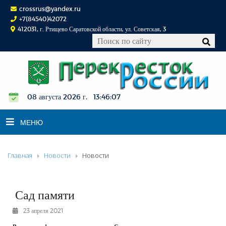
crossrus@yandex.ru
+7(84540)42072
412031, г. Ртищево Саратовской области, ул. Советская, 3
08 августа 2026 г. 13:46:08
МЕНЮ
Главная
Новости
Новости
НОВОСТИ
ОФИЦИАЛЬНО
К СВЕДЕНИЮ
Сад памяти
КОНКУРСЫ
23 апреля 2021
ФОТОРЕПОРТАЖИ