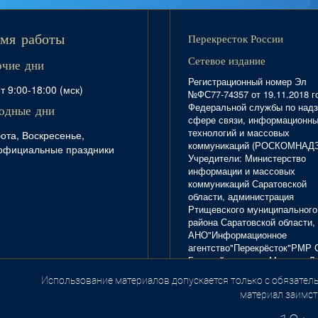
Перекресток России
мя работы
Сетевое издание
очие дни
Регистрационный номер Эл
т 9:00-18:00 (мск)
№ФС77-74357 от 19.11.2018 г
Федеральной службы по надз
одные дни
сфере связи, информационн
технологий и массовых
ота, Воскресенье,
коммуникаций (РОСКОМНАД
официальные праздники
Учредители: Министерство
информации и массовых
коммуникаций Саратовской
области, администрация
Ртищевского муниципального
района Саратовской области,
АНО"Информационное
агентство"Перекрёсток"РМР 
Главный редактор Маркова Л.
Тел. 8(84540)4-20-72; отдел
Использование материалов допускается только с обязатель
.
рекламы - 4-29-10.
материал заимст