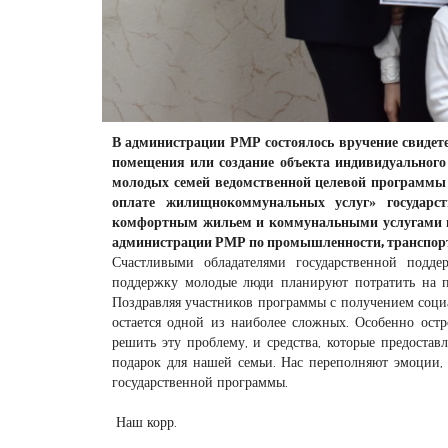
В администрации РМР состоялось вручение свидете
помещения или создание объекта индивидуальног
молодых семей ведомственной целевой программы 
оплате жилищнокоммунальных услуг» государс
комфортным жильем и коммунальными услугами гр
администрации РМР по промышленности, транспорт
Счастливыми обладателями государственной подд
поддержку молодые люди планируют потратить на по
Поздравляя участников программы с получением соци
остается одной из наиболее сложных. Особенно остр
решить эту проблему, и средства, которые предостав
подарок для нашей семьи. Нас переполняют эмоции,
государственной программы.
Наш корр.