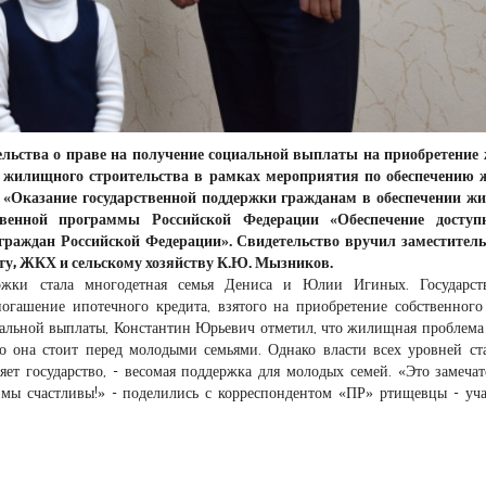
льства о праве на получение социальной выплаты на приобретение
о жилищного строительства в рамках мероприятия по обеспечению 
«Оказание государственной поддержки гражданам в обеспечении жи
твенной программы Российской Федерации «Обеспечение досту
аждан Российской Федерации». Свидетельство вручил заместитель
у, ЖКХ и сельскому хозяйству К.Ю. Мызников.
ержки стала многодетная семья Дениса и Юлии Игиных. Государст
гашение ипотечного кредита, взятого на приобретение собственного
альной выплаты, Константин Юрьевич отметил, что жилищная проблема
о она стоит перед молодыми семьями. Однако власти всех уровней ст
ляет государство, - весомая поддержка для молодых семей. «Это замеча
 мы счастливы!» - поделились с корреспондентом «ПР» ртищевцы - уч