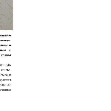
 жилого
жильем
льем и
пным и
 главы
венную
 жилья.
 была и
араются
тельный
астники