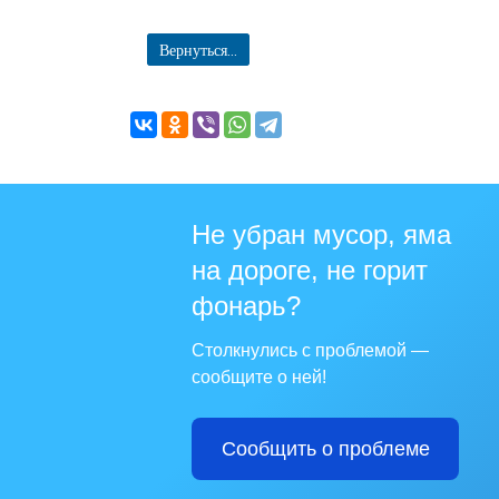
Вернуться...
Не убран мусор, яма
на дороге, не горит
фонарь?
Столкнулись с проблемой —
сообщите о ней!
Сообщить о проблеме