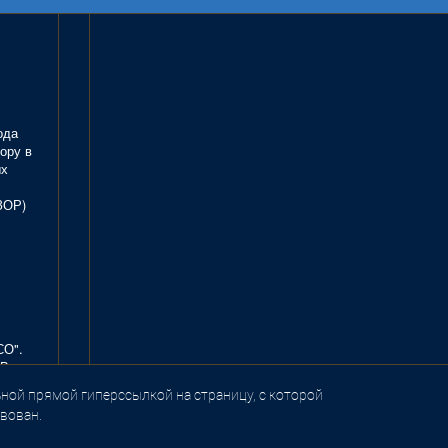
ода
ору в
ых
ЗОР)
СО".
В.
ной прямой гиперссылкой на страницу, с которой
вован.