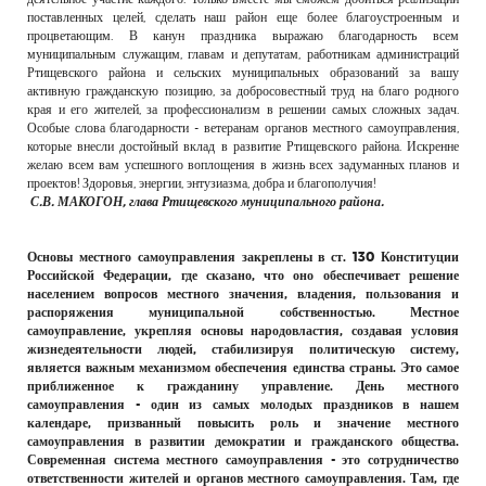
поставленных целей, сделать наш район еще более благоустроенным и
процветающим. В канун праздника выражаю благодарность всем
муниципальным служащим, главам и депутатам, работникам администраций
Ртищевского района и сельских муниципальных образований за вашу
активную гражданскую позицию, за добросовестный труд на благо родного
края и его жителей, за профессионализм в решении самых сложных задач.
Особые слова благодарности - ветеранам органов местного самоуправления,
которые внесли достойный вклад в развитие Ртищевского района. Искренне
желаю всем вам успешного воплощения в жизнь всех задуманных планов и
проектов! Здоровья, энергии, энтузиазма, добра и благополучия!
С.В. МАКОГОН, глава Ртищевского муниципального района.
Основы местного самоуправления закреплены в ст. 130 Конституции
Российской Федерации, где сказано, что оно обеспечивает решение
населением вопросов местного значения, владения, пользования и
распоряжения муниципальной собственностью. Местное
самоуправление, укрепляя основы народовластия, создавая условия
жизнедеятельности людей, стабилизируя политическую систему,
является важным механизмом обеспечения единства страны. Это самое
приближенное к гражданину управление. День местного
самоуправления - один из самых молодых праздников в нашем
календаре, призванный повысить роль и значение местного
самоуправления в развитии демократии и гражданского общества.
Современная система местного самоуправления - это сотрудничество
ответственности жителей и органов местного самоуправления. Там, где