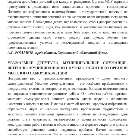
создания достойных условий для каждого гражданина. Органы МСУ первыми
приступают к реализации всех национальных проектов и госпрограмм.
Поэтому от эффективного взаимодействия с государственной властью, от
взвешенности в принятии решений и в то же время от их оперативности очень
многое зависит. Необходимо делать все возможное, чтобы доверие россиян к
органам власти крепло, видя, как масштабно и качественно реализуются на
практике самые смелые замыслы и идеи. Благодарю вас за труд, энтузиазм,
стремление сделать свою малую родину еще лучше. Желаю вам
профессиональных успехов и неисчерпаемой энергии в воплощении
намеченных планов!
А.С. РОМАНОВ, председатель Саратовской областной Думы.
УВАЖАЕМЫЕ ДЕПУТАТЫ, МУНИЦИПАЛЬНЫЕ СЛУЖАЩИЕ,
ВЕТЕРАНЫ МУНИЦИПАЛЬНОЙ СЛУЖБЫ, РАБОТНИКИ ОРГАНОВ
МЕСТНОГО САМОУПРАВЛЕНИЯ!
Поздравляю вас с профессиональным праздником - Днем местного
самоуправления! Местное самоуправление – это наиболее приближенное к
людям звено власти, на которое сегодня возложена большая ответственность
за социально-экономическое развитие района. От качества работы органов
местного самоуправления зависит уровень жизни людей и отношение
населения к власти в целом. Именно к местной власти, народным избранникам
обращаются люди со своими насущными проблемами, трудностями и
заботами, поэтому главными критериями в работе на сегодняшний день
должны стать открытость, отзывчивость и компетентность. Совместная
конструктивная работа власти и общественности в формате открытого диалога
способствует решению самых насущных проблем. Важно активное и
деятельное участие каждого. Только вместе мы сможем добиться реализации