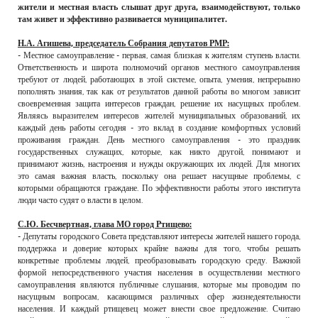
жители и местная власть слышат друг друга, взаимодействуют, только
там живет и эффективно развивается муниципалитет.
Н.А. Агишева, председатель Собрания депутатов РМР:
- Местное самоуправление - первая, самая близкая к жителям ступень власти.
Ответственность и широта полномочий органов местного самоуправления
требуют от людей, работающих в этой системе, опыта, умения, непрерывно
пополнять знания, так как от результатов данной работы во многом зависит
своевременная защита интересов граждан, решение их насущных проблем.
Являясь выразителем интересов жителей муниципальных образований, их
каждый день работы сегодня - это вклад в создание комфортных условий
проживания граждан. День местного самоуправления - это праздник
государственных служащих, которые, как никто другой, понимают и
принимают жизнь, настроения и нужды окружающих их людей. Для многих
это самая важная власть, поскольку она решает насущные проблемы, с
которыми обращаются граждане. По эффективности работы этого института
люди часто судят о власти в целом.
С.Ю. Бесчвертная, глава МО город Ртищево:
- Депутаты городского Совета представляют интересы жителей нашего города,
поддержка и доверие которых крайне важны для того, чтобы решать
конкретные проблемы людей, преобразовывать городскую среду. Важной
формой непосредственного участия населения в осуществлении местного
самоуправления являются публичные слушания, которые мы проводим по
насущным вопросам, касающимся различных сфер жизнедеятельности
населения. И каждый ртищевец может внести свое предложение. Считаю