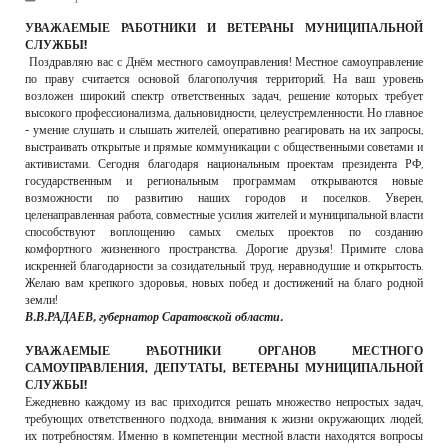
РЕКЛАМОДАТЕЛЯМ
УВАЖАЕМЫЕ РАБОТНИКИ И ВЕТЕРАНЫ МУНИЦИПАЛЬНОЙ
СЛУЖБЫ!
ОБЪЯВЛЕНИЯ
Поздравляю вас с Днём местного самоуправления! Местное самоуправление
по праву считается основой благополучия территорий. На ваш уровень
КОНТАКТЫ
возложен широкий спектр ответственных задач, решение которых требует
высокого профессионализма, дальновидности, целеустремленности. Но главное
- умение слушать и слышать жителей, оперативно реагировать на их запросы,
выстраивать открытые и прямые коммуникации с общественными советами и
активистами. Сегодня благодаря национальным проектам президента РФ,
государственным и региональным программам открываются новые
возможности по развитию наших городов и поселков. Уверен,
целенаправленная работа, совместные усилия жителей и муниципальной власти
способствуют воплощению самых смелых проектов по созданию
комфортного жизненного пространства. Дорогие друзья! Примите слова
искренней благодарности за созидательный труд, неравнодушие и открытость.
Желаю вам крепкого здоровья, новых побед и достижений на благо родной
земли!
В.В.РАДАЕВ, губернатор Саратовской области.
УВАЖАЕМЫЕ РАБОТНИКИ ОРГАНОВ МЕСТНОГО
САМОУПРАВЛЕНИЯ, ДЕПУТАТЫ, ВЕТЕРАНЫ МУНИЦИПАЛЬНОЙ
СЛУЖБЫ!
Ежедневно каждому из вас приходится решать множество непростых задач,
требующих ответственного подхода, внимания к жизни окружающих людей,
их потребностям. Именно в компетенции местной власти находятся вопросы