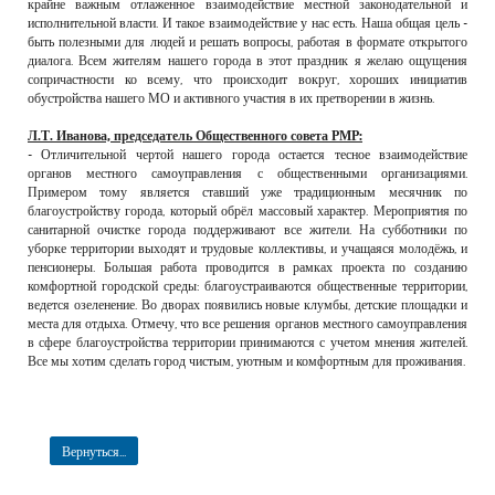
крайне важным отлаженное взаимодействие местной законодательной и
исполнительной власти. И такое взаимодействие у нас есть. Наша общая цель -
быть полезными для людей и решать вопросы, работая в формате открытого
диалога. Всем жителям нашего города в этот праздник я желаю ощущения
сопричастности ко всему, что происходит вокруг, хороших инициатив
обустройства нашего МО и активного участия в их претворении в жизнь.
Л.Т. Иванова, председатель Общественного совета РМР:
- Отличительной чертой нашего города остается тесное взаимодействие
органов местного самоуправления с общественными организациями.
Примером тому является ставший уже традиционным месячник по
благоустройству города, который обрёл массовый характер. Мероприятия по
санитарной очистке города поддерживают все жители. На субботники по
уборке территории выходят и трудовые коллективы, и учащаяся молодёжь, и
пенсионеры. Большая работа проводится в рамках проекта по созданию
комфортной городской среды: благоустраиваются общественные территории,
ведется озеленение. Во дворах появились новые клумбы, детские площадки и
места для отдыха. Отмечу, что все решения органов местного самоуправления
в сфере благоустройства территории принимаются с учетом мнения жителей.
Все мы хотим сделать город чистым, уютным и комфортным для проживания.
Вернуться...