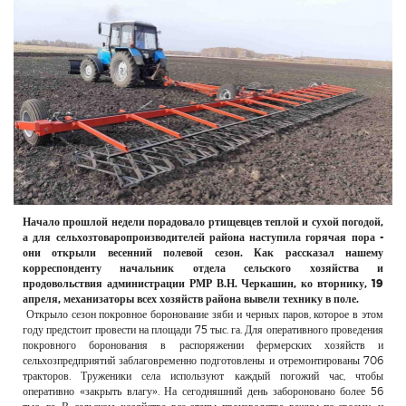
РЕКЛАМОДАТЕЛЯМ
ОБЪЯВЛЕНИЯ
КОНТАКТЫ
Начало прошлой недели порадовало ртищевцев теплой и сухой погодой,
а для сельхозтоваропроизводителей района наступила горячая пора -
они открыли весенний полевой сезон. Как рассказал нашему
корреспонденту начальник отдела сельского хозяйства и
продовольствия администрации РМР В.Н. Черкашин, ко вторнику, 19
апреля, механизаторы всех хозяйств района вывели технику в поле.
Открыло сезон покровное боронование зяби и черных паров, которое в этом
году предстоит провести на площади 75 тыс. га. Для оперативного проведения
покровного боронования в распоряжении фермерских хозяйств и
сельхозпредприятий заблаговременно подготовлены и отремонтированы 706
тракторов. Труженики села используют каждый погожий час, чтобы
оперативно «закрыть влагу». На сегодняшний день забороновано более 56