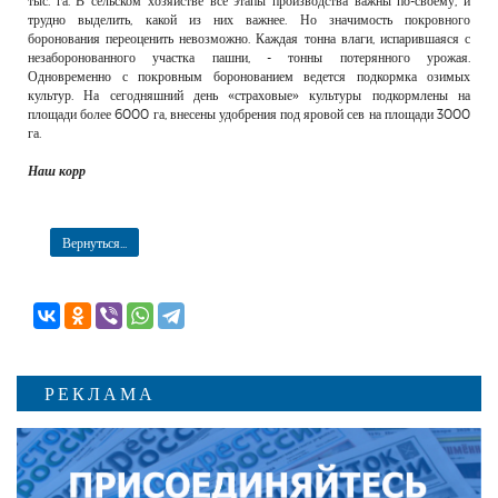
тыс. га. В сельском хозяйстве все этапы производства важны по-своему, и
трудно выделить, какой из них важнее. Но значимость покровного
боронования переоценить невозможно. Каждая тонна влаги, испарившаяся с
незаборонованного участка пашни, - тонны потерянного урожая.
Одновременно с покровным боронованием ведется подкормка озимых
культур. На сегодняшний день «страховые» культуры подкормлены на
площади более 6000 га, внесены удобрения под яровой сев на площади 3000
га.
Наш корр
Вернуться...
РЕКЛАМА