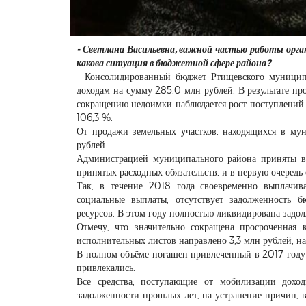
- Светлана Васильевна, важной частью работы орг
какова ситуация в бюджетной сфере района?
- Консолидированный бюджет Ртищевского муниципа
доходам на сумму 285,0 млн рублей. В результате п
сокращению недоимки наблюдается рост поступлений к
106,3 %.
От продажи земельных участков, находящихся в му
рублей.
Администрацией муниципального района приняты 
принятых расходных обязательств, и в первую очередь
Так, в течение 2018 года своевременно выплачив
социальные выплаты, отсутствует задолженность б
ресурсов. В этом году полностью ликвидирована задо
Отмечу, что значительно сокращена просроченная 
исполнительных листов направлено 3,3 млн рублей, н
В полном объёме погашен привлеченный в 2017 году 
привлекались.
Все средства, поступающие от мобилизации доход
задолженности прошлых лет, на устранение причин, 