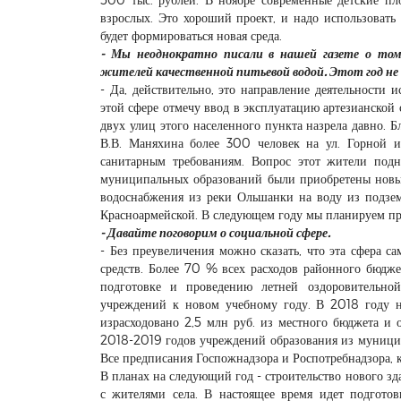
взрослых. Это хороший проект, и надо использоват
будет формироваться новая среда.
- Мы неоднократно писали в нашей газете о том,
жителей качественной питьевой водой. Этот год не
- Да, действительно, это направление деятельности
этой сфере отмечу ввод в эксплуатацию артезианско
двух улиц этого населенного пункта назрела давно.
В.В. Маняхина более 300 человек на ул. Горной 
санитарным требованиям. Вопрос этот жители подн
муниципальных образований были приобретены новые
водоснабжения из реки Ольшанки на воду из подзе
Красноармейской. В следующем году мы планируем пр
- Давайте поговорим о социальной сфере.
- Без преувеличения можно сказать, что эта сфера 
средств. Более 70 % всех расходов районного бюдж
подготовке и проведению летней оздоровительно
учреждений к новом учебному году. В 2018 году н
израсходовано 2,5 млн руб. из местного бюджета и 
2018-2019 годов учреждений образования из муницип
Все предписания Госпожнадзора и Роспотребнадзора, к
В планах на следующий год - строительство нового зда
с жителями села. В настоящее время идет подгото