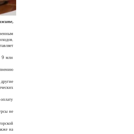
кажите,
твенным
оходов,
тавляет
е 9 млн
лнению
 другие
ических
 оплату
урсы не
орской
акже на