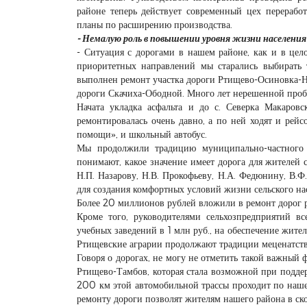
районе теперь действует современный цех перерабо
планы по расширению производства.
- Немалую роль в повышении уровня жизни населения 
- Ситуация с дорогами в нашем районе, как и в цел
приоритетных направлений мы старались выбирать т
выполнен ремонт участка дороги Ртищево-Осиновка-Н
дороги Скачиха-Ободной. Много лет нерешенной пробл
Начата укладка асфальта и до с. Северка Макаров
ремонтировалась очень давно, а по ней ходят и рей
помощи», и школьный автобус.
Мы продолжили традицию муниципально-частного п
понимают, какое значение имеет дорога для жителей с
Н.П. Назарову, Н.В. Прокофьеву, Н.А. Федюнину, В.Ф
для создания комфортных условий жизни сельского на
Более 20 миллионов рублей вложили в ремонт дорог 
Кроме того, руководителями сельхозпредприятий в
учебных заведений в 1 млн руб., на обеспечение жите
Ртищевские аграрии продолжают традиции меценатств
Говоря о дорогах, не могу не отметить такой важный 
Ртищево-Тамбов, которая стала возможной при поддер
200 км этой автомобильной трассы проходит по наш
ремонту дороги позволят жителям нашего района в ско