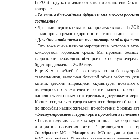
В 2018 году капитально отремонтировано еще 5 км 
контроле.
- То есть в ближайшем будущем мы можем рассчиты
состояние?
- Да, такие перспективы четко прослеживаются. В 20
запланирован ремонт дороги от г. Ртищево до с. Песч
- Давайте продолжим тему и поговорим об асфальт
- Это тоже очень важное мероприятие, которое в эт
комфортной городской среды. Мы провели большу
территории необходимо обустроить в первую очередь
будет продолжена в 2019 году.
Еще 8 млн рублей было потрачено на благоустройс
светильников, выполнен большой объем работ по ук
качели, детский аттракцион, скульптуры, появится
популярностью у жителей и гостей нашего города. П
наполнить его новыми интересными досуговыми меропр
Кроме того, за счет средств местного бюджета были 
по просьбам наших жителей, приобретены 5 новых авт
- Благоустройство территории проходит не только в 
- В этом году два сельских муниципальных образова
инициатив населения, который реализуется на т
Октябрьское МО и Макаровское МО получили финан
500 тыс. рублей. В ноябре современные детские пл