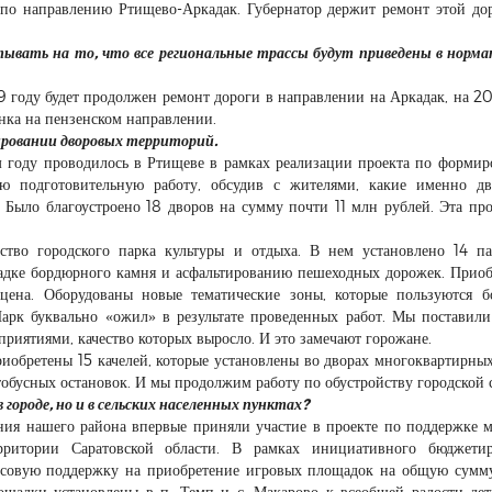
по направлению Ртищево-Аркадак. Губернатор держит ремонт этой до
вать на то, что все региональные трассы будут приведены в норм
19 году будет продолжен ремонт дороги в направлении на Аркадак, на 2
анка на пензенском направлении.
ировании дворовых территорий.
ом году проводилось в Ртищеве в рамках реализации проекта по форми
ю подготовительную работу, обсудив с жителями, какие именно дв
. Было благоустроено 18 дворов на сумму почти 11 млн рублей. Эта пр
тво городского парка культуры и отдыха. В нем установлено 14 п
ладке бордюрного камня и асфальтированию пешеходных дорожек. Прио
 сцена. Оборудованы новые тематические зоны, которые пользуются 
арк буквально «ожил» в результате проведенных работ. Мы поставили
иятиями, качество которых выросло. И это замечают горожане.
приобретены 15 качелей, которые установлены во дворах многоквартирны
обусных остановок. И мы продолжим работу по обустройству городской 
городе, но и в сельских населенных пунктах?
ния нашего района впервые приняли участие в проекте по поддержке 
ерритории Саратовской области. В рамках инициативного бюджетир
совую поддержку на приобретение игровых площадок на общую сумм
ощадки установлены в п. Темп и с. Макарово к всеобщей радости де