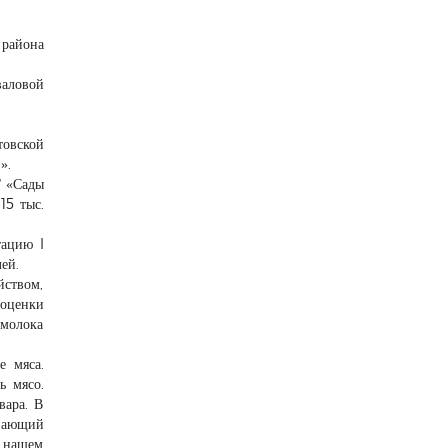
района
валовой
товской
».
Г «Сады
15 тыс.
тацию I
ей.
йством,
 оценки
 молока
е мяса.
ь мясо.
вара. В
вающий
в нашем