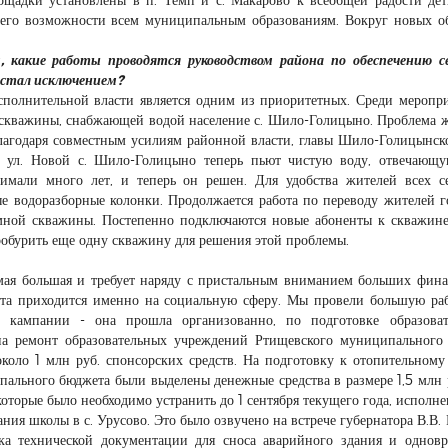
ь его возможности всем муниципальным образованиям. Вокруг новых о
 какие работы проводятся руководством района по обеспечению се
 стал исключением?
 исполнительной власти является одним из приоритетных. Среди меропр
й скважины, снабжающей водой население с. Шило-Голицыно. Проблема 
 Благодаря совместным усилиям районной власти, главы Шило-Голицынс
и ул. Новой с. Шило-Голицыно теперь пьют чистую воду, отвечающ
имали много лет, и теперь он решен. Для удобства жителей всех с
 водоразборные колонки. Продолжается работа по переводу жителей г
мной скважины. Постепенно подключаются новые абоненты к скважине
обурить еще одну скважину для решения этой проблемы.
самая большая и требует наряду с пристальным вниманием больших фин
ета приходится именно на социальную сферу. Мы провели большую ра
й кампании - она прошла организованно, по подготовке образоват
а ремонт образовательных учреждений Ртищевского муниципального
около 1 млн руб. спонсорских средств. На подготовку к отопительному
ального бюджета были выделены денежные средства в размере 1,5 млн 
оторые было необходимо устранить до 1 сентября текущего года, исполне
ния школы в с. Урусово. Это было озвучено на встрече губернатора В.В. 
вка технической документации для сноса аварийного здания и однов