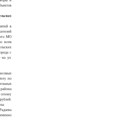
бъектов
льских
иятий в
жителей
кого МО
ую всем
ельских
орода с
 на ул.
ансовых
боту по
ельных
 района
 сезону
рублей.
ны.
Радаева
ременно