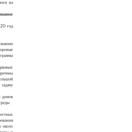
роги на
ативное
020 год
рованию
оровые
ограмма
арковых
бретены
большой
 задачу
х домов
среды.
местных
ования
у около
творы и