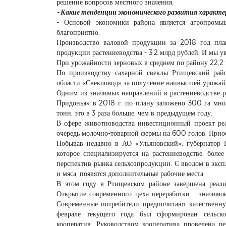
решение вопросов местного значения.
- Какие тенденции экономического развития характе
- Основой экономики района является агропромы
благоприятно.
Производство валовой продукции за 2018 год план
продукции растениеводства - 3,2 млрд рублей. И мы у
При урожайности зерновых в среднем по району 22,2 ц/
По производству сахарной свеклы Ртищевский райо
области «Свекловод» за получение наивысшей урожайн
Одним из значимых направлений в растениеводстве 
Придонья» в 2018 г. по плану заложено 300 га мног
тонн, это в 3 раза больше, чем в предыдущем году.
В сфере животноводства инвестиционный проект реа
очередь молочно-товарной фермы на 600 голов. Прио
Побывав недавно в АО «Ульяновский», губернатор В
которое специализируется на растениеводстве, более
перспектив рынка сельхозпродукции. С вводом в эксп
и мяса, появятся дополнительные рабочие места.
В этом году в Ртищевском районе завершена реали
Открытие современного цеха переработки - значимое
Современные потребители предпочитают качественну
феврале текущего года был сформирован сельско
кооператив. Руководством кооператива проведена р