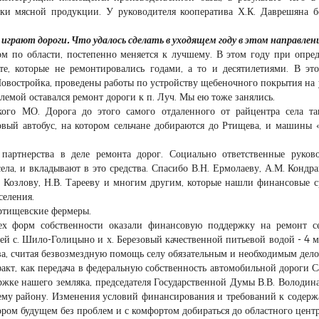
тки мясной продукции. У руководителя кооператива Х.К. Даврешяна 
играют дороги. Что удалось сделать в уходящем году в этом направлен
ом по области, постепенно меняется к лучшему. В этом году при опре
е, которые не ремонтировались годами, а то и десятилетиями. В эт
овостройка, проведены работы по устройству щебеночного покрытия на 
емой оставался ремонт дороги к п. Луч. Мы ею тоже занялись.
ского МО. Дорога до этого самого отдаленного от райцентра села т
совый автобус, на котором сельчане добираются до Ртищева, и машины 
артнерства в деле ремонта дорог. Социально ответственные руков
ела, и вкладывают в это средства. Спасибо В.Н. Ермолаеву, А.М. Кондр
. Козлову, Н.В. Тарееву и многим другим, которые нашли финансовые с
селения.
ртищевские фермеры.
сех форм собственности оказали финансовую поддержку на ремонт с
лей с. Шило-Голицыно и х. Березовый качественной питьевой водой - 4 м
а, считая безвозмездную помощь селу обязательным и необходимым дело
факт, как передача в федеральную собственность автомобильной дороги С
жке нашего земляка, председателя Государственной Думы В.В. Володина
ему району. Изменения условий финансирования и требований к содер
ром будущем без проблем и с комфортом добираться до областного центр