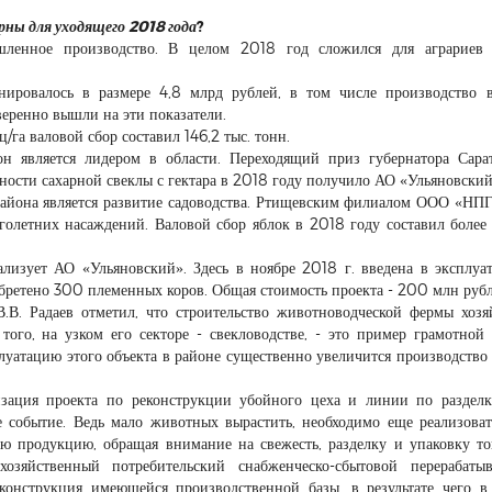
рны для уходящего 2018 года
?
шленное производство. В целом 2018 год сложился для аграриев 
ировалось в размере 4,8 млрд рублей, в том числе производство 
веренно вышли на эти показатели.
га валовой сбор составил 146,2 тыс. тонн.
н является лидером в области. Переходящий приз губернатора Сара
ости сахарной свеклы с гектара в 2018 году получило АО «Ульяновский
района является развитие садоводства. Ртищевским филиалом ООО «НП
олетних насаждений. Валовой сбор яблок в 2018 году составил более 
лизует АО «Ульяновский». Здесь в ноябре 2018 г. введена в эксплуа
бретено 300 племенных коров. Общая стоимость проекта - 200 млн рубл
.В. Радаев отметил, что строительство животноводческой фермы хозя
 того, на узком его секторе - свекловодстве, - это пример грамотной
луатацию этого объекта в районе существенно увеличится производство
зация проекта по реконструкции убойного цеха и линии по разделк
 событие. Ведь мало животных вырастить, необходимо еще реализоват
ю продукцию, обращая внимание на свежесть, разделку и упаковку то
хозяйственный потребительский снабженческо-сбытовой перерабаты
еконструкция имеющейся производственной базы, в результате чего 