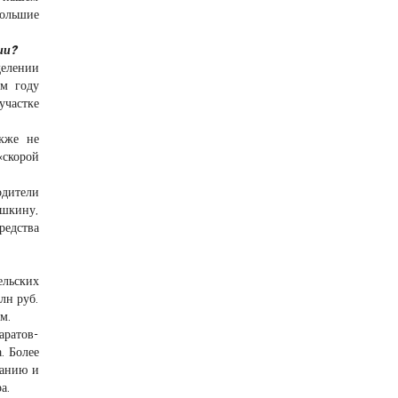
большие
ии?
делении
ом году
участке
акже не
«скорой
одители
ашкину,
редства
ельских
лн руб.
м.
аратов-
. Более
жанию и
а.