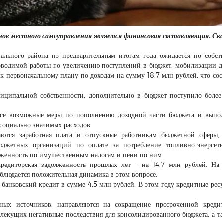
анов местного самоуправления является финансовая составляющая. С
льного района по предварительным итогам года ожидается по собс
роводимой работы по увеличению поступлений в бюджет, мобилизации д
 первоначальному плану по доходам на сумму 18,7 млн рублей, что сос
ниципальной собственности, дополнительно в бюджет поступило боле
все возможные меры по пополнению доходной части бюджета и выпо
 социально значимых расходов.
аются заработная плата и отпускные работникам бюджетной сферы,
юджетных организаций по оплате за потребление топливно-энергет
лженность по имущественным налогам и пени по ним.
кредиторская задолженность прошлых лет - на 14,7 млн рублей. На
аблюдается положительная динамика в этом вопросе.
банковский кредит в сумме 4,5 млн рублей. В этом году кредитные рес
ных источников, направляются на сокращение просроченной кредит
влекущих негативные последствия для консолидированного бюджета, а т