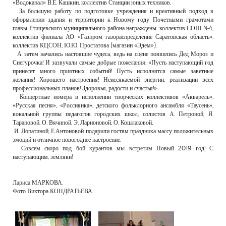
«Водоканал» В.Е. Кашкин, коллектив Станции юных техников.
За большую работу по подготовке учреждения и креативный подход в
оформлении здания и территории к Новому году Почетными грамотами
главы Ртищевского муниципального района награждены: коллектив СОШ №4,
коллектив филиала АО «Газпром газораспределение Саратовская область»,
коллектив КЦСОН, Ю.Ю. Простатова (магазин «Эдем»).
А затем начались настоящие чудеса, ведь на сцене появились Дед Мороз и
Снегурочка! И зазвучали самые добрые пожелания: «Пусть наступающий год
принесет много приятных событий! Пусть исполнятся самые заветные
желания! Хорошего настроения! Неиссякаемой энергии, реализации всех
профессиональных планов! Здоровья, радости и счастья!»
Концертные номера в исполнении творческих коллективов «Акварель»,
«Русская песня», «Россиянка», детского фольклорного ансамбля «Таусень»,
вокальной группы педагогов городских школ, солистов А. Петровой, Я.
Тарановой, О. Вячиной, Э. Ларионовой, О. Кошлаковой,
И. Лопатиной, Е.Антоновой подарили гостям праздника массу положительных
эмоций и отличное новогоднее настроение.
Совсем скоро под бой курантов мы встретим Новый 2019 год! С
наступающим, земляки!
Лариса МАРКОВА.
Фото Виктора КОНДРАТЬЕВА.