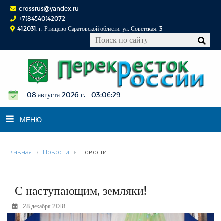
crossrus@yandex.ru
+7(84540)42072
412031, г. Ртищево Саратовской области, ул. Советская, 3
08 августа 2026 г. 03:06:30
МЕНЮ
Главная
Новости
Новости
НОВОСТИ
ОФИЦИАЛЬНО
К СВЕДЕНИЮ
С наступающим, земляки!
КОНКУРСЫ
28 декабря 2018
ФОТОРЕПОРТАЖИ