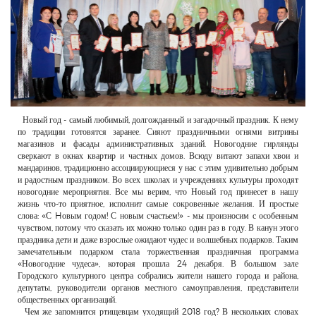
РЕКЛАМОДАТЕЛЯМ
ОБЪЯВЛЕНИЯ
КОНТАКТЫ
Новый год - самый любимый, долгожданный и загадочный праздник. К нему
по традиции готовятся заранее. Сияют праздничными огнями витрины
магазинов и фасады административных зданий. Новогодние гирлянды
сверкают в окнах квартир и частных домов. Всюду витают запахи хвои и
мандаринов, традиционно ассоциирующиеся у нас с этим удивительно добрым
и радостным праздником. Во всех школах и учреждениях культуры проходят
новогодние мероприятия. Все мы верим, что Новый год принесет в нашу
жизнь что-то приятное, исполнит самые сокровенные желания. И простые
слова: «С Hовым годом! С новым счастьем!» - мы произносим с особенным
чувством, потому что сказать их можно только один раз в году. В канун этого
праздника дети и даже взрослые ожидают чудес и волшебных подарков. Таким
замечательным подарком стала торжественная праздничная программа
«Новогодние чудеса», которая прошла 24 декабря. В большом зале
Городского культурного центра собрались жители нашего города и района,
депутаты, руководители органов местного самоуправления, представители
общественных организаций.
Чем же запомнится ртищевцам уходящий 2018 год? В нескольких словах