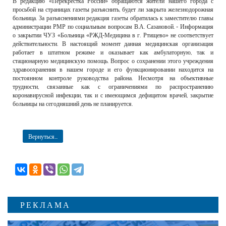
В редакцию «Перекрестка России» обращаются жители нашего города с
РЕКЛАМОДАТЕЛЯМ
просьбой на страницах газеты разъяснить, будет ли закрыта железнодорожная
больница. За разъяснениями редакция газеты обратилась к заместителю главы
ОБЪЯВЛЕНИЯ
администрации РМР по социальным вопросам В.А. Сазановой. - Информация
о закрытии ЧУЗ «Больница «РЖД-Медицина в г. Ртищево» не соответствует
КОНТАКТЫ
действительности. В настоящий момент данная медицинская организация
работает в штатном режиме и оказывает как амбулаторную, так и
стационарную медицинскую помощь. Вопрос о сохранении этого учреждения
здравоохранения в нашем городе и его функционировании находится на
постоянном контроле руководства района. Несмотря на объективные
трудности, связанные как с ограничениями по распространению
коронавирусной инфекции, так и с имеющимся дефицитом врачей, закрытие
больницы на сегодняшний день не планируется.
Вернуться...
РЕКЛАМА