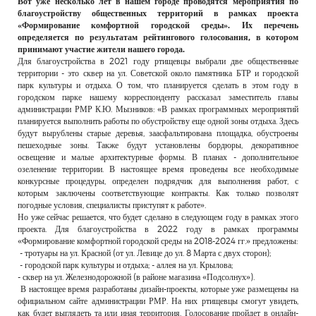
Вот уже несколько лет в нашем городе проводятся мероприятия по
РЕКЛАМОДАТЕЛЯМ
благоустройству общественных территорий в рамках проекта
«Формирование комфортной городской среды». Их перечень
ОБЪЯВЛЕНИЯ
определяется по результатам рейтингового голосования, в котором
принимают участие жители нашего города.
КОНТАКТЫ
Для благоустройства в 2021 году ртищевцы выбрали две общественные
территории - это сквер на ул. Советской около памятника БТР и городской
парк культуры и отдыха. О том, что планируется сделать в этом году в
городском парке нашему корреспонденту рассказал заместитель главы
администрации РМР К.Ю. Мызников: «В рамках программных мероприятий
планируется выполнить работы по обустройству еще одной зоны отдыха. Здесь
будут вырублены старые деревья, заасфальтирована площадка, обустроены
пешеходные зоны. Также будут установлены бордюры, декоративное
освещение и малые архитектурные формы. В планах - дополнительное
озеленение территории. В настоящее время проведены все необходимые
конкурсные процедуры, определен подрядчик для выполнения работ, с
которым заключены соответствующие контракты. Как только позволят
погодные условия, специалисты приступят к работе».
Но уже сейчас решается, что будет сделано в следующем году в рамках этого
проекта. Для благоустройства в 2022 году в рамках программы
«Формирование комфортной городской среды на 2018-2024 гг.» предложены:
- тротуары на ул. Красной (от ул. Левице до ул. 8 Марта с двух сторон);
- городской парк культуры и отдыха; - аллея на ул. Крылова;
- сквер на ул. Железнодорожной (в районе магазина «Подсолнух»).
В настоящее время разработаны дизайн-проекты, которые уже размещены на
официальном сайте администрации РМР. На них ртищевцы смогут увидеть,
как будет выглядеть та или иная территория. Голосование пройдет в онлайн-