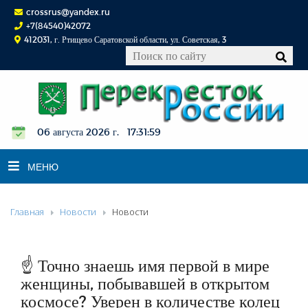
crossrus@yandex.ru
+7(84540)42072
412031, г. Ртищево Саратовской области, ул. Советская, 3
06 августа 2026 г. 17:32:00
МЕНЮ
Главная
Новости
Новости
НОВОСТИ
ОФИЦИАЛЬНО
К СВЕДЕНИЮ
☝️ Точно знаешь имя первой в мире
КОНКУРСЫ
женщины, побывавшей в открытом
космосе? Уверен в количестве колец
ФОТОРЕПОРТАЖИ