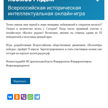
Точно знаешь имя первой в мире женщины, побывавшей в открытом космосе?
Уверен в количестве колец у Сатурна? Тогда смело принимай участие в
онлайн-игре «Космос рядом»! Возможно, именно ты станешь одним из 10
победителей и получишь ценный приз
Игра, разработанная Всероссийским общественным движением «Волонтёры
победы», пройдёт 11 апреля. Зарегистрироваться и стать участником можно уже
сегодня на портале космосрядом.рф.
#новостьдня64 #Саратовскаяобласть #нацпроекты #нацпроектнаука
#наукавприоритете
Вернуться...