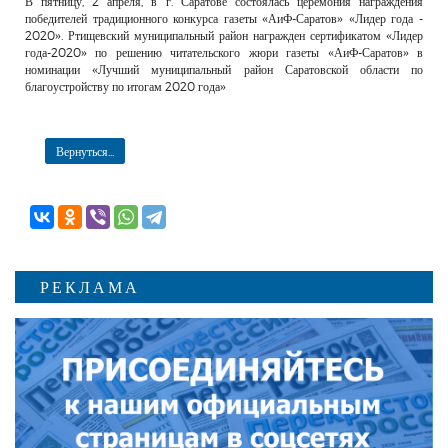
В пятницу, 2 апреля, в г. Саратове состоялась церемония награждения
РЕКЛАМОДАТЕЛЯМ
победителей традиционного конкурса газеты «АиФ-Саратов» «Лидер года -
2020». Ртищевский муниципальный район награжден сертификатом «Лидер
ОБЪЯВЛЕНИЯ
года-2020» по решению читательского жюри газеты «АиФ-Саратов» в
номинации «Лучший муниципальный район Саратовской области по
КОНТАКТЫ
благоустройству по итогам 2020 года»
Вернуться...
РЕКЛАМА