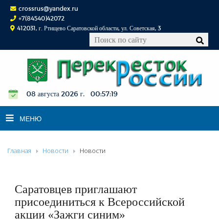
crossrus@yandex.ru
+7(84540)42072
412031, г. Ртищево Саратовской области, ул. Советская, 3
08 августа 2026 г. 00:57:20
МЕНЮ
Главная
Новости
Новости
НОВОСТИ
ОФИЦИАЛЬНО
К СВЕДЕНИЮ
Саратовцев приглашают
КОНКУРСЫ
присоединиться к Всероссийской
акции «Зажги синим»
ФОТОРЕПОРТАЖИ