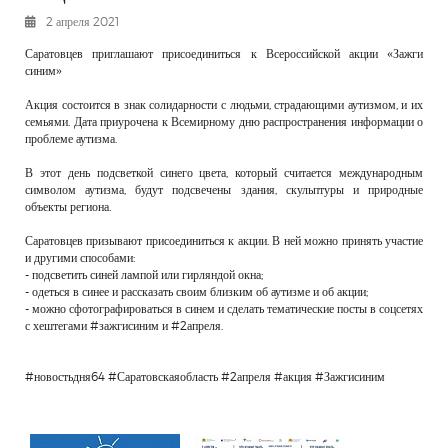
РЕКЛАМОДАТЕЛЯМ
2 апреля 2021
ОБЪЯВЛЕНИЯ
Саратовцев приглашают присоединиться к Всероссийской акции «Зажги
синим»
КОНТАКТЫ
Акция состоится в знак солидарности с людьми, страдающими аутизмом, и их
семьями. Дата приурочена к Всемирному дню распространения информации о
проблеме аутизма.
В этот день подсветкой синего цвета, который считается международным
символом аутизма, будут подсвечены здания, скульптуры и природные
объекты региона.
Саратовцев призывают присоединиться к акции. В ней можно принять участие
и другими способами:
- подсветить синей лампой или гирляндой окна;
- одеться в синее и рассказать своим близким об аутизме и об акции;
- можно сфотографироваться в синем и сделать тематические посты в соцсетях
с хештегами #зажгисиним и #2апреля.
#новостьдня64 #Саратовскаяобласть #2апреля #акция #Зажгисиним