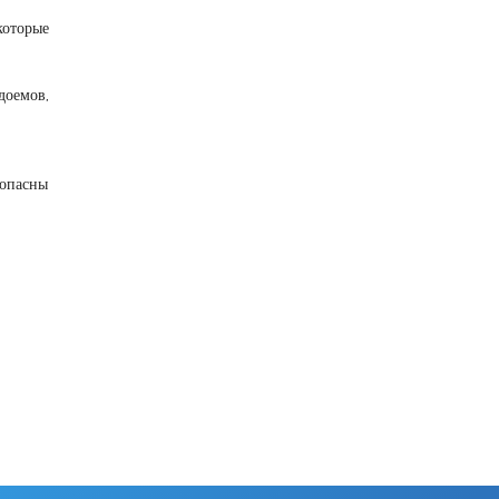
которые
доемов,
 опасны