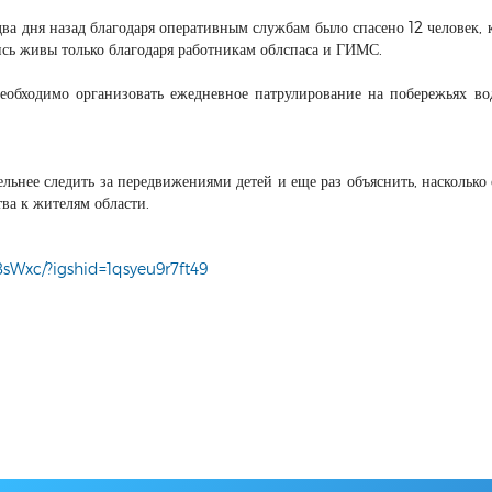
два дня назад благодаря оперативным службам было спасено 12 человек, 
ись живы только благодаря работникам облспаса и ГИМС.
еобходимо организовать ежедневное патрулирование на побережьях во
льнее следить за передвижениями детей и еще раз объяснить, насколько
тва к жителям области.
sWxc/?igshid=1qsyeu9r7ft49