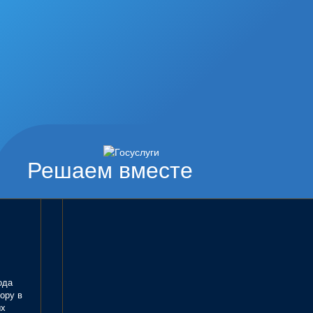
Решаем вместе
ода
ору в
ых