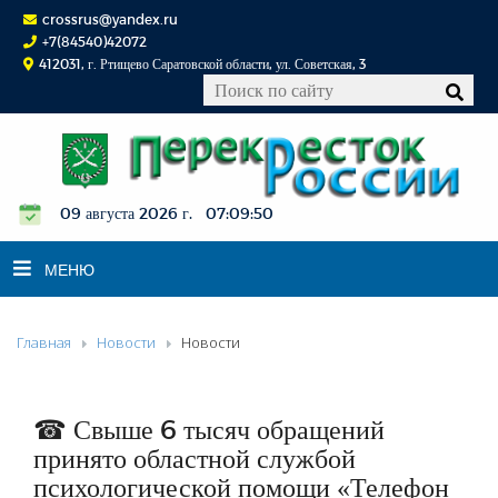
crossrus@yandex.ru
+7(84540)42072
412031, г. Ртищево Саратовской области, ул. Советская, 3
09 августа 2026 г. 07:09:51
МЕНЮ
Главная
Новости
Новости
НОВОСТИ
ОФИЦИАЛЬНО
К СВЕДЕНИЮ
☎ Свыше 6 тысяч обращений
КОНКУРСЫ
принято областной службой
психологической помощи «Телефон
ФОТОРЕПОРТАЖИ