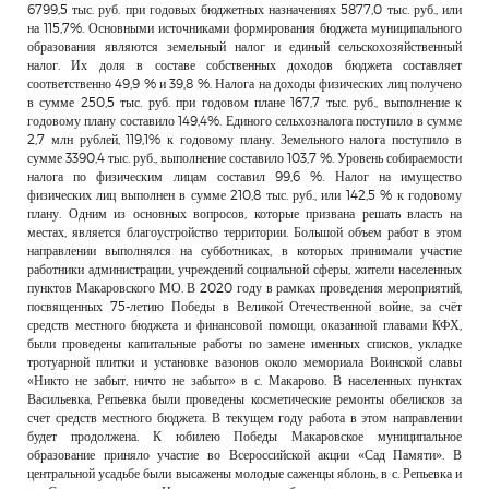
6799,5 тыс. руб. при годовых бюджетных назначениях 5877,0 тыс. руб., или
на 115,7%. Основными источниками формирования бюджета муниципального
образования являются земельный налог и единый сельскохозяйственный
налог. Их доля в составе собственных доходов бюджета составляет
соответственно 49,9 % и 39,8 %. Налога на доходы физических лиц получено
в сумме 250,5 тыс. руб. при годовом плане 167,7 тыс. руб., выполнение к
годовому плану составило 149,4%. Единого сельхозналога поступило в сумме
2,7 млн рублей, 119,1% к годовому плану. Земельного налога поступило в
сумме 3390,4 тыс. руб., выполнение составило 103,7 %. Уровень собираемости
налога по физическим лицам составил 99,6 %. Налог на имущество
физических лиц выполнен в сумме 210,8 тыс. руб., или 142,5 % к годовому
плану. Одним из основных вопросов, которые призвана решать власть на
местах, является благоустройство территории. Большой объем работ в этом
направлении выполнялся на субботниках, в которых принимали участие
работники администрации, учреждений социальной сферы, жители населенных
пунктов Макаровского МО. В 2020 году в рамках проведения мероприятий,
посвященных 75-летию Победы в Великой Отечественной войне, за счёт
средств местного бюджета и финансовой помощи, оказанной главами КФХ,
были проведены капитальные работы по замене именных списков, укладке
тротуарной плитки и установке вазонов около мемориала Воинской славы
«Никто не забыт, ничто не забыто» в с. Макарово. В населенных пунктах
Васильевка, Репьевка были проведены косметические ремонты обелисков за
счет средств местного бюджета. В текущем году работа в этом направлении
будет продолжена. К юбилею Победы Макаровское муниципальное
образование приняло участие во Всероссийской акции «Сад Памяти». В
центральной усадьбе были высажены молодые саженцы яблонь, в с. Репьевка и