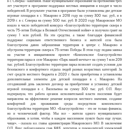
в с. Северка - каштанов. Наше муниципальное образование на протяжении трех
лет участвует в программе поддержки местных инициатив и входит в число
победителей. В результате участия в программе были установлены две детские
игровые площадки: в с. Макарово в 2018 году на сумму 300 тыс. руб., и в
2019 г. в с. Северка на сумму 500 тыс. руб. В 2020 году Макаровское МО
вошло в число победителей конкурса «Благоустройство территории сквера в
честь 75-летия Победы в Великой Отечественной войне» и получило грант на
сумму 1 млн рублей. На эти средства, а также благодаря финансовой
поддержке социально ответственного бизнеса и жителей села была
благоустроена давно заброшенная территория в центре с. Макарово и
обустроена территория сквера к 75-летию Победы. В этом году подана заявка
на участие в инициативном проекте «Комплексное благоустройство
территории парка в селе Макарово «Парк нашей мечты»» на сумму 1 млн 209
тыс. рублей. Благоустройство территории парка позволит создать условия для
безопасного и комфортного отдыха людей разных возрастных категорий. За
счет средств местного бюджета в 2020 г. были приобретены и установлены
дополнительные элементы для детской площадки в с. Макарово. На
сегодняшний день заключен договор на приобретение и установку детской
игровой площадки в с. Васильевка на сумму 300 тыс. руб. О.П. Янус
подчеркнула, что работа органов исполнительной власти поселения будет
направлена на эффективное решение вопросов местного значения, создание
комфортной для проживания среды посредством комплексного
благоустройства территории МО. «Благоустройство - это не только финансы,
но и человеческий фактор. Мы все - жители одного муниципального
образования, и хотим, чтобы в каждом населенном пункте было еще лучше,
чище», - сказала и.о. главы администрации Макаровского МО. В заключение
О.П. Янус поблагодарила глав КФХ, депутатов и руководителей учреждений