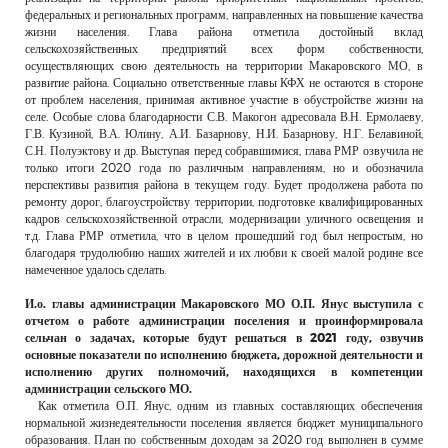
федеральных и региональных программ, направленных на повышение качества
жизни населения. Глава района отметила достойный вклад
сельскохозяйственных предприятий всех форм собственности,
осуществляющих свою деятельность на территории Макаровского МО, в
развитие района. Социально ответственные главы КФХ не остаются в стороне
от проблем населения, принимая активное участие в обустройстве жизни на
селе. Особые слова благодарности С.В. Макогон адресовала В.Н. Ермолаеву,
Г.В. Кузиной, В.А. Юлину, А.И. Базарнову, Н.И. Базарнову, Н.Г. Белавиной,
С.Н. Полуэктову и др. Выступая перед собравшимися, глава РМР озвучила не
только итоги 2020 года по различным направлениям, но и обозначила
перспективы развития района в текущем году. Будет продолжена работа по
ремонту дорог, благоустройству территории, подготовке квалифицированных
кадров сельскохозяйственной отрасли, модернизации уличного освещения и
т.д. Глава РМР отметила, что в целом прошедший год был непростым, но
благодаря трудолюбию наших жителей и их любви к своей малой родине все
намеченное удалось сделать.
И.о. главы администрации Макаровского МО О.П. Янус выступила с
отчетом о работе администрации поселения и проинформировала
сельчан о задачах, которые будут решаться в 2021 году, озвучив
основные показатели по исполнению бюджета, дорожной деятельности и
исполнению других полномочий, находящихся в компетенции
администрации сельского МО.
Как отметила О.П. Янус, одним из главных составляющих обеспечения
нормальной жизнедеятельности поселения является бюджет муниципального
образования. План по собственным доходам за 2020 год выполнен в сумме