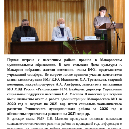
РЕКЛАМОДАТЕЛЯМ
ОБЪЯВЛЕНИЯ
КОНТАКТЫ
Первая встреча с населением района прошла в Макаровском
муниципальном образовании. В зале сельского Дома культуры с.
Макарово собрались жители поселения, главы КФХ, представители
учреждений соцсферы. Во встрече также приняли участие заместители
главы администрации РМР К.Ю. Мызников, О.А. Третьякова, старший
помощник межрайпрокурора А.А. Ануфриев, заместитель начальника
МО МВД России «Ртищевский» И.М. Балберов, директор Управления
социальной поддержки населения Е.А. Маслова. В повестку дня встречи
были включены отчет о работе администрации Макаровского МО за
2020 год и задачах на 2021 год, итоги социально-экономического
развития Ртищевского муниципального района за 2020 год и
обозначены перспективы развития на 2021 год и др.
В докладе главы РМР С.В. Макогон прозвучали основные показатели
социально-экономического развития района за прошедший год, информация о
реализации на территории района приоритетных национальных проектов,