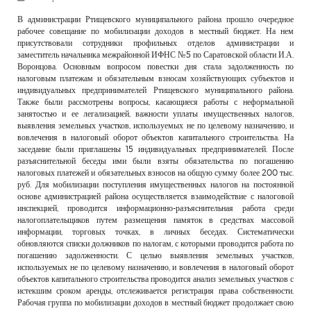
РЕКЛАМОДАТЕЛЯМ
В администрации Ртищевского муниципального района прошло очередное
рабочее совещание по мобилизации доходов в местный бюджет. На нем
ОБЪЯВЛЕНИЯ
присутствовали сотрудники профильных отделов администрации и
заместитель начальника межрайонной ИФНС №5 по Саратовской области И.А.
КОНТАКТЫ
Воронцова. Основным вопросом повестки дня стала задолженность по
налоговым платежам и обязательным взносам хозяйствующих субъектов и
индивидуальных предпринимателей Ртищевского муниципального района.
Также были рассмотрены вопросы, касающиеся работы с неформальной
занятостью и ее легализацией, важности уплаты имущественных налогов,
выявления земельных участков, используемых не по целевому назначению, и
вовлечения в налоговый оборот объектов капитального строительства. На
заседание были приглашены 15 индивидуальных предпринимателей. После
разъяснительной беседы ими были взяты обязательства по погашению
налоговых платежей и обязательных взносов на общую сумму более 200 тыс.
руб. Для мобилизации поступления имущественных налогов на постоянной
основе администрацией района осуществляется взаимодействие с налоговой
инспекцией, проводится информационно-разъяснительная работа среди
налогоплательщиков путем размещения памяток в средствах массовой
информации, торговых точках, в личных беседах. Систематически
обновляются списки должников по налогам, с которыми проводится работа по
погашению задолженности. С целью выявления земельных участков,
используемых не по целевому назначению, и вовлечения в налоговый оборот
объектов капитального строительства проводится анализ земельных участков с
истекшим сроком аренды, отслеживается регистрация права собственности.
Рабочая группа по мобилизации доходов в местный бюджет продолжает свою