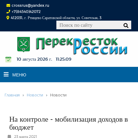
crossrus@yandex.ru
+7(84540)42072
412031, г. Ртищево Саратовской области, ул. Советская, 3
10 августа 2026 г. 11:25:10
МЕНЮ
Главная
Новости
Новости
НОВОСТИ
ОФИЦИАЛЬНО
К СВЕДЕНИЮ
На контроле - мобилизация доходов в
КОНКУРСЫ
бюджет
ФОТОРЕПОРТАЖИ
23 марта 2021