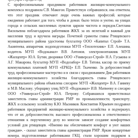
С профессиональным праздником работников жилищно-коммунального
комплекса поздравила С.В. Макогон. Приветствуя собравшихся, она отметила,
что этот праздник отмечают люди очень важных профессий, которые
ежедневно работают для того, чтобы в домах было тепло и уютно, на улицах
города и сельских населенных пунктов царили чистота и порядок.Светлана
Васильевна поблагодарила работников ЖКХ за их нелегкий и важный для
населения труд и вручила награды. Почетной грамоты главы Ртищевского
муниципального района удостоены бухгалтер ООО «Капитал Строй» Т.А.
Акинтеева, аппаратчик водоподготовки МУП «Теплотехник» Е.П. Алешина,
водитель МУП «Водоканал» В.В. Антонов, электромонтажник МУП
«Жилцентр» Ю.А. Бутин, дворники ООО «Универсал-Строй» Н.А. Гуськова и
А.Г. Макарова, бухгалтер МУП «Водозабор» Е.В. Титова, кассир по приему
коммунальных платежей МУП «ЕРКЦ» Е.П. Ткаченко. За добросовестный
труд, профессиональное мастерство и в связи с празднованием Дня работников
жилищно-коммунального хозяйства благодарность главы Ртищевского
муниципального района объявлена слесарям МУП «Жилцентр» В.А. Ганиеву
и М.В. Маслову, уборщику улиц МУП «Водоканал» И.В. Матвееву и слесарю
ООО «Универсал-Строй» Ю.А. Петрову. Собравшихся приветствовал
заместитель главы администрации РМР по промышленности, транспорту,
ЖКХ и сельскому хозяйству К.Ю. Мызников. Константин Юрьевич поздравил
работников предприятий жилищно-коммунального хозяйства и подчеркнул,
что от их добросовестности, высокого профессионализма и ответственного
отношения к порученному делу во многом зависит создание комфортных
условий для ртищевцев. «Именно вы обеспечиваете комфорт и уют наших
граждан», - сказал заместитель главы администрации РМР. Яркие концертные
номера, подготовленные работниками ГКЦ, стали хорошим подарком к