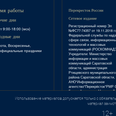
Перекресток России
мя работы
Сетевое издание
очие дни
Регистрационный номер Эл
т 9:00-18:00 (мск)
№ФС77-74357 от 19.11.2018 г
Федеральной службы по надз
одные дни
сфере связи, информационн
технологий и массовых
ота, Воскресенье,
коммуникаций (РОСКОМНАД
официальные праздники
Учредители: Министерство
информации и массовых
коммуникаций Саратовской
области, администрация
Ртищевского муниципального
района Саратовской области,
АНО"Информационное
агентство"Перекрёсток"РМР 
Главный редактор Маркова Л.
Тел. 8(84540)4-20-72; отдел
Использование материалов допускается только с обязатель
.
рекламы - 4-29-10.
материал заимст
12+