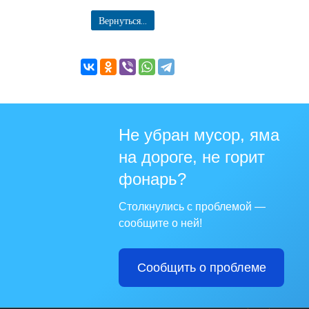
Вернуться...
Не убран мусор, яма
на дороге, не горит
фонарь?
Столкнулись с проблемой —
сообщите о ней!
Сообщить о проблеме