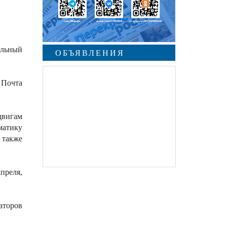
альный
ОБЪЯВЛЕНИЯ
 Почта
двигам
матику
 также
преля,
аторов