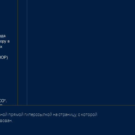
ода
ору в
ых
ЗОР)
СО".
В.
ной прямой гиперссылкой на страницу, с которой
вован.