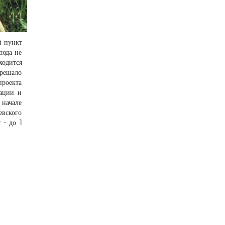
й пункт
сюда не
ходится
 решало
проекта
тации и
 начале
евского
 - до 1