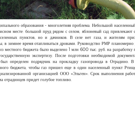
ципального образования - многолетняя проблема. Небольшой населенны
сном месте: большой пруд рядом с селом, яблоневый сад привлекают 
еленных пунктов, но и дачников. В селе нет газа, и жителям при
ды, в зимнее время отапливаться дровами. Руководство РМР планомерно
из местного бюджета было выделено 1 млн 600 тыс. руб. на разработку 
 государственную экспертизу. После подготовки необходимой докумен
был определен подрядчик на прокладку газопровода в Отрадино. В
стного бюджета, чтобы газ пришел еще в один населенный пункт Ртищ
ециализированной организацией ООО «Эльген». Срок выполнения работ
ома отрадинцев придет голубое топливо.