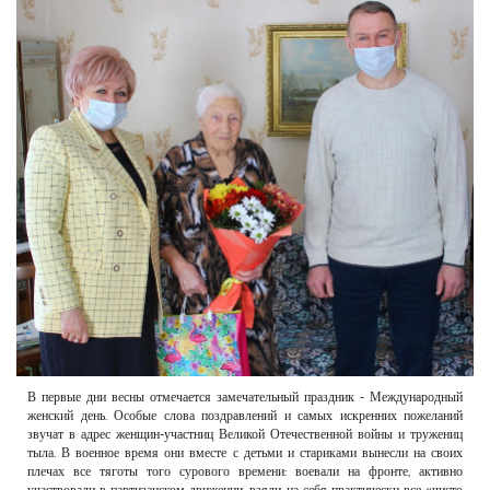
РЕКЛАМОДАТЕЛЯМ
ОБЪЯВЛЕНИЯ
КОНТАКТЫ
В первые дни весны отмечается замечательный праздник - Международный
женский день. Особые слова поздравлений и самых искренних пожеланий
звучат в адрес женщин-участниц Великой Отечественной войны и тружениц
тыла. В военное время они вместе с детьми и стариками вынесли на своих
плечах все тяготы того сурового времени: воевали на фронте, активно
участвовали в партизанском движении, взяли на себя практически все «чисто