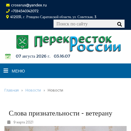
crossrus@yandex.ru
+7(84540)42072
412031, г. Ртищево Саратовской области, ул. Советская, 3
07 августа 2026 г. 03:16:08
МЕНЮ
Главная
Новости
Новости
НОВОСТИ
ОФИЦИАЛЬНО
К СВЕДЕНИЮ
Слова признательности - ветерану
КОНКУРСЫ
9 марта 2021
ФОТОРЕПОРТАЖИ