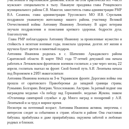
мужские» специальности в тылу. Накануне праздника глава Ртищевского
муниципального района С.В. Макогон, заместитель главы администрации РМР
В.А. Сазанова, глава администрации Урусовского МО И.В. Стрельник
поздравили уважаемую жительницу нашего района, участницу Великой
Отечественной войны Антонину Ивановну Леонтьеву. В адрес ветерана
звучали поздравления и пожелания крепкого здоровья, бодрости духа,
благополучия.
Глава РМР поблагодарила Антонину Ивановну за проявленные мужество и
стойкость в нелегкие военные годы, пожелала здоровья, долгих лет жизни и
вручила букет цветов и памятный подарок.
Антонина Ивановна родилась в с. Шатилино Аркадакского района
Саратовской области. В марте 1943 года 17-летней девушкой она начала
работать в Летяжевском фронтовом военном госпитале, а уже через месяц, 22
апреля, госпиталь выехал на фронт. Свой боевой путь А.И. Леонтьева начала
под Воронежем в 2951 эвакогоспитале.
Антонина Ивановна воевала на 3-м Украинском фронте. Дорогами войны она
прошла от саратовского Правобережья до западной границы страны,
Румынию, Болгарию, Венгрию, Чехословакию, Австрию. За ратный подвиг она
награждена медалью «За победу над Германией», медалью Жукова, знаком
«Отличница санитарной службы» и др. Много наград и поощрений у А.И.
Леонтьевой и за труд в мирное время.
Несмотря на почтенный возраст, Антонина Ивановна активна, энергична, с
интересом следит за событиями в стране, области и районе. Она счастливая
бабушка, прабабушка и даже прапрабабушка, окружена заботой и любовью
родных и близких.