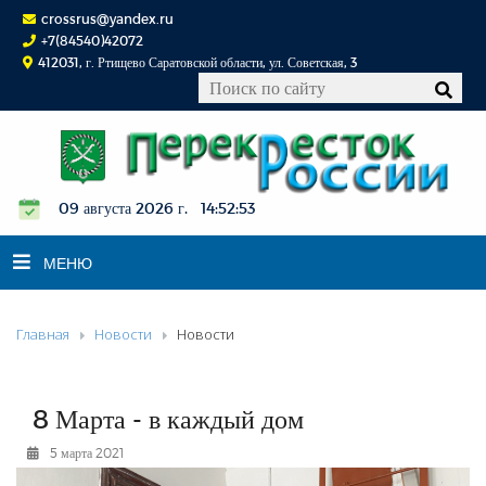
crossrus@yandex.ru
+7(84540)42072
412031, г. Ртищево Саратовской области, ул. Советская, 3
09 августа 2026 г. 14:52:54
МЕНЮ
Главная
Новости
Новости
НОВОСТИ
ОФИЦИАЛЬНО
К СВЕДЕНИЮ
8 Марта - в каждый дом
КОНКУРСЫ
5 марта 2021
ФОТОРЕПОРТАЖИ