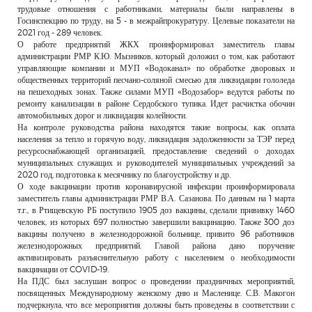
трудовые отношения с работниками, материалы были направлены в
Госинспекцию по труду, на 5 - в межрайпрокуратуру. Целевые показатели на
2021 год - 289 человек.
О работе предприятий ЖКХ проинформировал заместитель главы
администрации РМР К.Ю. Мызников, который доложил о том, как работают
управляющие компании и МУП «Водоканал» по обработке дворовых и
общественных территорий песчано-соляной смесью для ликвидации гололеда
на пешеходных зонах. Также силами МУП «Водозабор» ведутся работы по
ремонту канализации в районе Сердобского тупика. Идет расчистка обочин
автомобильных дорог и ликвидация колейности.
На контроле руководства района находятся такие вопросы, как оплата
населения за тепло и горячую воду, ликвидация задолженности за ТЭР перед
ресурсоснабжающей организацией, предоставление сведений о доходах
муниципальных служащих и руководителей муниципальных учреждений за
2020 год, подготовка к месячнику по благоустройству и др.
О ходе вакцинации против коронавирусной инфекции проинформировала
заместитель главы администрации РМР В.А. Сазанова. По данным на 1 марта
т.г., в Ртищевскую РБ поступило 1905 доз вакцины, сделали прививку 1460
человек, из которых 697 полностью завершили вакцинацию. Также 300 доз
вакцины получено в железнодорожной больнице, привито 96 работников
железнодорожных предприятий. Главой района дано поручение
активизировать разъяснительную работу с населением о необходимости
вакцинации от COVID-19.
На ПДС был заслушан вопрос о проведении праздничных мероприятий,
посвященных Международному женскому дню и Масленице. С.В. Макогон
подчеркнула, что все мероприятия должны быть проведены в соответствии с