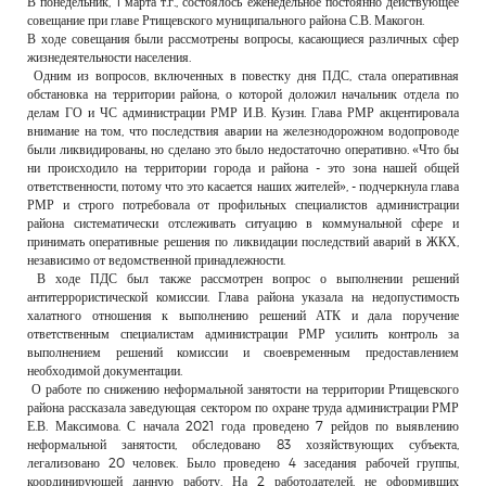
В понедельник, 1 марта т.г., состоялось еженедельное постоянно действующее
РЕКЛАМОДАТЕЛЯМ
совещание при главе Ртищевского муниципального района С.В. Макогон.
В ходе совещания были рассмотрены вопросы, касающиеся различных сфер
ОБЪЯВЛЕНИЯ
жизнедеятельности населения.
Одним из вопросов, включенных в повестку дня ПДС, стала оперативная
КОНТАКТЫ
обстановка на территории района, о которой доложил начальник отдела по
делам ГО и ЧС администрации РМР И.В. Кузин. Глава РМР акцентировала
внимание на том, что последствия аварии на железнодорожном водопроводе
были ликвидированы, но сделано это было недостаточно оперативно. «Что бы
ни происходило на территории города и района - это зона нашей общей
ответственности, потому что это касается наших жителей», - подчеркнула глава
РМР и строго потребовала от профильных специалистов администрации
района систематически отслеживать ситуацию в коммунальной сфере и
принимать оперативные решения по ликвидации последствий аварий в ЖКХ,
независимо от ведомственной принадлежности.
В ходе ПДС был также рассмотрен вопрос о выполнении решений
антитеррористической комиссии. Глава района указала на недопустимость
халатного отношения к выполнению решений АТК и дала поручение
ответственным специалистам администрации РМР усилить контроль за
выполнением решений комиссии и своевременным предоставлением
необходимой документации.
О работе по снижению неформальной занятости на территории Ртищевского
района рассказала заведующая сектором по охране труда администрации РМР
Е.В. Максимова. С начала 2021 года проведено 7 рейдов по выявлению
неформальной занятости, обследовано 83 хозяйствующих субъекта,
легализовано 20 человек. Было проведено 4 заседания рабочей группы,
координирующей данную работу. На 2 работодателей, не оформивших