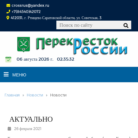
crossrus@yandex.ru
+7(84540)42072
412031, г. Ртищево Саратовской области, ул. Советская, 3
06 августа 2026 г. 02:35:33
МЕНЮ
Главная
Новости
Новости
НОВОСТИ
ОФИЦИАЛЬНО
К СВЕДЕНИЮ
АКТУАЛЬНО
КОНКУРСЫ
26 февраля 2021
ФОТОРЕПОРТАЖИ