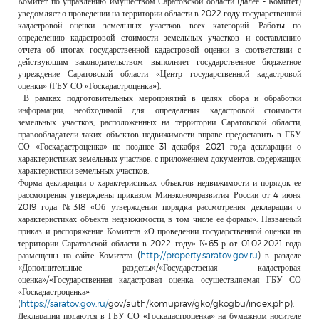
Комитет по управлению имуществом Саратовской области (далее - Комитет)
РЕКЛАМОДАТЕЛЯМ
уведомляет о проведении на территории области в 2022 году государственной
кадастровой оценки земельных участков всех категорий. Работы по
ОБЪЯВЛЕНИЯ
определению кадастровой стоимости земельных участков и составлению
отчета об итогах государственной кадастровой оценки в соответствии с
КОНТАКТЫ
действующим законодательством выполняет государственное бюджетное
учреждение Саратовской области «Центр государственной кадастровой
оценки» (ГБУ СО «Госкадастроценка»).
В рамках подготовительных мероприятий в целях сбора и обработки
информации, необходимой для определения кадастровой стоимости
земельных участков, расположенных на территории Саратовской области,
правообладатели таких объектов недвижимости вправе предоставить в ГБУ
СО «Госкадастроценка» не позднее 31 декабря 2021 года декларации о
характеристиках земельных участков, с приложением документов, содержащих
характеристики земельных участков.
Форма декларации о характеристиках объектов недвижимости и порядок ее
рассмотрения утверждены приказом Минэкономразвития России от 4 июня
2019 года №318 «Об утверждении порядка рассмотрения декларации о
характеристиках объекта недвижимости, в том числе ее формы». Названный
приказ и распоряжение Комитета «О проведении государственной оценки на
территории Саратовской области в 2022 году» №65-р от 01.02.2021 года
размещены на сайте Комитета (
http://property.saratov.gov.ru
) в разделе
«Дополнительные разделы»/«Государственая кадастровая
оценка»/«Государственная кадастровая оценка, осуществляемая ГБУ СО
«Госкадастроценка»
(
https://saratov.gov.ru/
gov/auth/komuprav/gko/gkogbu/index.php).
Декларации подаются в ГБУ СО «Госкадастроценка» на бумажном носителе