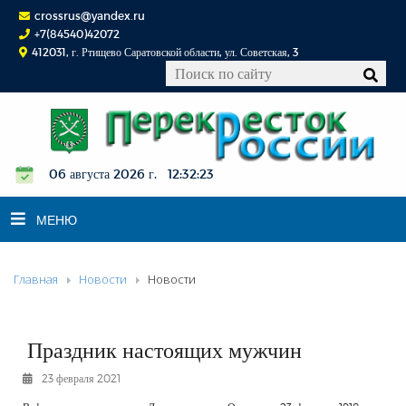
crossrus@yandex.ru
+7(84540)42072
412031, г. Ртищево Саратовской области, ул. Советская, 3
06 августа 2026 г. 12:32:24
МЕНЮ
Главная
Новости
Новости
НОВОСТИ
ОФИЦИАЛЬНО
К СВЕДЕНИЮ
Праздник настоящих мужчин
КОНКУРСЫ
23 февраля 2021
ФОТОРЕПОРТАЖИ