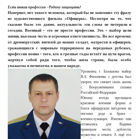
Есть такая профессия - Родину защищать!
Наверное, нет такого человека, который бы не запомнил эту фразу
из художественного фильма «Офицеры». Несмотря на то, что
сказано было это давно, актуальность эти слова не потеряли и
сегодня. Военный - это не просто профессия. Это - выбор цели
жизни, высокая честь и огромная ответственность. Во все времена:
от древнерусских витязей до наших солдат, матросов и офицеров,
сражающихся с мировым терроризмом на передовых рубежах,
профессия воина - того, кто в грозные годы встаёт на пути врагов,
жертвуя собой ради того, чтобы жила страна, была особо
уважаема и почитаема в нашем народе.
Уроженец г. Балашова майор
В.А. Филоненко с детства был
уверен, что свяжет свою жизнь
с Вооружёнными силами
Российской Федерации.
Юношу всегда прельщала
красивая военная форма и
блеск офицерских звёздочек на
погонах деда и брата -
военнослужащих. Именно они
оставались для Вадима
примером чести, доблести,
мужества и отваги. А ещё его