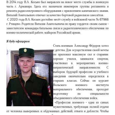
В 2014 году В.А. Косьян был направлен на новое место службы в воинскую
часть г. Армавира. Здесь его назначили инженером группы регламента и
ремонта радиоэлектронного оборудования с присвоением капитанского звания.
Виталий Анатольевич отвечал за качество бортовой радиосвязи самолётов.
С 2020 года В.А. Косьян достойно несёт службу в войсковой части № 67966
г. Ртищево. Родители Виталия Анатольевича по праву гордятся своим сыном -
заместителем командира батальона связи и радиотехнического обеспечения по
военно-политической работе, майором Российской армии.
Я буду офицером
Стать военным Александр Фёдоров хотел
с детства. Для осуществления своей мечты
он приложил максимум сил и старания:
хорошо учился, занимался спортом,
участвовал в мероприятиях военно-
патриотической направленности. С
выбором будущей профессии и учебного
заведения окончательно определился в
старших классах. Сейчас он курсант
Вольского военного института
материального обеспечения, проходит
подготовку по специальности
объединенного обеспечения войск.
«Профессия военного - одна из самых
мужественных, требующая полной отдачи
от человека выверенных и обдуманных действий, отваги и доблести. Чтобы