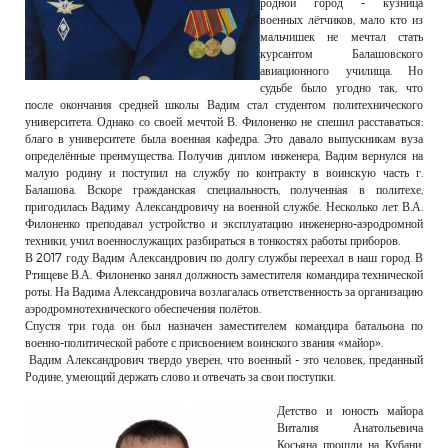
родной город - кузница
военных лётчиков, мало кто из
мальчишек не мечтал стать
курсантом Балашовского
авиационного училища. Но
судьбе было угодно так, что
после окончания средней школы Вадим стал студентом политехнического
университета. Однако со своей мечтой В. Филоненко не спешил расставаться:
благо в университете была военная кафедра. Это давало выпускникам вуза
определённые преимущества. Получив диплом инженера, Вадим вернулся на
малую родину и поступил на службу по контракту в воинскую часть г.
Балашова. Вскоре гражданская специальность, полученная в политехе,
пригодилась Вадиму Александровичу на военной службе. Несколько лет В.А.
Филоненко преподавал устройство и эксплуатацию инженерно-аэродромной
техники, учил военнослужащих разбираться в тонкостях работы приборов.
В 2017 году Вадим Александрович по долгу службы переехал в наш город. В
Ртищеве В.А. Филоненко занял должность заместителя командира технической
роты. На Вадима Александровича возлагалась ответственность за организацию
аэродромнотехнического обеспечения полётов.
Спустя три года он был назначен заместителем командира батальона по
военно-политической работе с присвоением воинского звания «майор».
Вадим Александрович твердо уверен, что военный - это человек, преданный
Родине, умеющий держать слово и отвечать за свои поступки.
Детство и юность майора
Виталия Анатольевича
Косьяна прошли на Кубани.