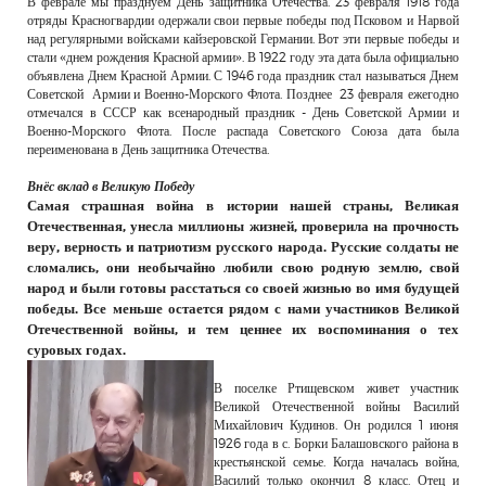
В феврале мы празднуем День защитника Отечества. 23 февраля 1918 года
РЕКЛАМОДАТЕЛЯМ
отряды Красногвардии одержали свои первые победы под Псковом и Нарвой
над регулярными войсками кайзеровской Германии. Вот эти первые победы и
ОБЪЯВЛЕНИЯ
стали «днем рождения Красной армии». В 1922 году эта дата была официально
объявлена Днем Красной Армии. С 1946 года праздник стал называться Днем
КОНТАКТЫ
Советской Армии и Военно-Морского Флота. Позднее 23 февраля ежегодно
отмечался в СССР как всенародный праздник - День Советской Армии и
Военно-Морского Флота. После распада Советского Союза дата была
переименована в День защитника Отечества.
Внёс вклад в Великую Победу
Самая страшная война в истории нашей страны, Великая
Отечественная, унесла миллионы жизней, проверила на прочность
веру, верность и патриотизм русского народа. Русские солдаты не
сломались, они необычайно любили свою родную землю, свой
народ и были готовы расстаться со своей жизнью во имя будущей
победы. Все меньше остается рядом с нами участников Великой
Отечественной войны, и тем ценнее их воспоминания о тех
суровых годах.
В поселке Ртищевском живет участник
Великой Отечественной войны Василий
Михайлович Кудинов. Он родился 1 июня
1926 года в с. Борки Балашовского района в
крестьянской семье. Когда началась война,
Василий только окончил 8 класс. Отец и