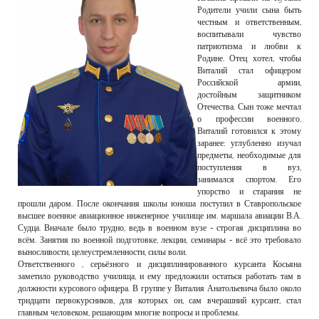
Родители учили сына быть
честным и ответственным,
воспитывали чувство
патриотизма и любви к
Родине. Отец хотел, чтобы
Виталий стал офицером
Российской армии,
достойным защитником
Отечества. Сын тоже мечтал
о профессии военного.
Виталий готовился к этому
заранее: углубленно изучал
предметы, необходимые для
поступления в вуз,
занимался спортом. Его
упорство и старания не
прошли даром. После окончания школы юноша поступил в Ставропольское
высшее военное авиационное инженерное училище им. маршала авиации В.А.
Судца. Вначале было трудно, ведь в военном вузе - строгая дисциплина во
всём. Занятия по военной подготовке, лекции, семинары - всё это требовало
выносливости, целеустремленности, силы воли.
Ответственного , серьёзного и дисциплинированного курсанта Косьяна
заметило руководство училища, и ему предложили остаться работать там в
должности курсового офицера. В группе у Виталия Анатольевича было около
тридцати первокурсников, для которых он, сам вчерашний курсант, стал
главным человеком, решающим многие вопросы и проблемы.