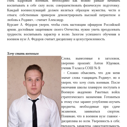
стать кадровым военным, необходимо как можно раньше начинать
воспитывать в себе силу воли, совершенствовать физическую подготовку.
Каждый военнослужащий должен являться образцом мужества, чести и
отваги, собственным примером демонстрировать высокий патриотизм и
любовь к Родине», - считает Александр.
Курсант А. Фёдоров уверен, чтобы стать настоящим офицером Российской
армии, достойным защитником своего Отечества, нужно уметь преодолевать
трудности, воспитывать характер и волю. Залогом успешного обучения в
военном вузе А. Федоров считает дисциплину и целеустремленность.
Хочу стать военным
Слова, вынесенные в заголовок,
уверенно произнёс Антон Юденков,
ученик 11 класса СОШ № 9.
- Сложно объяснить, что для меня
значат слова «защищать Родину», но я
уверен, что хочу стать военным. После
окончания школы планирую поступать в
Военную академию Ракетных войск
стратегического назначения. Готовиться
к этому стал заранее: углубленно изучать
предметы, необходимые при сдаче
экзаменов, заниматься спортом.
Понимаю, что в военном вузе главное -
дисциплина во всем. Уверенность в себе,
твердость характера, самостоятельность,