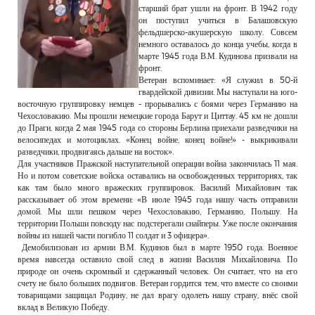
старший брат ушли на фронт. В 1942 году
он поступил учиться в Балашовскую
фельдшерско-акушерскую школу. Совсем
немного оставалось до конца учебы, когда в
марте 1945 года В.М. Кудинова призвали на
фронт.
Ветеран вспоминает: «Я служил в 50-й
гвардейской дивизии. Мы наступали на юго-
восточную группировку немцев - прорывались с боями через Германию на
Чехословакию. Мы прошли немецкие города Барут и Циттау. 45 км не дошли
до Праги, когда 2 мая 1945 года со стороны Берлина приехали разведчики на
велосипедах и мотоциклах. «Конец войне, конец войне!» - выкрикивали
разведчики, продвигаясь дальше на восток».
Для участников Пражской наступательной операции война закончилась 11 мая.
Но и потом советские войска оставались на освобожденных территориях, так
как там было много вражеских группировок. Василий Михайлович так
рассказывает об этом времени: «В июле 1945 года нашу часть отправили
домой. Мы шли пешком через Чехословакию, Германию, Польшу. На
территории Польши повсюду нас подстерегали снайперы. Уже после окончания
войны из нашей части погибло 11 солдат и 3 офицера».
Демобилизован из армии В.М. Кудинов был в марте 1950 года. Военное
время навсегда оставило свой след в жизни Василия Михайловича. По
природе он очень скромный и сдержанный человек. Он считает, что на его
счету не было больших подвигов. Ветеран гордится тем, что вместе со своими
товарищами защищал Родину, не дал врагу одолеть нашу страну, внёс свой
вклад в Великую Победу.