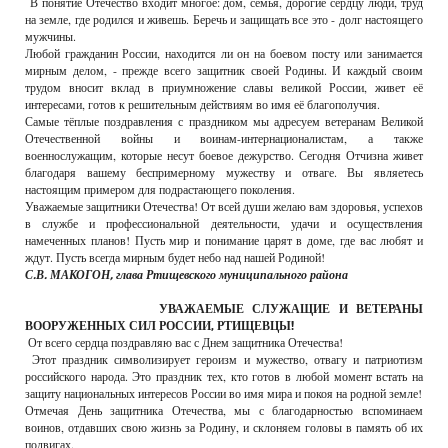
В понятие Отечество входит многое: дом, семья, дорогие сердцу люди, труд
на земле, где родился и живешь. Беречь и защищать все это - долг настоящего
мужчины.
Любой гражданин России, находится ли он на боевом посту или занимается
мирным делом, - прежде всего защитник своей Родины. И каждый своим
трудом вносит вклад в приумножение славы великой России, живет её
интересами, готов к решительным действиям во имя её благополучия.
Самые тёплые поздравления с праздником мы адресуем ветеранам Великой
Отечественной войны и воинам-интернационалистам, а также
военнослужащим, которые несут боевое дежурство. Сегодня Отчизна живет
благодаря вашему беспримерному мужеству и отваге. Вы являетесь
настоящим примером для подрастающего поколения.
Уважаемые защитники Отечества! От всей души желаю вам здоровья, успехов
в службе и профессиональной деятельности, удачи и осуществления
намеченных планов! Пусть мир и понимание царят в доме, где вас любят и
ждут. Пусть всегда мирным будет небо над нашей Родиной!
С.В. МАКОГОН, глава Ртищевского муниципального района
УВАЖАЕМЫЕ СЛУЖАЩИЕ И ВЕТЕРАНЫ
ВООРУЖЕННЫХ СИЛ РОССИИ, РТИЩЕВЦЫ!
От всего сердца поздравляю вас с Днем защитника Отечества!
Этот праздник символизирует героизм и мужество, отвагу и патриотизм
российского народа. Это праздник тех, кто готов в любой момент встать на
защиту национальных интересов России во имя мира и покоя на родной земле!
Отмечая День защитника Отечества, мы с благодарностью вспоминаем
воинов, отдавших свою жизнь за Родину, и склоняем головы в память об их
подвигах.