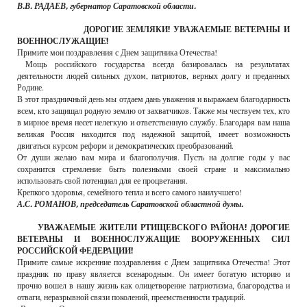
В.В. РАДАЕВ, губернатор Саратовской области.
ДОРОГИЕ ЗЕМЛЯКИ! УВАЖАЕМЫЕ ВЕТЕРАНЫ И
ВОЕННОСЛУЖАЩИЕ!
Примите мои поздравления с Днем защитника Отечества!
Мощь российского государства всегда базировалась на результатах
деятельности людей сильных духом, патриотов, верных долгу и преданных
Родине.
В этот праздничный день мы отдаем дань уважения и выражаем благодарность
всем, кто защищал родную землю от захватчиков. Также мы чествуем тех, кто
в мирное время несет нелегкую и ответственную службу. Благодаря вам наша
великая Россия находится под надежной защитой, имеет возможность
двигаться курсом реформ и демократических преобразований.
От души желаю вам мира и благополучия. Пусть на долгие годы у вас
сохранится стремление быть полезными своей стране и максимально
использовать свой потенциал для ее процветания.
Крепкого здоровья, семейного тепла и всего самого наилучшего!
А.С. РОМАНОВ, председатель Саратовской областной думы.
УВАЖАЕМЫЕ ЖИТЕЛИ РТИЩЕВСКОГО РАЙОНА! ДОРОГИЕ
ВЕТЕРАНЫ И ВОЕННОСЛУЖАЩИЕ ВООРУЖЕННЫХ СИЛ
РОССИЙСКОЙ ФЕДЕРАЦИИ!
Примите самые искренние поздравления с Днем защитника Отечества! Этот
праздник по праву является всенародным. Он имеет богатую историю и
прочно вошел в нашу жизнь как олицетворение патриотизма, благородства и
отваги, неразрывной связи поколений, преемственности традиций.