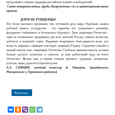
продолжают славные традиции российских воинов-освободителей.
Совет ветеранов войны, труда, Вооруженных сил и правоохранительных
органов.
ДОРОГИЕ РТИЩЕВЦЫ!
Нет более высокого призвания, чем отстаивать дело мира. Надёжная защита
рубежей нашего государства - это гарантия его суверенного развития,
фундамент стабильного и безопасного будущего. День защитника Отечества -
один из почитаемых праздников для всех жителей России, символ мужества,
доблести и воинской славы. Выражаю искреннюю благодарность всем, кто
когда-то защищал, защищает или будет защищать Родину. Сердечное спасибо и
низкий поклон вам, защитники Отечества! Глубокая признательность за ваши
боевые заслуги, мужество и героизм, за ваш доблестный труд на благо
Отечества! Желаю вам и вашим семьям крепкого здоровья, оптимизма,
успехов, мира, радости и благополучия.
А.А. СПИЦИН, военный комиссар (г. Ртищево, Аркадакского,
Ртищевского и Турковского районов).
Вернуться...