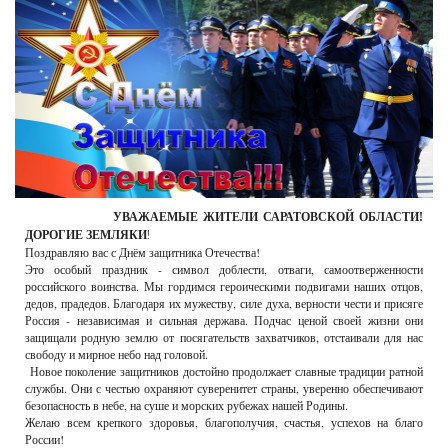
РЕКЛАМОДАТЕЛЯМ
ОБЪЯВЛЕНИЯ
КОНТАКТЫ
УВАЖАЕМЫЕ ЖИТЕЛИ САРАТОВСКОЙ ОБЛАСТИ!
!
ДОРОГИЕ ЗЕМЛЯКИ
Поздравляю вас с Днём защитника Отечества!
Это особый праздник - символ доблести, отваги, самоотверженности
российского воинства. Мы гордимся героическими подвигами наших отцов,
дедов, прадедов. Благодаря их мужеству, силе духа, верности чести и присяге
Россия - независимая и сильная держава. Подчас ценой своей жизни они
защищали родную землю от посягательств захватчиков, отстаивали для нас
свободу и мирное небо над головой.
Новое поколение защитников достойно продолжает славные традиции ратной
службы. Они с честью охраняют суверенитет страны, уверенно обеспечивают
безопасность в небе, на суше и морских рубежах нашей Родины.
Желаю всем крепкого здоровья, благополучия, счастья, успехов на благо
России!