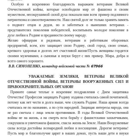
Особую и искреннюю благодарность выражаем ветеранам Великой
Отечественной войны, которые освободили мир от фашизма и своим
мужеством, несокрушимой силой духа показали нам всем пример подлинного
патриотизма и самоотверженности. Наш святой долг не только хранить память
о подвиге отцов и дедов, но и заботиться о нынешних ветеранах -
представителях поколения победителей, воспитывать молодое поколение в
духе любви к Родине и преданности своему народу.
Желаю офицерам и рядовым, ветеранам и работникам оборонных
предприятий, всем, кто защищает свою Родину, свой город, свою семью,
крепкого здоровья и долгих лет счастливой жизни!Пусть женщины гордятся
своими мужчинами, а сыновья и внуки берут с них пример. Мира, добра и
всего самого хорошего.
В.В. СИМОНЕНКО, командир войсковой части № 67966
УВАЖАЕМЫЕ ЗЕМЛЯКИ, ВЕТЕРАНЫ ВЕЛИКОЙ
ОТЕЧЕСТВЕННОЙ ВОЙНЫ, ВЕТЕРАНЫ ВООРУЖЕННЫХ СИЛ И
ПРАВООХРАНИТЕЛЬНЫХ ОРГАНОВ!
Примите самые теплые и искренние поздравления с Днем защитника
Отечества! Профессия защищать Родину издавна считалась самой почитаемой,
потому как нет чести и долга выше, чем служить Родине. Наша армия всегда
считалась не по названию, а по сути народной. Защищая интересы народа, она
не раз сметала с лица земли противников. В годы Великой Отечественной
войны не на жизнь, а на смерть вела борьбу с фашистскими захватчиками,
сокрушила и уничтожила фашизм, спасла жизнь на Земле. Наши Вооруженные
силы всегда достойны всенародной любви и восхищения. Дорогие ветераны!
Пусть мир и благополучие царят в ваших домах, пусть ваши дети и внуки