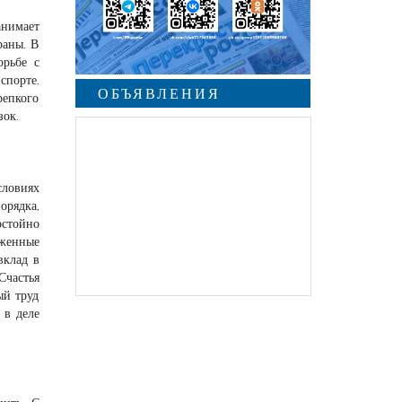
анимает
раны. В
орьбе с
спорте.
ОБЪЯВЛЕНИЯ
репкого
зок.
словиях
рядка,
стойно
уженные
вклад в
Счастья
ый труд
 в деле