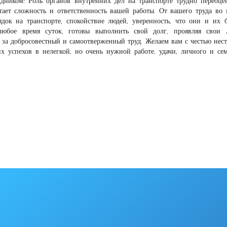
дником! Роль органов внутренних дел на транспорте трудно переоце
тает сложность и ответственность вашей работы. От вашего труда во
ядок на транспорте, спокойствие людей, уверенность, что они и их 
любое время суток, готовы выполнить свой долг, проявляя свои 
с за добросовестный и самоотверженный труд. Желаем вам с честью нес
х успехов в нелегкой, но очень нужной работе, удачи, личного и се