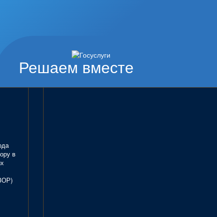
Решаем вместе
ода
ору в
ых
ЗОР)