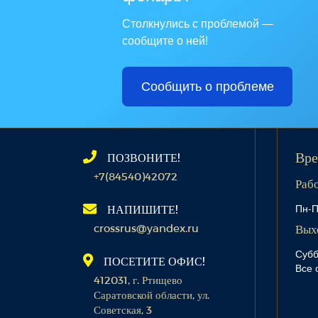
Столкнулись с проблемой —
сообщите о ней!
Сообщить о проблеме
ПОЗВОНИТЕ!
Вре
+7(84540)42072
Раб
Пн-П
НАПИШИТЕ!
crossrus@yandex.ru
Вых
Субб
ПОСЕТИТЕ ОФИС!
Все 
412031, г. Ртищево
Саратовской области, ул.
Советская, 3