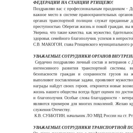
ФЕДЕРАЦИИ НА СТАНЦИИ РТИЩЕВО!
Поздравляю вас с профессиональным праздником - Д
важное место в системе правоохранительных органов
органах транспортной полиции служат преданные д
преступностью. Оберегая жизнь и покой граждан, вы 
Уверена, что такие качества, как мужество, бдительн
здоровья, семейного благополучия, успехов в непрост
С.В. МАКОГОН, глава Ртищевского муниципального р
УВАЖАЕМЫЕ СОТРУДНИКИ ОРГАНОВ ВНУТРЕННИ
Сердечно поздравляю личный состав и ветеранов с Д
интенсивного развития транспортной системы, в
безопасности граждан и сохранности грузов на 
выполняют поставленные задачи, проявляют мужество 
награды найдут своих героев, откроются новые возм
жизнь нашего общества всегда будет оценен по достои
и благополучия. Особые слова благодарности - вете
являются примером для многих поколений. Желаю кре
служения Отечеству.
К.В. СУББОТИН, начальник ЛО МВД России на ст. Рт
УВАЖАЕМЫЕ СОТРУДНИКИ ТРАНСПОРТНОЙ П