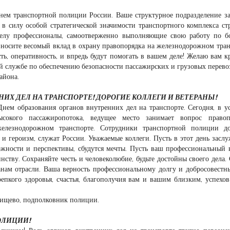
нем транспортной полиции России. Ваше структурное подразделение з
 в силу особой стратегической значимости транспортного комплекса ст
елу профессионалы, самоотверженно выполняющие свою работу по б
вносите весомый вклад в охрану правопорядка на железнодорожном тран
ость, оперативность, и впредь будут помогать в вашем деле! Желаю вам к
ой службе по обеспечению безопасности пассажирских и грузовых перево
айона.
Х ДЕЛ НА ТРАНСПОРТЕ! ДОРОГИЕ КОЛЛЕГИ И ВЕТЕРАНЫ!
нем образования органов внутренних дел на транспорте. Сегодня, в у
ысокого пассажиропотока, ведущее место занимает вопрос правопо
железнодорожном транспорте. Сотрудники транспортной полиции до
и героизм, служат России. Уважаемые коллеги. Пусть в этот день засл
ожности и перспективы, сбудутся мечты. Пусть ваш профессиональный 
нству. Сохраняйте честь и человеколюбие, будьте достойны своего дела. 
ранам отрасли. Ваша верность профессиональному долгу и добросовестн
пкого здоровья, счастья, благополучия вам и вашим близким, успехов
ищево, подполковник полиции.
ОЛИЦИИ!