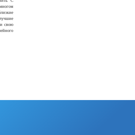
нить. С
 многом
близкие
лучшие
ти свою
мейного