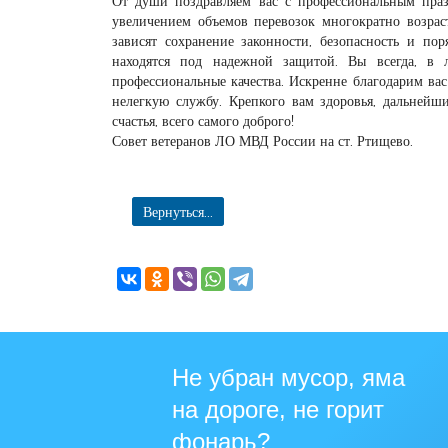
От души поздравляем вас с профессиональным праз
увеличением объемов перевозок многократно возрас
зависят сохранение законности, безопасность и пор
находятся под надежной защитой. Вы всегда, в 
профессиональные качества. Искренне благодарим ва
нелегкую службу. Крепкого вам здоровья, дальнейши
счастья, всего самого доброго!
Совет ветеранов ЛО МВД России на ст. Ртищево.
Вернуться...
Не убран мусор, яма
на дороге, не горит
фонарь?