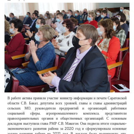
РЕКЛАМОДАТЕЛЯМ
ОБЪЯВЛЕНИЯ
КОНТАКТЫ
В работе актива приняли участие министр информации и печати Саратовской
области С.В. Бакал, депутаты всех уровней, главы и главы администраций
сельских МО, руководители предприятий и организаций, работники
социальной сферы, агропромышленного комплекса, представители
правоохранительных органов и общественных организаций. С основным
докладом выступила глава РМР С.В. Макогон. Она подвела итоги социально-
экономического развития района за 2020 год и сформулировала основные
задачи развития района на 2021 год. В докладе было подчеркнуто, что,