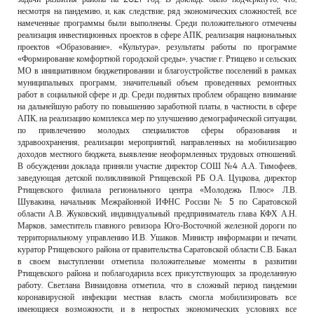
несмотря на пандемию, и, как следствие, ряд экономических сложностей, все
намеченные программы были выполнены. Среди положительного отмечены
реализация инвестиционных проектов в сфере АПК, реализация национальных
проектов «Образование», «Культура», результаты работы по программе
«Формирование комфортной городской среды», участие г. Ртищево и сельских
МО в инициативном бюджетировании и благоустройстве поселений в рамках
муниципальных программ, значительный объем проведенных ремонтных
работ в социальной сфере и др. Среди поднятых проблем обращено внимание
на дальнейшую работу по повышению заработной платы, в частности, в сфере
АПК, на реализацию комплекса мер по улучшению демографической ситуации,
по привлечению молодых специалистов сферы образования и
здравоохранения, реализации мероприятий, направленных на мобилизацию
доходов местного бюджета, выявление неоформленных трудовых отношений.
В обсуждении доклада приняли участие директор СОШ №4 А.А. Тимофеев,
заведующая детской поликлиникой Ртищевской РБ О.А. Цуцкова, директор
Ртищевского филиала регионального центра «Молодежь Плюс» Л.В.
Шувакина, начальник Межрайонной ИФНС России № 5 по Саратовской
области А.В. Жуковский, индивидуальный предприниматель глава КФХ А.Н.
Марков, заместитель главного ревизора Юго-Восточной железной дороги по
территориальному управлению И.В. Ушаков. Министр информации и печати,
куратор Ртищевского района от правительства Саратовской области С.В. Бакал
в своем выступлении отметила положительные моменты в развитии
Ртищевского района и поблагодарила всех присутствующих за проделанную
работу. Светлана Винаидовна отметила, что в сложный период пандемии
коронавирусной инфекции местная власть смогла мобилизировать все
имеющиеся возможности, и в непростых экономических условиях все