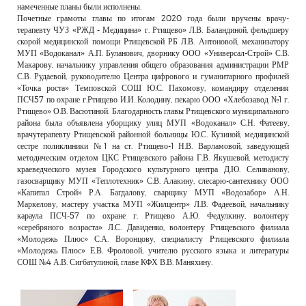
намеченные планы были исполнены.
Почетные грамоты главы по итогам 2020 года были вручены врачу-
терапевту ЧУЗ «РЖД - Медицина» г. Ртищево» Л.В. Баландиной, фельдшеру
скорой медицинской помощи Ртищевской РБ Л.В. Антоновой, механизатору
МУП «Водоканал» А.П. Буланович, дворнику ООО «Универсал-Строй» С.В.
Макарову, начальнику управления общего образования администрации РМР
С.В. Рудаевой, руководителю Центра цифрового и гуманитарного профилей
«Точка роста» Темповской СОШ Ю.С. Пахомову, командиру отделения
ПСЧ57 по охране г.Ртищево И.И. Колодину, пекарю ООО «Хлебозавод №1 г.
Ртищево» О.В. Васютиной. Благодарность главы Ртищевского муниципального
района была объявлена уборщику улиц МУП «Водоканал» С.Н. Фатееву,
врачутерапевту Ртищевской районной больницы Ю.С. Кузиной, медицинской
сестре поликлиники №1 на ст. Ртищево-1 Н.В. Варламовой, заведующей
методическим отделом ЦКС Ртищевского района Г.В. Якушевой, методисту
краеведческого музея Городского культурного центра Д.Ю. Селиванову,
газосварщику МУП «Теплотехник» С.В. Алакину, слесарю-сантехнику ООО
«Капитал Строй» Р.А. Багдалову, сварщику МУП «Водозабор» А.Н.
Маркелову, мастеру участка МУП «Жилцентр» Л.В. Фадеевой, начальнику
караула ПСЧ-57 по охране г. Ртищево А.Ю. Федулкину, волонтеру
«серебряного возраста» Л.С. Давиденко, волонтеру Ртищевского филиала
«Молодежь Плюс» С.А. Воронцову, специалисту Ртищевского филиала
«Молодежь Плюс» Е.В. Фроловой, учителю русского языка и литературы
СОШ №4 А.В. Сигбатулиной, главе КФХ В.В. Маняхину.