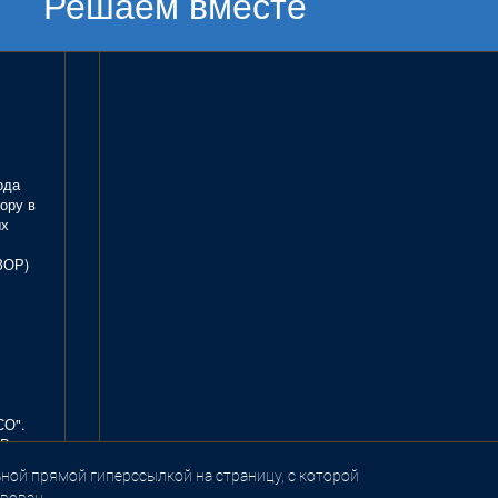
Решаем вместе
ода
ору в
ых
ЗОР)
СО".
В.
ной прямой гиперссылкой на страницу, с которой
вован.