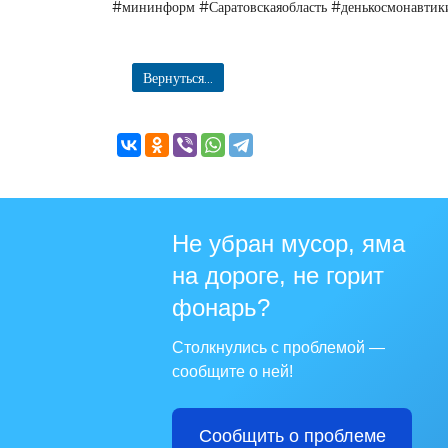
#мининформ #Саратовскаяобласть #денькосмонавтик
Вернуться...
Не убран мусор, яма
на дороге, не горит
фонарь?
Столкнулись с проблемой —
сообщите о ней!
Сообщить о проблеме