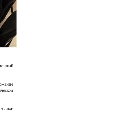
ционный
ержание
ической
етчика-