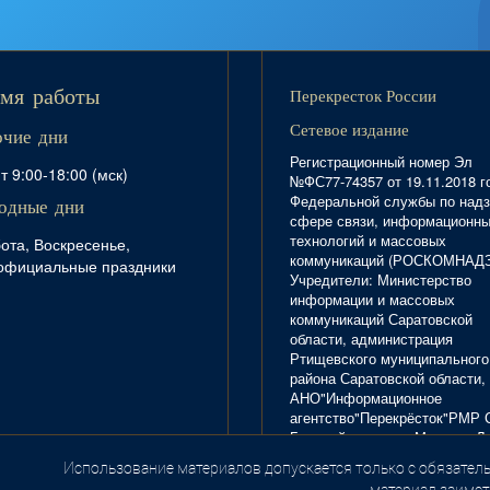
Перекресток России
мя работы
Сетевое издание
очие дни
Регистрационный номер Эл
т 9:00-18:00 (мск)
№ФС77-74357 от 19.11.2018 г
Федеральной службы по надз
одные дни
сфере связи, информационн
технологий и массовых
ота, Воскресенье,
коммуникаций (РОСКОМНАД
официальные праздники
Учредители: Министерство
информации и массовых
коммуникаций Саратовской
области, администрация
Ртищевского муниципального
района Саратовской области,
АНО"Информационное
агентство"Перекрёсток"РМР 
Главный редактор Маркова Л.
Тел. 8(84540)4-20-72; отдел
Использование материалов допускается только с обязатель
.
рекламы - 4-29-10.
материал заимст