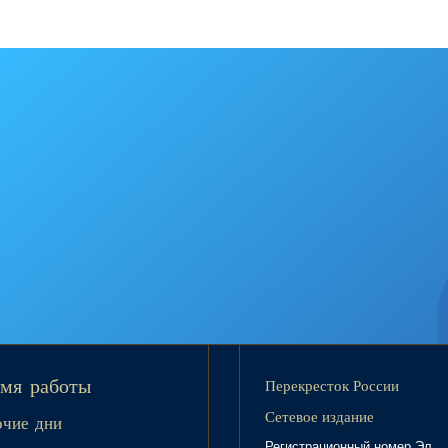
Перекресток России
мя работы
Сетевое издание
очие дни
Регистрационный номер Эл