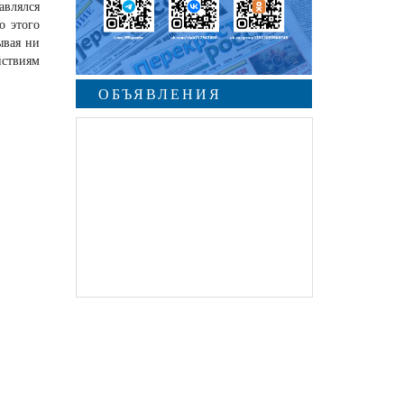
авлялся
о этого
ывая ни
йствиям
ОБЪЯВЛЕНИЯ