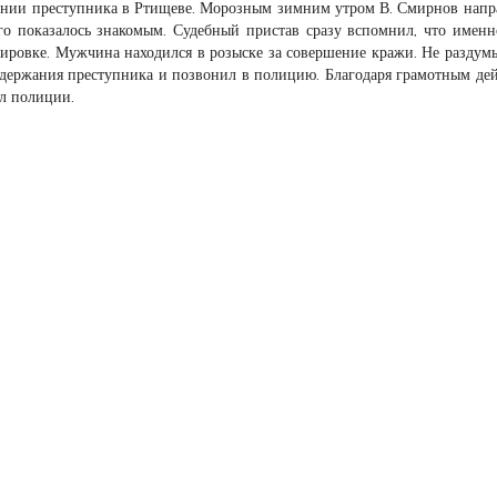
ании преступника в Ртищеве. Морозным зимним утром В. Смирнов напр
го показалось знакомым. Судебный пристав сразу вспомнил, что именн
ировке. Мужчина находился в розыске за совершение кражи. Не раздум
держания преступника и позвонил в полицию. Благодаря грамотным де
ел полиции.