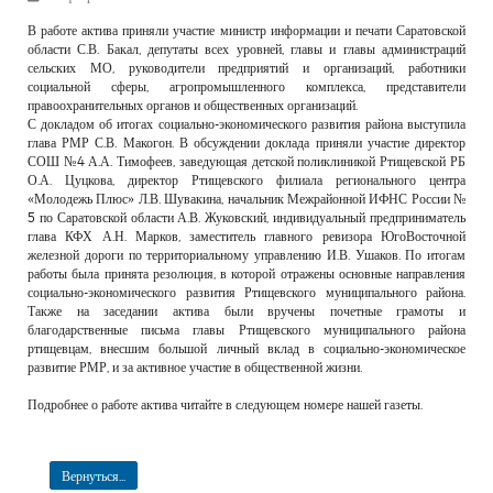
РЕКЛАМОДАТЕЛЯМ
В работе актива приняли участие министр информации и печати Саратовской
области С.В. Бакал, депутаты всех уровней, главы и главы администраций
ОБЪЯВЛЕНИЯ
сельских МО, руководители предприятий и организаций, работники
социальной сферы, агропромышленного комплекса, представители
КОНТАКТЫ
правоохранительных органов и общественных организаций.
С докладом об итогах социально-экономического развития района выступила
глава РМР С.В. Макогон. В обсуждении доклада приняли участие директор
СОШ №4 А.А. Тимофеев, заведующая детской поликлиникой Ртищевской РБ
О.А. Цуцкова, директор Ртищевского филиала регионального центра
«Молодежь Плюс» Л.В. Шувакина, начальник Межрайонной ИФНС России №
5 по Саратовской области А.В. Жуковский, индивидуальный предприниматель
глава КФХ А.Н. Марков, заместитель главного ревизора ЮгоВосточной
железной дороги по территориальному управлению И.В. Ушаков. По итогам
работы была принята резолюция, в которой отражены основные направления
социально-экономического развития Ртищевского муниципального района.
Также на заседании актива были вручены почетные грамоты и
благодарственные письма главы Ртищевского муниципального района
ртищевцам, внесшим большой личный вклад в социально-экономическое
развитие РМР, и за активное участие в общественной жизни.
Подробнее о работе актива читайте в следующем номере нашей газеты.
Вернуться...