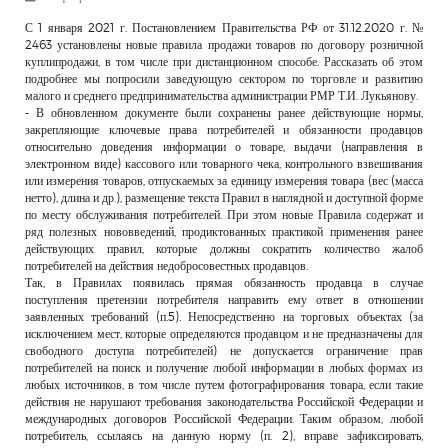
РЕКЛАМОДАТЕЛЯМ
С 1 января 2021 г. Постановлением Правительства РФ от 31.12.2020 г. №
2463 установлены новые правила продажи товаров по договору розничной
ОБЪЯВЛЕНИЯ
куплипродажи, в том числе при дистанционном способе. Рассказать об этом
подробнее мы попросили заведующую сектором по торговле и развитию
КОНТАКТЫ
малого и среднего предпринимательства администрации РМР Т.И. Лукьянову.
- В обновленном документе были сохранены ранее действующие нормы,
закрепляющие ключевые права потребителей и обязанности продавцов
относительно доведения информации о товаре, выдачи (направления в
электронном виде) кассового или товарного чека, контрольного взвешивания
или измерения товаров, отпускаемых за единицу измерения товара (вес (масса
нетто), длина и др.), размещение текста Правил в наглядной и доступной форме
по месту обслуживания потребителей. При этом новые Правила содержат и
ряд полезных нововведений, продиктованных практикой применения ранее
действующих правил, которые должны сократить количество жалоб
потребителей на действия недобросовестных продавцов.
Так, в Правилах появилась прямая обязанность продавца в случае
поступления претензии потребителя направить ему ответ в отношении
заявленных требований (п.5). Непосредственно на торговых объектах (за
исключением мест, которые определяются продавцом и не предназначены для
свободного доступа потребителей) не допускается ограничение прав
потребителей на поиск и получение любой информации в любых формах из
любых источников, в том числе путем фотографирования товара, если такие
действия не нарушают требования законодательства Российской Федерации и
международных договоров Российской Федерации. Таким образом, любой
потребитель, ссылаясь на данную норму (п. 2), вправе зафиксировать,