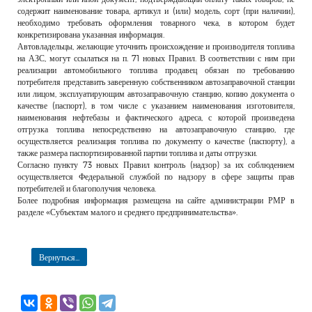
содержит наименование товара, артикул и (или) модель, сорт (при наличии),
необходимо требовать оформления товарного чека, в котором будет
конкретизирована указанная информация.
Автовладельцы, желающие уточнить происхождение и производителя топлива
на АЗС, могут ссылаться на п. 71 новых Правил. В соответствии с ним при
реализации автомобильного топлива продавец обязан по требованию
потребителя представить заверенную собственником автозаправочной станции
или лицом, эксплуатирующим автозаправочную станцию, копию документа о
качестве (паспорт), в том числе с указанием наименования изготовителя,
наименования нефтебазы и фактического адреса, с которой произведена
отгрузка топлива непосредственно на автозаправочную станцию, где
осуществляется реализация топлива по документу о качестве (паспорту), а
также размера паспортизированной партии топлива и даты отгрузки.
Согласно пункту 73 новых Правил контроль (надзор) за их соблюдением
осуществляется Федеральной службой по надзору в сфере защиты прав
потребителей и благополучия человека.
Более подробная информация размещена на сайте администрации РМР в
разделе «Субъектам малого и среднего предпринимательства».
Вернуться...