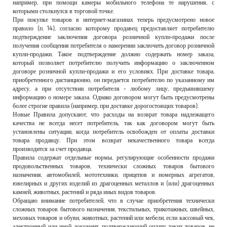
например, при помощи камеры мобильного телефона те нарушения, с
которыми столкнулся в торговой точке.
При покупке товаров в интернет-магазинах теперь предусмотрено новое
правило (п. 14), согласно которому продавец предоставляет потребителю
подтверждение заключения договора розничной купли-продажи после
получения сообщения потребителя о намерении заключить договор розничной
купли-продажи. Такое подтверждение должно содержать номер заказа,
который позволяет потребителю получить информацию о заключенном
договоре розничной купли-продажи и его условиях. При доставке товара,
приобретенного дистанционно, он передается потребителю по указанному им
адресу, а при отсутствии потребителя - любому лицу, предъявившему
информацию о номере заказа. Однако договором могут быть предусмотрены
более строгие правила (например, при доставке дорогостоящих товаров).
Новые Правила допускают, что расходы на возврат товара надлежащего
качества не всегда несет потребитель, так как договором могут быть
установлены ситуации, когда потребитель освобожден от оплаты доставки
товара продавцу. При этом возврат некачественного товара всегда
производится за счет продавца.
Правила содержат отдельные нормы, регулирующие особенности продажи
продовольственных товаров, технически сложных товаров бытового
назначения, автомобилей, мототехники, прицепов и номерных агрегатов,
ювелирных и других изделий из драгоценных металлов и (или) драгоценных
камней, животных, растений и ряда иных видов товаров.
Обращаю внимание потребителей, что в случае приобретения технически
сложных товаров бытового назначения, текстильных, трикотажных, швейных,
меховых товаров и обуви, животных, растений или мебели, если кассовый чек,
электронный или иной документ, подтверждающий оплату таких товаров, не