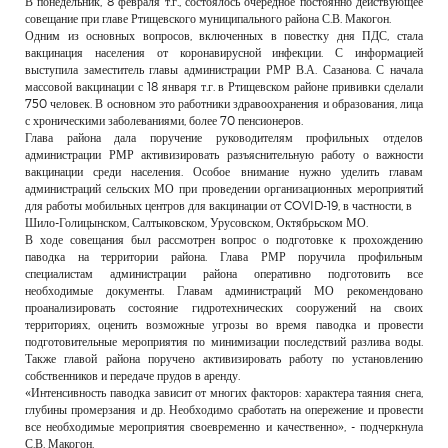
В понедельник, 8 февраля т.г., состоялось очередное постоянно действующее
РЕКЛАМОДАТЕЛЯМ
совещание при главе Ртищевского муниципального района С.В. Макогон.
Одним из основных вопросов, включенных в повестку дня ПДС, стала
ОБЪЯВЛЕНИЯ
вакцинация населения от коронавирусной инфекции. С информацией
выступила заместитель главы администрации РМР В.А. Сазанова. С начала
КОНТАКТЫ
массовой вакцинации с 18 января т.г. в Ртищевском районе прививки сделали
750 человек. В основном это работники здравоохранения и образования, лица
с хроническими заболеваниями, более 70 пенсионеров.
Глава района дала поручение руководителям профильных отделов
администрации РМР активизировать разъяснительную работу о важности
вакцинации среди населения. Особое внимание нужно уделить главам
администраций сельских МО при проведении организационных мероприятий
для работы мобильных центров для вакцинации от COVID-19, в частности, в
Шило-Голицынском, Салтыковском, Урусовском, Октябрьском МО.
В ходе совещания был рассмотрен вопрос о подготовке к прохождению
паводка на территории района. Глава РМР поручила профильным
специалистам администрации района оперативно подготовить все
необходимые документы. Главам администраций МО рекомендовано
проанализировать состояние гидротехнических сооружений на своих
территориях, оценить возможные угрозы во время паводка и провести
подготовительные мероприятия по минимизации последствий разлива воды.
Также главой района поручено активизировать работу по установлению
собственников и передаче прудов в аренду.
«Интенсивность паводка зависит от многих факторов: характера таяния снега,
глубины промерзания и др. Необходимо сработать на опережение и провести
все необходимые мероприятия своевременно и качественно», - подчеркнула
С.В. Макогон.