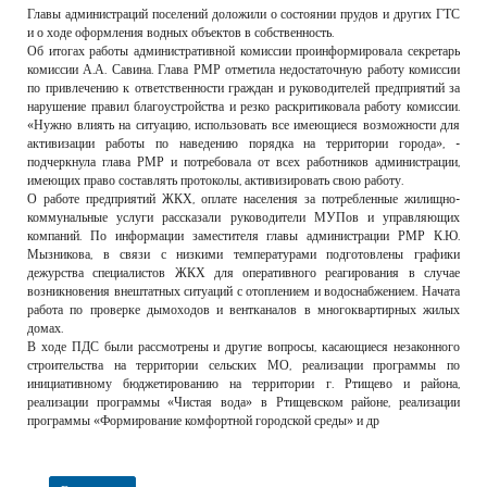
Главы администраций поселений доложили о состоянии прудов и других ГТС
и о ходе оформления водных объектов в собственность.
Об итогах работы административной комиссии проинформировала секретарь
комиссии А.А. Савина. Глава РМР отметила недостаточную работу комиссии
по привлечению к ответственности граждан и руководителей предприятий за
нарушение правил благоустройства и резко раскритиковала работу комиссии.
«Нужно влиять на ситуацию, использовать все имеющиеся возможности для
активизации работы по наведению порядка на территории города», -
подчеркнула глава РМР и потребовала от всех работников администрации,
имеющих право составлять протоколы, активизировать свою работу.
О работе предприятий ЖКХ, оплате населения за потребленные жилищно-
коммунальные услуги рассказали руководители МУПов и управляющих
компаний. По информации заместителя главы администрации РМР К.Ю.
Мызникова, в связи с низкими температурами подготовлены графики
дежурства специалистов ЖКХ для оперативного реагирования в случае
возникновения внештатных ситуаций с отоплением и водоснабжением. Начата
работа по проверке дымоходов и вентканалов в многоквартирных жилых
домах.
В ходе ПДС были рассмотрены и другие вопросы, касающиеся незаконного
строительства на территории сельских МО, реализации программы по
инициативному бюджетированию на территории г. Ртищево и района,
реализации программы «Чистая вода» в Ртищевском районе, реализации
программы «Формирование комфортной городской среды» и др