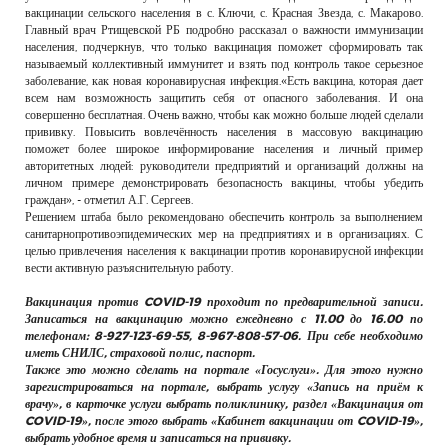
вакцинации сельского населения в с. Ключи, с. Красная Звезда, с. Макарово.
Главный врач Ртищевской РБ подробно рассказал о важности иммунизации
населения, подчеркнув, что только вакцинация поможет сформировать так
называемый коллективный иммунитет и взять под контроль такое серьезное
заболевание, как новая коронавирусная инфекция.«Есть вакцина, которая дает
всем нам возможность защитить себя от опасного заболевания. И она
совершенно бесплатная. Очень важно, чтобы как можно больше людей сделали
прививку. Повысить вовлечённость населения в массовую вакцинацию
поможет более широкое информирование населения и личный пример
авторитетных людей: руководители предприятий и организаций должны на
личном примере демонстрировать безопасность вакцины, чтобы убедить
граждан», - отметил А.Г. Сергеев.
Решением штаба было рекомендовано обеспечить контроль за выполнением
санитарнопротивоэпидемических мер на предприятиях и в организациях. С
целью привлечения населения к вакцинации против коронавирусной инфекции
вести активную разъяснительную работу.
Вакцинация против COVID-19 проходит по предварительной записи.
Записаться на вакцинацию можно ежедневно с 11.00 до 16.00 по
телефонам: 8-927-123-69-55, 8-967-808-57-06. При себе необходимо
иметь СНИЛС, страховой полис, паспорт.
Также это можно сделать на портале «Госуслуги». Для этого нужно
зарегистрироваться на портале, выбрать услугу «Запись на приём к
врачу», в карточке услуги выбрать поликлинику, раздел «Вакцинация от
COVID-19», после этого выбрать «Кабинет вакцинации от COVID-19»,
выбрать удобное время и записаться на прививку.