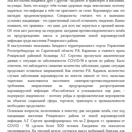
Мы все плотно общаемся друг с другом - на работе, в транспорте, в магазинах,
РЕКЛАМОДАТЕЛЯМ
на улицах. Знать, что вокруг тебя только здоровые люди, невозможно, поэтому
надеяться, что инфекция к тебе «не пристанет», не стоит. Коронавирус нам это
ОБЪЯВЛЕНИЯ
наглядно продемонстрировал. Специалисты считают, что в нынешних
условиях вакцинация - это единственный способ остановить эпидемию. Важно
КОНТАКТЫ
понимать, что прививка - это шанс для всех нас вернуться к прежней жизни.
Об этом шел разговор на очередном заседании противоэпидемического штаба
по предупреждению завоза и распространения новой коронавирусной
инфекции среди населения Ртищевского района.
В выступлениях начальника Западного территориального отдела Управления
Роспотребнадзора по Саратовской области Р.К. Карамова и главного врача
Ртищевской районной больницы А.Г. Сергеева прозвучали аналитические
данные о ситуации по заболеваемости COVID-19 в целом по району. Было
отмечено, что наблюдается снижение количества заболевших, однако ситуация
продолжает оставаться напряженной. Как отметил Р.К. Карамов, количество
случаев заболевания коронавирусом во многом зависит от того, насколько
тщательно выполняются населением санитарно-противоэпидемические
требования, направленные на предупреждение распространения
коронавирусной инфекции. «Расслабляться и успокаиваться еще рано, -
подчеркнул эпидемиолог, - поэтому рейды и профилактические мероприятия
на объектах социальной сферы, торговли, транспорта и промышленности
необходимо продолжать».
Основным вопросом, включенным в повестку дня заседания штаба, стал ход
вакцинации населения Ртищевского района от новой коронавирусной
инфекции. А.Г. Сергеев проинформировал, что на 2 февраля т.г. прививки от
COVID - 19 сделали более 500 человек. Ежедневно эти показатели
увеличиваются. На текущей неделе состоялся выезд мобильной бригады для