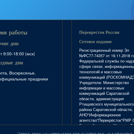
Перекресток России
мя работы
Сетевое издание
очие дни
Регистрационный номер Эл
т 9:00-18:00 (мск)
№ФС77-74357 от 19.11.2018 г
Федеральной службы по надз
одные дни
сфере связи, информационн
технологий и массовых
ота, Воскресенье,
коммуникаций (РОСКОМНАД
официальные праздники
Учредители: Министерство
информации и массовых
коммуникаций Саратовской
области, администрация
Ртищевского муниципального
района Саратовской области,
АНО"Информационное
агентство"Перекрёсток"РМР 
Главный редактор Маркова Л.
Тел. 8(84540)4-20-72; отдел
Использование материалов допускается только с обязатель