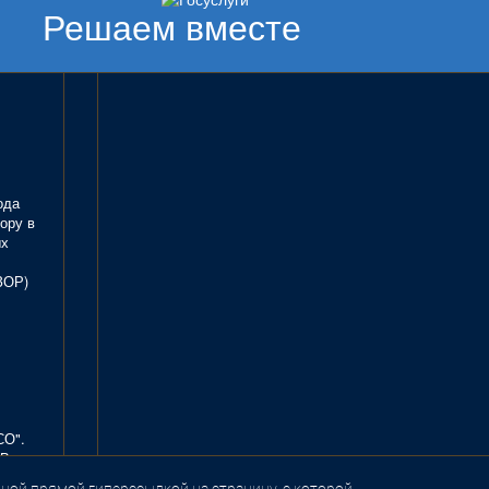
Решаем вместе
ода
ору в
ых
ЗОР)
СО".
В.
ной прямой гиперссылкой на страницу, с которой