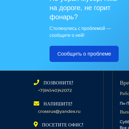
на дороге, не горит
фонарь?
Столкнулись с проблемой —
сообщите о ней!
Сообщить о проблеме
ПОЗВОНИТЕ!
Вре
+7(84540)42072
Раб
Пн-П
НАПИШИТЕ!
crossrus@yandex.ru
Вых
Субб
ПОСЕТИТЕ ОФИС!
Все 