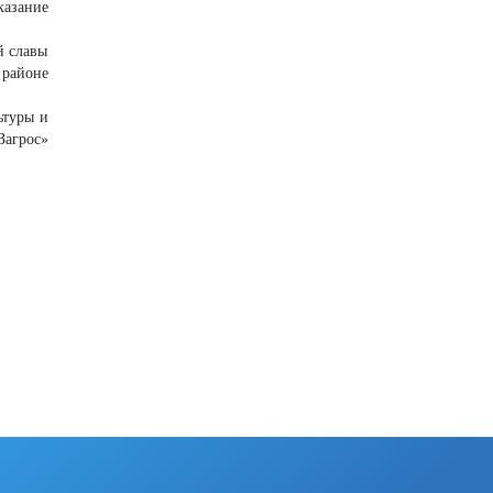
казание
й славы
 районе
ьтуры и
агрос»