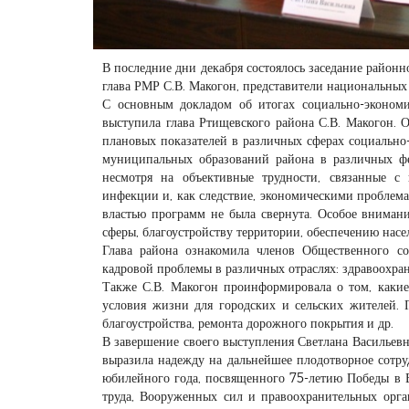
В последние дни декабря состоялось заседание районн
глава РМР С.В. Макогон, представители национальных
С основным докладом об итогах социально-экономи
выступила глава Ртищевского района С.В. Макогон.
плановых показателей в различных сферах социально
муниципальных образований района в различных фед
несмотря на объективные трудности, связанные с
инфекции и, как следствие, экономическими проблем
властью программ не была свернута. Особое вниман
сферы, благоустройству территории, обеспечению насе
Глава района ознакомила членов Общественного со
кадровой проблемы в различных отраслях: здравоохран
Также С.В. Макогон проинформировала о том, какие
условия жизни для городских и сельских жителей. 
благоустройства, ремонта дорожного покрытия и др.
В завершение своего выступления Светлана Васильевн
выразила надежду на дальнейшее плодотворное сотру
юбилейного года, посвященного 75-летию Победы в В
труда, Вооруженных сил и правоохранительных орган