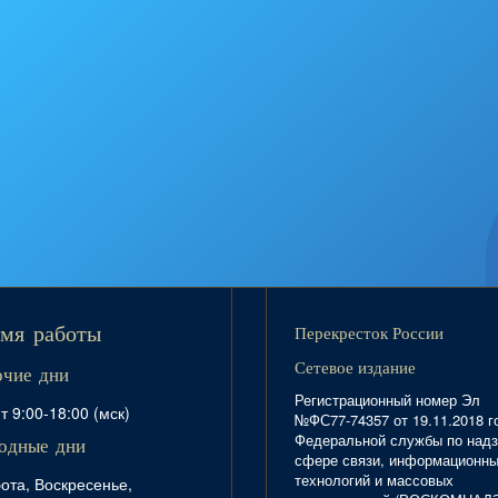
Перекресток России
мя работы
Сетевое издание
очие дни
Регистрационный номер Эл
т 9:00-18:00 (мск)
№ФС77-74357 от 19.11.2018 г
Федеральной службы по надз
одные дни
сфере связи, информационн
технологий и массовых
ота, Воскресенье,