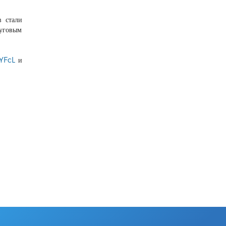
в стали
суговым
sYFcL
и