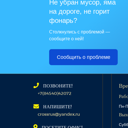
Не убран мусор, яма
на дороге, не горит
фонарь?
Столкнулись с проблемой —
сообщите о ней!
Сообщить о проблеме
ПОЗВОНИТЕ!
Вре
+7(84540)42072
Раб
Пн-П
НАПИШИТЕ!
crossrus@yandex.ru
Вых
Субб
ПОСЕТИТЕ ОФИС!