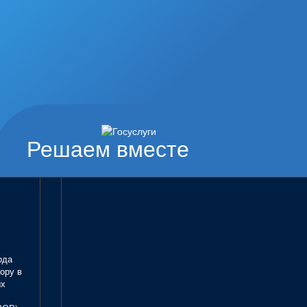
Решаем вместе
ода
ору в
ых