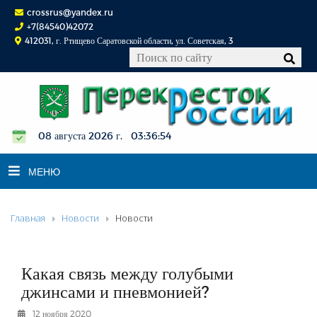
crossrus@yandex.ru
+7(84540)42072
412031, г. Ртищево Саратовской области, ул. Советская, 3
08 августа 2026 г. 03:36:55
МЕНЮ
Главная
Новости
Новости
НОВОСТИ
ОФИЦИАЛЬНО
К СВЕДЕНИЮ
Какая связь между голубыми
КОНКУРСЫ
джинсами и пневмонией?
ФОТОРЕПОРТАЖИ
12 ноября 2020