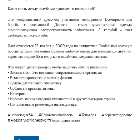
РЕКЛАМОДАТЕЛЯМ
Какая связь между голубыми джинсами и пневмонией?
ОБЪЯВЛЕНИЯ
Это неофициальный дресс-код участников мероприятий Всемирного дня
борьбы с пневмонией. Джинсы – самая демократичная одежда,
КОНТАКТЫ
символизирующая распространенность заболевания. А голубой – цвет
свободного, чистого неба.
Дата отмечается 12 ноября с 2009 года по инициативе Глобальной коалиции
против детской пневмонии. Болезнь наиболее опасна для малышей до двух лет,
взрослых старше 65 и тех, у кого ослаблена иммунная система.
Что может сделать каждый, чтобы защитить себя от пневмонии:
• Закаливаться. Это повышает сопротивляемость организма.
• Вылечить хронические очаги инфекции.
• Делать дыхательную гимнастику.
• Соблюдать правила гигиены.
• Не курить.
• Избегать переохлаждений, путешествий и других факторов стресса.
• По показаниям рекомендована вакцинация.
#новостьдня64 #Саратовскаяобласть #12ноября #берегитездоровье
#Rossotrudnichestvo #Россотрудничество