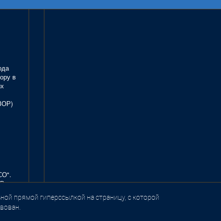
ода
ору в
ых
ЗОР)
СО".
В.
ной прямой гиперссылкой на страницу, с которой
вован.