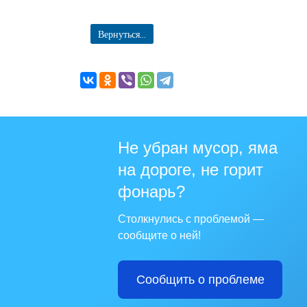
Вернуться...
Не убран мусор, яма
на дороге, не горит
фонарь?
Столкнулись с проблемой —
сообщите о ней!
Сообщить о проблеме