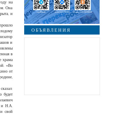
году на
зм. Она
рыта, и
 прошло
ОБЪЯВЛЕНИЯ
олодому
низатор
кашов и
овлены
енная в
е храма
ой. «Во
кино от
родине,
сказал:
о будет
олаевич
 и Н.А.
ли свой