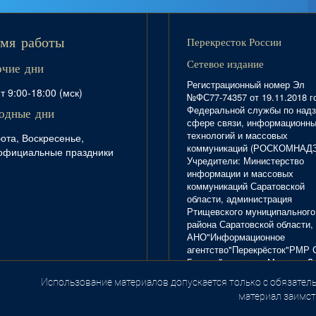
Перекресток России
мя работы
Сетевое издание
очие дни
Регистрационный номер Эл
т 9:00-18:00 (мск)
№ФС77-74357 от 19.11.2018 г
Федеральной службы по надз
одные дни
сфере связи, информационн
технологий и массовых
ота, Воскресенье,
коммуникаций (РОСКОМНАД
официальные праздники
Учредители: Министерство
информации и массовых
коммуникаций Саратовской
области, администрация
Ртищевского муниципального
района Саратовской области,
АНО"Информационное
агентство"Перекрёсток"РМР 
Главный редактор Маркова Л.
Тел. 8(84540)4-20-72; отдел
Использование материалов допускается только с обязатель
.
рекламы - 4-29-10.
материал заимст