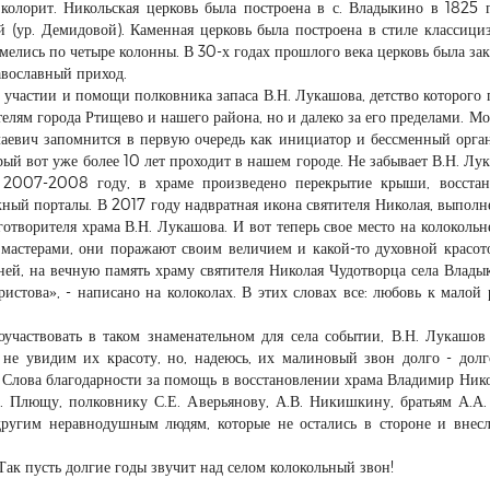
олорит. Никольская церковь была построена в с. Владыкино в 1825 
(ур. Демидовой). Каменная церковь была построена в стиле классици
елись по четыре колонны. В 30-х годах прошлого века церковь была зак
авославный приход.
 участии и помощи полковника запаса В.Н. Лукашова, детство которого
елям города Ртищево и нашего района, но и далеко за его пределами. М
евич запомнится в первую очередь как инициатор и бессменный орга
ый вот уже более 10 лет проходит в нашем городе. Не забывает В.Н. Лу
 2007-2008 году, в храме произведено перекрытие крыши, восстан
ный порталы. В 2017 году надвратная икона святителя Николая, выполн
готворителя храма В.Н. Лукашова. И вот теперь свое место на колокольн
и мастерами, они поражают своим величием и какой-то духовной красот
ней, на вечную память храму святителя Николая Чудотворца села Влады
стова», - написано на колоколах. В этих словах все: любовь к малой 
частвовать в таком знаменательном для села событии, В.Н. Лукашов 
не увидим их красоту, но, надеюсь, их малиновый звон долго - долг
. Слова благодарности за помощь в восстановлении храма Владимир Ник
А. Плющу, полковнику С.Е. Аверьянову, А.В. Никишкину, братьям А.А.
угим неравнодушным людям, которые не остались в стороне и внес
Так пусть долгие годы звучит над селом колокольный звон!