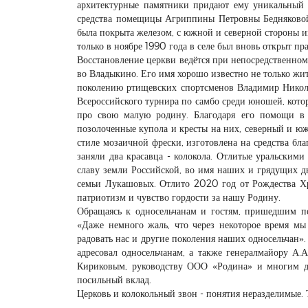
архитектурные памятники придают ему уникальный к
средства помещицы Агриппины Петровны Бедняковой 
была покрыта железом, с южной и северной стороны им
только в ноябре 1990 года в селе был вновь открыт пр
Восстановление церкви ведётся при непосредственном
во Владыкино. Его имя хорошо известно не только жит
поколению ртищевских спортсменов Владимир Никола
Всероссийского турнира по самбо среди юношей, котор
про свою малую родину. Благодаря его помощи в
позолоченные купола и кресты на них, северный и юж
стиле мозаичной фрески, изготовлена на средства бла
заняли два красавца - колокола. Отлитые уральским
славу земли Российской, во имя наших и грядущих д
семьи Лукашовых. Отлито 2020 год от Рождества Хри
патриотизм и чувство гордости за нашу Родину.
Обращаясь к односельчанам и гостям, пришедшим поу
«Даже немного жаль, что через некоторое время мы 
радовать нас и другие поколения наших односельчан»
адресовал односельчанам, а также генералмайору А.
Кириковым, руководству ООО «Родина» и многим др
посильный вклад.
Церковь и колокольный звон - понятия неразделимые. 