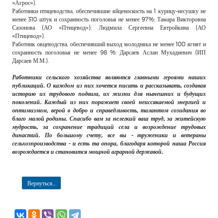
«Агрос»).
Работники птицеводства, обеспечившие яйценоскость на 1 курицу-несушку не
менее 310 штук и сохранность поголовья не менее 97%: Тамара Викторовна
Сазонова (АО «Птицевод»); Людмила Сергеевна Евтройкина (АО
«Птицевод»).
Работник овцеводства, обеспечивший выход молодняка не менее 100 ягнят и
сохранность поголовья не менее 98 %: Дарсаев Аслан Мухадиевич (ИП
Дарсаев М.М.).
Работники сельского хозяйства являются главными героями наших
публикаций. О каждом из них хочется писать и рассказывать, создавая
историю их трудового подвига, их жизни для нынешних и будущих
поколений. Каждый из них поражает своей неиссякаемой энергией и
оптимизмом, верой в добро и справедливость, талантом созидания во
благо малой родины. Спасибо вам за нелегкий ваш труд, за житейскую
мудрость, за сохранение традиций села и возрождение трудовых
династий. По большому счету, все вы - труженики и ветераны
сельхозпроизводства - и есть та опора, благодаря которой наша Россия
возрождается и становится мощной аграрной державой.
Вернуться...