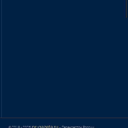
pr-gazeta.ru
© 2018 - 2026
– Перекресток России.