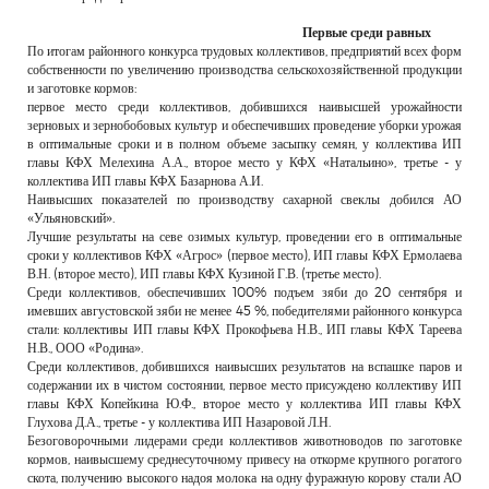
Первые среди равных
По итогам районного конкурса трудовых коллективов, предприятий всех форм
собственности по увеличению производства сельскохозяйственной продукции
и заготовке кормов:
первое место среди коллективов, добившихся наивысшей урожайности
зерновых и зернобобовых культур и обеспечивших проведение уборки урожая
в оптимальные сроки и в полном объеме засыпку семян, у коллектива ИП
главы КФХ Мелехина А.А., второе место у КФХ «Натальино», третье - у
коллектива ИП главы КФХ Базарнова А.И.
Наивысших показателей по производству сахарной свеклы добился АО
«Ульяновский».
Лучшие результаты на севе озимых культур, проведении его в оптимальные
сроки у коллективов КФХ «Агрос» (первое место), ИП главы КФХ Ермолаева
В.Н. (второе место), ИП главы КФХ Кузиной Г.В. (третье место).
Среди коллективов, обеспечивших 100% подъем зяби до 20 сентября и
имевших августовской зяби не менее 45 %, победителями районного конкурса
стали: коллективы ИП главы КФХ Прокофьева Н.В., ИП главы КФХ Тареева
Н.В., ООО «Родина».
Среди коллективов, добившихся наивысших результатов на вспашке паров и
содержании их в чистом состоянии, первое место присуждено коллективу ИП
главы КФХ Копейкина Ю.Ф., второе место у коллектива ИП главы КФХ
Глухова Д.А., третье - у коллектива ИП Назаровой Л.Н.
Безоговорочными лидерами среди коллективов животноводов по заготовке
кормов, наивысшему среднесуточному привесу на откорме крупного рогатого
скота, получению высокого надоя молока на одну фуражную корову стали АО