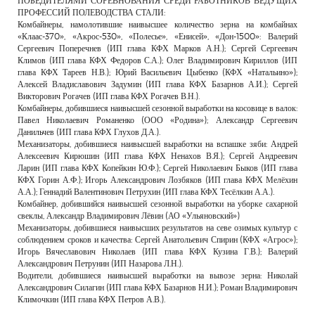
ПОБЕДИТЕЛЯМИ СОРЕВНОВАНИЯ СРЕДИ РАБОТНИКОВ ВЕДУЩИХ
ПРОФЕССИЙ ПОЛЕВОДСТВА СТАЛИ:
Комбайнеры, намолотившие наивысшее количество зерна на комбайнах
«Клаас-370», «Акрос-530», «Полесье», «Енисей», «Дон-1500»: Валерий
Сергеевич Поперечнев (ИП глава КФХ Марков А.Н.); Сергей Сергеевич
Климов (ИП глава КФХ Федоров С.А.); Олег Владимирович Кириллов (ИП
глава КФХ Тареев Н.В.); Юрий Васильевич Цыбенко (КФХ «Натальино»);
Алексей Владиславович Задумин (ИП глава КФХ Базарнов А.И.); Сергей
Викторович Рогачев (ИП глава КФХ Рогачев В.Н.).
Комбайнеры, добившиеся наивысшей сезонной выработки на косовице в валок:
Павел Николаевич Романенко (ООО «Родина»); Александр Сергеевич
Данильчев (ИП глава КФХ Глухов Д.А.).
Механизаторы, добившиеся наивысшей выработки на вспашке зяби: Андрей
Алексеевич Кирюшин (ИП глава КФХ Ненахов В.Я.); Сергей Андреевич
Ларин (ИП глава КФХ Копейкин Ю.Ф.); Сергей Николаевич Быков (ИП глава
КФХ Горин А.Ф.); Игорь Александрович Лозбяков (ИП глава КФХ Мелёхин
А.А.); Геннадий Валентинович Петрухин (ИП глава КФХ Тесёлкин А.А.).
Комбайнер, добившийся наивысшей сезонной выработки на уборке сахарной
свеклы, Александр Владимирович Лёвин (АО «Ульяновский»)
Механизаторы, добившиеся наивысших результатов на севе озимых культур с
соблюдением сроков и качества: Сергей Анатольевич Спирин (КФХ «Агрос»);
Игорь Вячеславович Николаев (ИП глава КФХ Кузина Г.В.); Валерий
Александрович Петрунин (ИП Назарова Л.Н.).
Водители, добившиеся наивысшей выработки на вывозе зерна: Николай
Александрович Силагин (ИП глава КФХ Базарнов Н.И.); Роман Владимирович
Климочкин (ИП глава КФХ Петров А.В.).