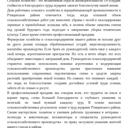
Сельское хозяйство - это незаменимая отрасль жизнедеятельности. От усердия,
РЕКЛАМОДАТЕЛЯМ
стойкости и благородного труда аграриев зависит благополучие нашей жизни.
День работника сельского хозяйства и перерабатывающей промышленности в
ОБЪЯВЛЕНИЯ
Ртищевском районе отмечается тогда, когда основной объем
сельскохозяйственных работ уже выполнен: убраны с полей и заскладированы
КОНТАКТЫ
зерновые и зернобобовые, вспахана зябь, в полном объеме запасены семена
под урожай будущего года, подходит к завершению уборка технических
культур. Самое время отметить профессиональный праздник.
Фермерские хозяйства и сельхозпредприятия нашего района не похожи друг
на друга: разная площадь обрабатываемых угодий, энерговооруженность,
масштабы производства. Если брать их руководителей, опять-таки у каждого
свой почерк, агротехнические пристрастия. Но есть и нечто общее, что всех
объединяет: инвестиции в завтрашний день. Руководители сельхозпредприятий
стараются широко использовать новинки агротехники и модернизации
сельскохозяйственного производства, уделяя пристальное внимание
использованию современных перспективных семян и средств защиты
растений, приобретению новой техники. Но главное, что понимает каждый, -
это люди, их благосостояние, создание достойных условий труда сельчан,
забота об их семьях и досуге.
В профессиональный праздник мы говорим всем, кто трудится на земле и
кормит народ, слова большой благодарности и глубокого уважения за
нелегкий, но такой нужный каждому труд. В основе высоких
сельскохозяйственных результатов лежит и труд аграриев Ртищевского района.
Своим мастерством, талантом и умением работать труженики и ветераны -
полеводы и животноводы, механизаторы и специалисты, руководители
сельскохозяйственного производства - по праву заслужили уважение жителей
нашего города и района.