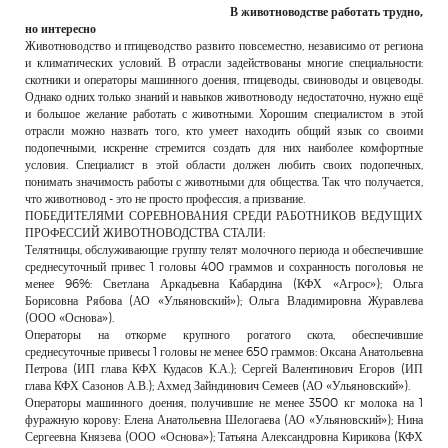
В животноводстве работать трудно,
но интересно
Животноводство и птицеводство развито повсеместно, независимо от региона
и климатических условий. В отрасли задействованы многие специальности:
скотники и операторы машинного доения, птицеводы, свиноводы и овцеводы.
Однако одних только знаний и навыков животноводу недостаточно, нужно ещё
и большое желание работать с животными. Хорошим специалистом в этой
отрасли можно назвать того, кто умеет находить общий язык со своими
подопечными, искренне стремится создать для них наиболее комфортные
условия. Специалист в этой области должен любить своих подопечных,
понимать значимость работы с животными для общества. Так что получается,
что животновод - это не просто профессия, а призвание.
ПОБЕДИТЕЛЯМИ СОРЕВНОВАНИЯ СРЕДИ РАБОТНИКОВ ВЕДУЩИХ
ПРОФЕССИЙ ЖИВОТНОВОДСТВА СТАЛИ:
Телятницы, обслуживающие группу телят молочного периода и обеспечившие
среднесуточный привес 1 головы 400 граммов и сохранность поголовья не
менее 96%: Светлана Аркадьевна Кабардина (КФХ «Агрос»); Ольга
Борисовна Рябова (АО «Ульяновский»); Ольга Владимировна Журавлева
(ООО «Основа»).
Операторы на откорме крупного рогатого скота, обеспечившие
среднесуточные привесы 1 головы не менее 650 граммов: Оксана Анатольевна
Петрова (ИП глава КФХ Кудасов К.А.); Сергей Валентинович Егоров (ИП
глава КФХ Сазонов А.В.); Ахмед Зайндинович Семеев (АО «Ульяновский»).
Операторы машинного доения, получившие не менее 3500 кг молока на 1
фуражную корову: Елена Анатольевна Шелогаева (АО «Ульяновский»); Нина
Сергеевна Князева (ООО «Основа»); Татьяна Александровна Кирикова (КФХ