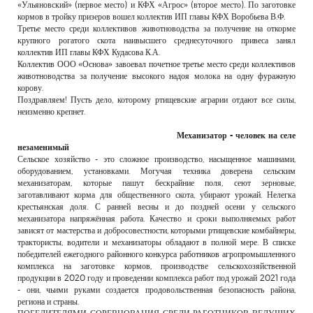
«Ульяновский» (первое место) и КФХ «Агрос» (второе место). По заготовке
кормов в тройку призеров вошел коллектив ИП главы КФХ Воробьева В.Ф.
Третье место среди коллективов животноводства за получение на откорме
крупного рогатого скота наивысшего среднесуточного привеса занял
коллектив ИП главы КФХ Кудасова К.А.
Коллектив ООО «Основа» завоевал почетное третье место среди коллективов
животноводства за получение высокого надоя молока на одну фуражную
корову.
Поздравляем! Пусть дело, которому ртищевские аграрии отдают все силы,
неизменно крепнет.
Механизатор - человек на селе
незаменимый
Сельское хозяйство - это сложное производство, насыщенное машинами,
оборудованием, установками. Могучая техника доверена сельским
механизаторам, которые пашут бескрайние поля, сеют зерновые,
заготавливают корма для общественного скота, убирают урожай. Нелегка
крестьянская доля. С ранней весны и до поздней осени у сельского
механизатора напряжённая работа. Качество и сроки выполняемых работ
зависят от мастерства и добросовестности, которыми ртищевские комбайнеры,
трактористы, водители и механизаторы обладают в полной мере. В списке
победителей ежегодного районного конкурса работников агропромышленного
комплекса на заготовке кормов, производстве сельскохозяйственной
продукции в 2020 году и проведении комплекса работ под урожай 2021 года
- они, чьими руками создается продовольственная безопасность района,
региона и страны.