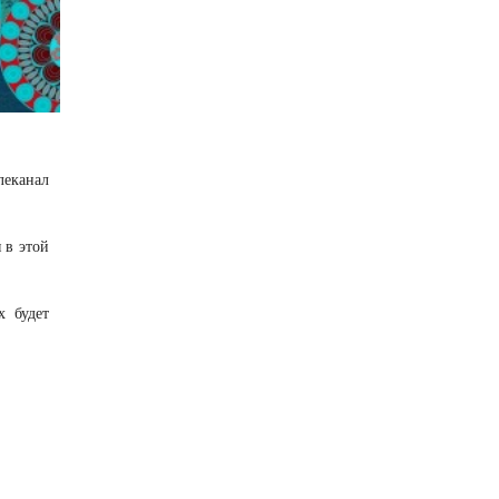
леканал
 в этой
х будет