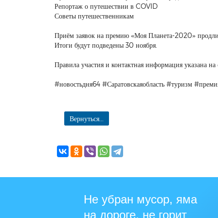
Репортаж о путешествии в COVID
Советы путешественникам
Приём заявок на премию «Моя Планета-2020» продлит
Итоги будут подведены 30 ноября.
Правила участия и контактная информация указана н
#новостьдня64 #Саратовскаяобласть #туризм #преми
Вернуться...
Не убран мусор, яма
на дороге, не горит