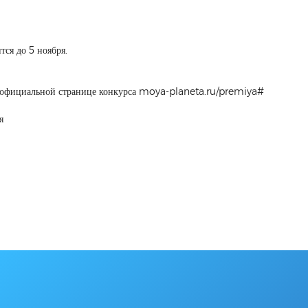
ся до 5 ноября.
а официальной странице конкурса moya-planeta.ru/premiya#
я