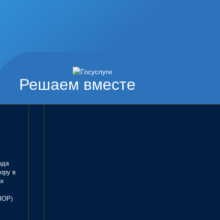
Решаем вместе
ода
ору в
ых
ЗОР)