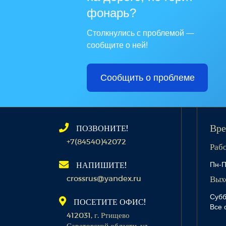
фонарь?
Столкнулись с проблемой —
сообщите о ней!
Сообщить о проблеме
ПОЗВОНИТЕ!
Вре
+7(84540)42072
Раб
Пн-П
НАПИШИТЕ!
crossrus@yandex.ru
Вых
Субб
ПОСЕТИТЕ ОФИС!
Все 
412031, г. Ртищево
Саратовской области, ул.