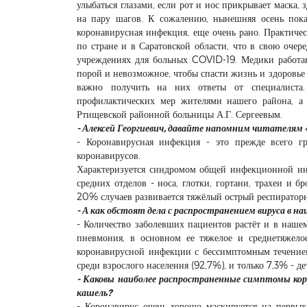
улыбаться глазами, если рот и нос прикрывает маска,
на пару шагов. К сожалению, нынешняя осень показ
коронавирусная инфекция, еще очень рано. Практиче
по стране и в Саратовской области, что в свою оче
учреждениях для больных COVID-19. Медики работаю
порой и невозможное, чтобы спасти жизнь и здоровье 
важно получить на них ответы от специалиста.
профилактических мер жителями нашего района, а
Ртищевской районной больницы А.Г. Сергеевым.
- Алексей Георгиевич, давайте напомним читателям 
- Коронавирусная инфекция - это прежде всего 
коронавирусов.
Характеризуется синдромом общей инфекционной ин
средних отделов - носа, глотки, гортани, трахеи и
20% случаев развивается тяжёлый острый респираторн
- А как обстоят дела с распространением вируса в н
- Количество заболевших пациентов растёт и в наше
пневмония, в основном ее тяжелое и среднетяжел
коронавирусной инфекции с бессимптомным течением.
среди взрослого населения (92,7%), и только 7,3% - де
- Каковы наиболее распространенные симптомы кор
кашель?
- Коронавирус очень хорошо маскируется на первы