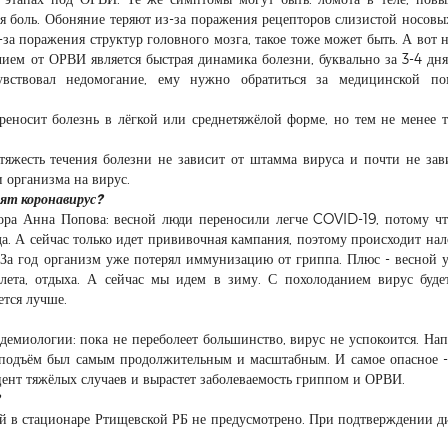
ая боль. Обоняние теряют из-за поражения рецепторов слизистой носовы
з-за поражения структур головного мозга, такое тоже может быть. А вот 
чием от ОРВИ является быстрая динамика болезни, буквально за 3-4 дн
чувствовал недомогание, ему нужно обратиться за медицинской по
ереносит болезнь в лёгкой или среднетяжёлой форме, но тем не менее 
тяжесть течения болезни не зависит от штамма вируса и почти не зав
 организма на вирус.
сят коронавирус?
зора Анна Попова: весной люди переносили легче COVID-19, потому ч
а. А сейчас только идет прививочная кампания, поэтому происходит на
 За год организм уже потерял иммунизацию от гриппа. Плюс - весной 
лета, отдыха. А сейчас мы идем в зиму. С похолоданием вирус буде
ется лучше.
демиологии: пока не переболеет большинство, вирус не успокоится. На
подъём был самым продолжительным и масштабным. И самое опасное -
цент тяжёлых случаев и вырастет заболеваемость гриппом и ОРВИ.
й в стационаре Ртищевской РБ не предусмотрено. При подтверждении д