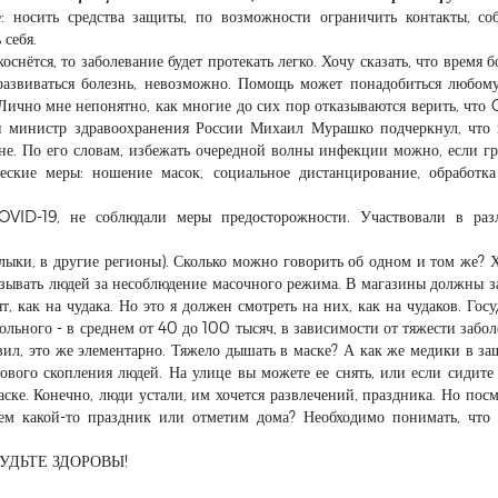
: носить средства защиты, по возможности ограничить контакты, со
 себя.
снётся, то заболевание будет протекать легко. Хочу сказать, что время б
т развиваться болезнь, невозможно. Помощь может понадобиться любом
 Лично мне непонятно, как многие до сих пор отказываются верить, что
ии министр здравоохранения России Михаил Мурашко подчеркнул, что
яне. По его словам, избежать очередной волны инфекции можно, если г
еские меры: ношение масок, социальное дистанцирование, обработк
OVID-19, не соблюдали меры предосторожности. Участвовали в раз
шлыки, в другие регионы). Сколько можно говорить об одном и том же? 
азывать людей за несоблюдение масочного режима. В магазины должны з
т, как на чудака. Но это я должен смотреть на них, как на чудаков. Госу
ольного - в среднем от 40 до 100 тысяч, в зависимости от тяжести забол
вил, это же элементарно. Тяжело дышать в маске? А как же медики в з
сового скопления людей. На улице вы можете ее снять, или если сидите
маске. Конечно, люди устали, им хочется развлечений, праздника. Но посм
сем какой-то праздник или отметим дома? Необходимо понимать, что
БУДЬТЕ ЗДОРОВЫ!