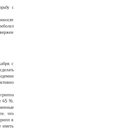
орьбу с
реносят
реболел
двержен
абря, с
делать
андемии
ективно
 гриппа
т 45 %.
еменные
е, что
грипп в
е иметь