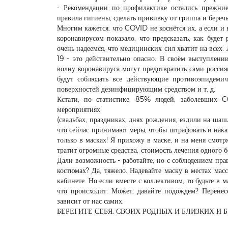
- Рекомендации по профилактике остались прежние
правила гигиены, сделать прививку от гриппа и беречь
Многим кажется, что COVID не коснётся их, а если и ко
коронавирусом показало, что предсказать, как буде
очень надеемся, что медицинских сил хватит на всех.
19 - это действительно опасно. В своём выступлен
волну коронавируса могут предотвратить сами росси
будут соблюдать все действующие противоэпидемич
поверхностей дезинфицирующим средством и т. д.
Кстати, по статистике, 85% людей, заболевших C
мероприятиях
(свадьбах, праздниках, днях рождения, ездили на ша
что сейчас принимают меры, чтобы штрафовать и нак
только в масках! Я прихожу в маске, и на меня смотря
тратит огромные средства, стоимость лечения одного б
Дали возможность - работайте, но с соблюдением пра
костюмах? Да, тяжело. Надевайте маску в местах мас
кабинете. Но если вместе с коллективом, то будьте в 
что происходит. Может, давайте подождем? Перене
зависит от нас самих.
БЕРЕГИТЕ СЕБЯ, СВОИХ РОДНЫХ И БЛИЗКИХ И 