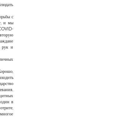
блюдать
орьбы с
у, и мы
 COVID-
 вторую
раждане
а рук и
личных
Хорошо,
аходить
дарство
евания.
ащитных
 один в
отрите,
 многое