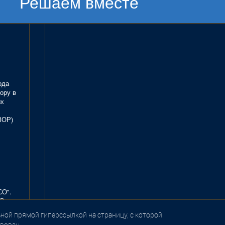
Решаем вместе
ода
ору в
ых
ЗОР)
СО".
В.
ной прямой гиперссылкой на страницу, с которой