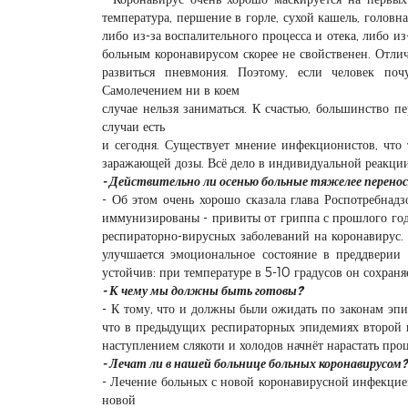
температура, першение в горле, сухой кашель, головн
либо из-за воспалительного процесса и отека, либо и
больным коронавирусом скорее не свойственен. Отли
развиться пневмония. Поэтому, если человек по
Самолечением ни в коем
случае нельзя заниматься. К счастью, большинство п
случаи есть
и сегодня. Существует мнение инфекционистов, что 
заражающей дозы. Всё дело в индивидуальной реакции
- Действительно ли осенью больные тяжелее перено
- Об этом очень хорошо сказала глава Роспотребнад
иммунизированы - привиты от гриппа с прошлого год
респираторно-вирусных заболеваний на коронавирус.
улучшается эмоциональное состояние в преддверии 
устойчив: при температуре в 5-10 градусов он сохраня
- К чему мы должны быть готовы?
- К тому, что и должны были ожидать по законам эпи
что в предыдущих респираторных эпидемиях второй 
наступлением слякоти и холодов начнёт нарастать про
- Лечат ли в нашей больнице больных коронавирусом?
- Лечение больных с новой коронавирусной инфекцие
новой