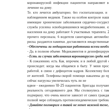
коронавирусной инфекции пациентов направляют в
лечение на дому.
Те, кто лечится амбулаторно, без госпитализации, и
наблюдением медиков. Также на особом контроле наши
имеющие хронические заболевания сердечно-сосудист
служба усилена освободившимися медработниками, е
населения на дому работают 4 участковых терапевта, 
прочего персонала, 4 водителя санитарных автомоб
риска, раздаются памятки, доставляются лекарственные
- Обеспечены ли медицинские работники всеми нео
- Да, в полном объеме. Медикаментов и дезинфицирую
- Есть ли случаи заболевания коронавирусом среди ме
- К сожалению, есть. Как, впрочем, и в любой друго
происходит, когда мы общаемся в быту. У меня прос
работой, в связи с дефицитом кадров. Коллективу бол
от жителей. Телефоны скорой помощи накалены до пр
сейчас нагрузка увеличилась чуть ли не
вдвое - ежедневно 18-25 пациентов. Бригады получают
реальность сегодняшнего дня. Мы столкнулись с так
подчеркну, что очень многое зависит от самих гражда
полной мере соблюдать противоэпидемические требов
- Давайте поговорим о такой не менее важной теме,