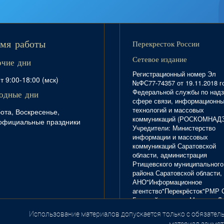
Перекресток России
мя работы
Сетевое издание
очие дни
Регистрационный номер Эл
т 9:00-18:00 (мск)
№ФС77-74357 от 19.11.2018 г
Федеральной службы по надз
одные дни
сфере связи, информационн
технологий и массовых
ота, Воскресенье,
коммуникаций (РОСКОМНАД
официальные праздники
Учредители: Министерство
информации и массовых
коммуникаций Саратовской
области, администрация
Ртищевского муниципального
района Саратовской области,
АНО"Информационное
агентство"Перекрёсток"РМР 
Главный редактор Маркова Л.
Тел. 8(84540)4-20-72; отдел
Использование материалов допускается только с обязатель
.
рекламы - 4-29-10.