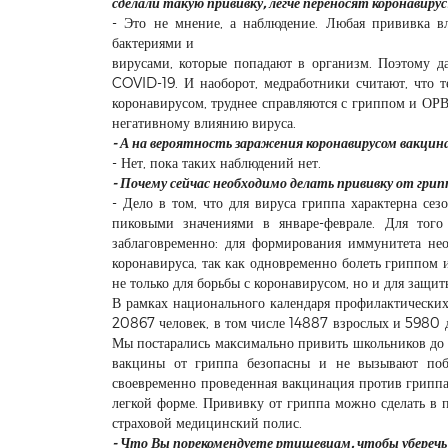
сделали
такую прививку, легче переносят коронавирус
- Это не мнение, а наблюдение. Любая прививка вл
бактериями и
вирусами, которые попадают в организм. Поэтому да,
COVID-19. И наоборот, медработники считают, что те
коронавирусом, труднее справляются с гриппом и ОРВИ
негативному влиянию вируса.
- А на вероятность заражения коронавирусом вакци
- Нет, пока таких наблюдений нет.
- Почему сейчас необходимо делать прививку от грип
- Дело в том, что для вируса гриппа характерна сезо
пиковыми значениями в январе-феврале. Для того
заблаговременно: для формирования иммунитета не
коронавируса, так как одновременно болеть гриппом
не только для борьбы с коронавирусом, но и для защит
В рамках национального календаря профилактически
20867 человек, в том числе 14887 взрослых и 5980 д
Мы постарались максимально привить школьников до 
вакцины от гриппа безопасны и не вызывают побо
своевременно проведенная вакцинация против гриппа
легкой форме. Прививку от гриппа можно сделать в 
страховой медицинский полис.
- Что Вы порекомендуете ртищевцам, чтобы уберечь 