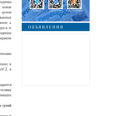
седника
к новая
в целом
ованных
жное, а
ОБЪЯВЛЕНИЯ
руса, и
юдении
 врачом
undefined
типами
рхних и
оV-2, в
юдается
ителями
олевших
и сухой
ышенная