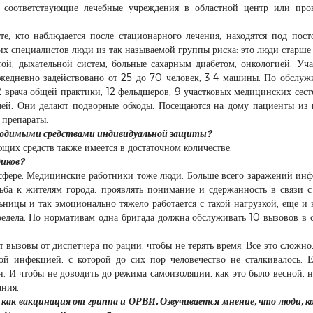
 соответствующие лечебные учреждения в областной центр или про
 те, кто наблюдается после стационарного лечения, находятся под пос
х специалистов люди из так называемой группы риска: это люди старше 
ой, дыхательной систем, больные сахарным диабетом, онкологией. Уча
жедневно задействовано от 25 до 70 человек, 3-4 машины. По обслу
2 врача общей практики, 12 фельдшеров, 9 участковых медицинских сесте
илей. Они делают подворные обходы. Посещаются на дому пациенты из
 препараты.
бходимыми средствами индивидуальной защиты?
щих средств также имеется в достаточном количестве.
диков?
й сфере. Медицинские работники тоже люди. Больше всего заражений ин
ьба к жителям города: проявлять понимание и сдержанность в связи 
ьницы и так эмоционально тяжело работается с такой нагрузкой, еще и 
едела. По нормативам одна бригада должна обслуживать 10 вызовов в с
 вызовы от диспетчера по рации, чтобы не терять время. Все это сложно,
ой инфекцией, с которой до сих пор человечество не сталкивалось. 
н. И чтобы не доводить до режима самоизоляции, как это было весной, 
ания.
 как вакцинация от гриппа и ОРВИ. Озвучивается мнение, что люди, 