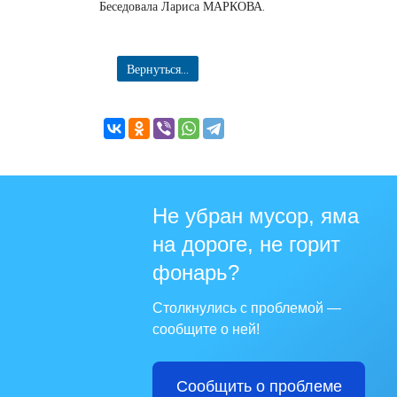
Беседовала Лариса МАРКОВА.
Вернуться...
Не убран мусор, яма
на дороге, не горит
фонарь?
Столкнулись с проблемой —
сообщите о ней!
Сообщить о проблеме