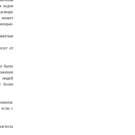
х ходов
насморк
я может
мощью.
тяжёлые
исит от
то были
ложение
у людей
т более
помним,
 если с
иагноза