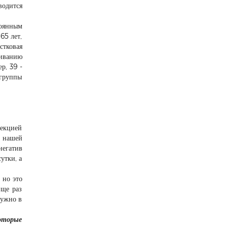
водится
тоянным
65 лет,
стковая
живанию
р, 39 -
 группы
фекцией
с нашей
негатив
утки, а
 но это
Еще раз
нужно в
которые