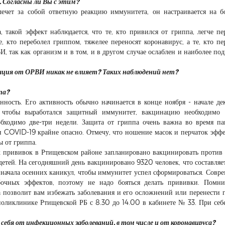
. Согласны ли Вы с этим?
ечет за собой ответную реакцию иммунитета, он настраивается на б
 такой эффект наблюдается, что те, кто привился от гриппа, легче пе
, кто переболел гриппом, тяжелее переносят коронавирус, а те, кто пе
, так как организм и в том, и в другом случае ослаблен и наиболее по
нация от ОРВИ никак не влияет? Таких наблюдений нет?
па?
нность. Его активность обычно начинается в конце ноября - начале дек
 чтобы выработался защитный иммунитет, вакцинацию необходимо с
обходимо две-три недели. Защита от гриппа очень важна во время п
 и COVID-19 крайне опасно. Отмечу, что ношение масок и перчаток эфф
ы от гриппа.
х прививок в Ртищевском районе запланировано вакцинировать против
етей. На сегодняшний день вакцинировано 9320 человек, что составляе
начала осенних каникул, чтобы иммунитет успел сформироваться. Совр
чных эффектов, поэтому не надо бояться делать прививки. Помнит
 позволит вам избежать заболевания и его осложнений или перенести 
поликлинике Ртищевской РБ с 8.30 до 14.00 в кабинете № 33. При себ
себя от инфекционных заболеваний, в том числе и от коронавируса?