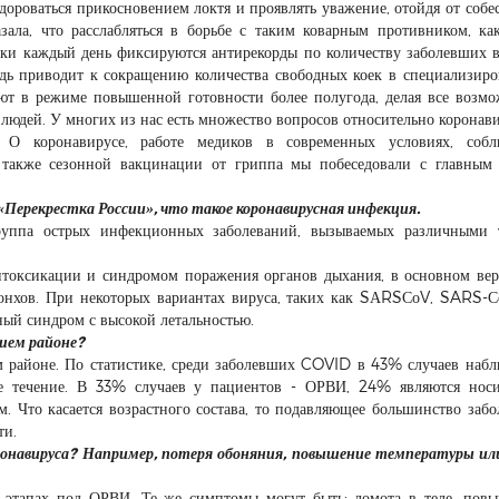
 здороваться прикосновением локтя и проявлять уважение, отойдя от собе
ала, что расслабляться в борьбе с таким коварным противником, ка
ски каждый день фиксируются антирекорды по количеству заболевших 
редь приводит к сокращению количества свободных коек в специализир
т в режиме повышенной готовности более полугода, делая все возмо
людей. У многих из нас есть множество вопросов относительно коронави
 О коронавирусе, работе медиков в современных условиях, собл
 также сезонной вакцинации от гриппа мы побеседовали с главным
«Перекрестка России», что такое коронавирусная инфекция.
группа острых инфекционных заболеваний, вызываемых различными 
токсикации и синдромом поражения органов дыхания, в основном ве
 бронхов. При некоторых вариантах вируса, таких как SАRSСоV, SARS-С
ый синдром с высокой летальностью.
ашем районе?
м районе. По статистике, среди заболевших COVID в 43% случаев набл
ое течение. В 33% случаев у пациентов - ОРВИ, 24% являются нос
 Что касается возрастного состава, то подавляющее большинство заб
ти.
онавируса? Например, потеря обоняния, повышение температуры ил
х этапах под ОРВИ. Те же симптомы могут быть: ломота в теле, пов