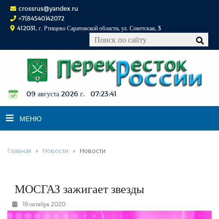
crossrus@yandex.ru
+7(84540)42072
412031, г. Ртищево Саратовской области, ул. Советская, 3
09 августа 2026 г. 07:23:42
МЕНЮ
Главная
Новости
Новости
НОВОСТИ
ОФИЦИАЛЬНО
К СВЕДЕНИЮ
МОСГАЗ зажигает звезды
КОНКУРСЫ
19 октября 2020
ФОТОРЕПОРТАЖИ