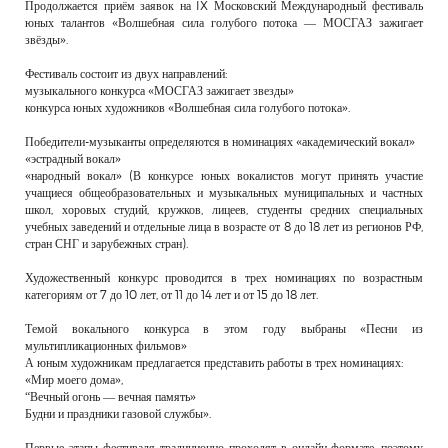
Продолжается приём заявок на IX Московский Международный фестиваль
юных талантов «Волшебная сила голубого потока — МОСГАЗ зажигает
звёзды».
Фестиваль состоит из двух направлений:
музыкального конкурса «МОСГАЗ зажигает звезды»
конкурса юных художников «Волшебная сила голубого потока».
Победители-музыканты определяются в номинациях «академический вокал»
«эстрадный вокал»
«народный вокал» (В конкурсе юных вокалистов могут принять участие
учащиеся общеобразовательных и музыкальных муниципальных и частных
школ, хоровых студий, кружков, лицеев, студенты средних специальных
учебных заведений и отдельные лица в возрасте от 8 до 18 лет из регионов РФ,
стран СНГ и зарубежных стран).
Художественный конкурс проводится в трех номинациях по возрастным
категориям от 7 до 10 лет, от 11 до 14 лет и от 15 до 18 лет.
Темой вокального конкурса в этом году выбраны «Песни из
мультипликационных фильмов»
А юным художникам предлагается представить работы в трех номинациях:
«Мир моего дома»,
“Вечный огонь — вечная память»
Будни и праздники газовой службы».
Первые этапы фестиваля традиционно проходят в онлайн-формате, поэтому