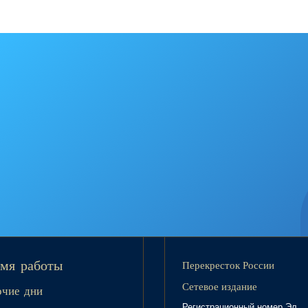
Перекресток России
мя работы
Сетевое издание
очие дни
Регистрационный номер Эл