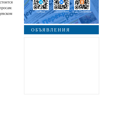
стоится
росам.
щевском
ОБЪЯВЛЕНИЯ