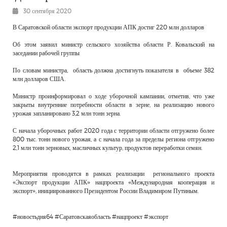
РЕКЛАМОДАТЕЛЯМ
30 сентября 2020
ОБЪЯВЛЕНИЯ
В Саратовской области экспорт продукции АПК достиг 220 млн долларов
КОНТАКТЫ
Об этом заявил министр сельского хозяйства области Р. Ковальский на
заседании рабочей группы
По словам министра, область должна достигнуть показателя в объеме 382
млн долларов США.
Министр проинформировал о ходе уборочной кампании, отметив, что уже
закрыты внутренние потребности области в зерне, на реализацию нового
урожая запланировано 3,2 млн тонн зерна.
С начала уборочных работ 2020 года с территории области отгружено более
800 тыс. тонн нового урожая, а с начала года за пределы региона отгружено
2,1 млн тонн зерновых, масличных культур, продуктов переработки семян.
Мероприятия проводятся в рамках реализации регионального проекта
«Экспорт продукции АПК» нацпроекта «Международная кооперация и
экспорт», инициированного Президентом России Владимиром Путиным.
#новостьдня64 #Саратовскаяобласть #нацпроект #экспорт