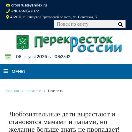
crossrus@yandex.ru
+7(84540)42072
412031, г. Ртищево Саратовской области, ул. Советская, 3
08 августа 2026 г. 08:25:13
МЕНЮ
Главная
Новости
Новости
НОВОСТИ
ОФИЦИАЛЬНО
К СВЕДЕНИЮ
Любознательные дети вырастают и
КОНКУРСЫ
становятся мамами и папами, но
желание больше знать не пропадает!
ФОТОРЕПОРТАЖИ