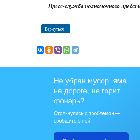
Пресс-служба полномочного предст
Вернуться...
Не убран мусор, яма
на дороге, не горит
фонарь?
Столкнулись с проблемой —
сообщите о ней!