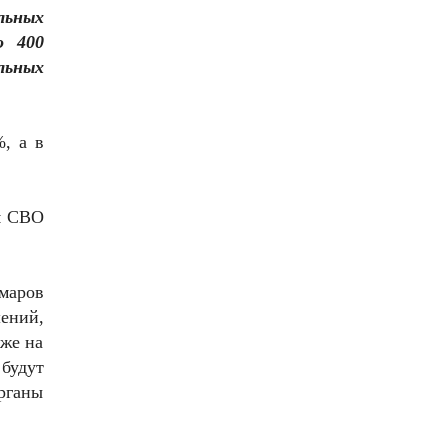
льных
о 400
льных
, а в
м СВО
маров
ений,
кже на
будут
рганы