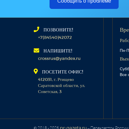
Сообщить о проблеме
ПОЗВОНИТЕ!
Вре
+7(84540)42072
Раб
Пн-П
НАПИШИТЕ!
crossrus@yandex.ru
Вых
Субб
ПОСЕТИТЕ ОФИС!
Все 
412031, г. Ртищево
Саратовской области, ул.
Советская, 3
pr-gazeta.ru
© 2018 - 2026
– Перекресток России