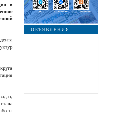
ции в
ённое
енной
ОБЪЯВЛЕНИЯ
дента
уктур
круга
тация
адач,
стала
аботы