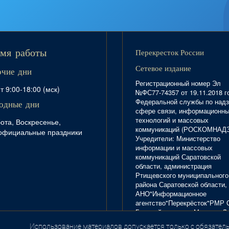
Перекресток России
мя работы
Сетевое издание
очие дни
Регистрационный номер Эл
т 9:00-18:00 (мск)
№ФС77-74357 от 19.11.2018 г
Федеральной службы по надз
одные дни
сфере связи, информационн
технологий и массовых
ота, Воскресенье,
коммуникаций (РОСКОМНАД
официальные праздники
Учредители: Министерство
информации и массовых
коммуникаций Саратовской
области, администрация
Ртищевского муниципального
района Саратовской области,
АНО"Информационное
агентство"Перекрёсток"РМР 
Главный редактор Маркова Л.
Тел. 8(84540)4-20-72; отдел
Использование материалов допускается только с обязатель
.