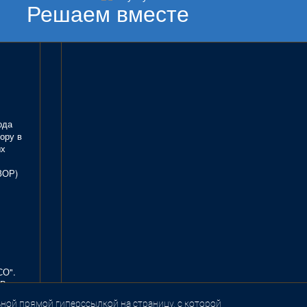
Решаем вместе
ода
ору в
ых
ЗОР)
СО".
В.
ной прямой гиперссылкой на страницу, с которой